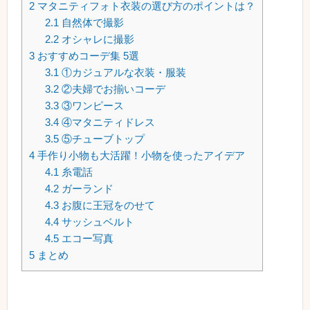
2
マタニティフォト衣装の選び方のポイントは？
2.1
自然体で撮影
2.2
オシャレに撮影
3
おすすめコーデ集 5選
3.1
①カジュアルな衣装・服装
3.2
②夫婦でお揃いコーデ
3.3
③ワンピース
3.4
④マタニティドレス
3.5
⑤チューブトップ
4
手作り小物も大活躍！小物を使ったアイデア
4.1
糸電話
4.2
ガーランド
4.3
お腹に王冠をのせて
4.4
サッシュベルト
4.5
エコー写真
5
まとめ