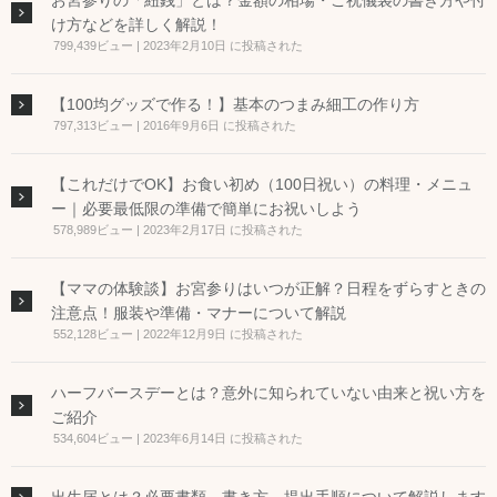
お宮参りの「紐銭」とは？金額の相場・ご祝儀袋の書き方や付
け方などを詳しく解説！
799,439ビュー
|
2023年2月10日 に投稿された
【100均グッズで作る！】基本のつまみ細工の作り方
797,313ビュー
|
2016年9月6日 に投稿された
【これだけでOK】お食い初め（100日祝い）の料理・メニュ
ー｜必要最低限の準備で簡単にお祝いしよう
578,989ビュー
|
2023年2月17日 に投稿された
【ママの体験談】お宮参りはいつが正解？日程をずらすときの
注意点！服装や準備・マナーについて解説
552,128ビュー
|
2022年12月9日 に投稿された
ハーフバースデーとは？意外に知られていない由来と祝い方を
ご紹介
534,604ビュー
|
2023年6月14日 に投稿された