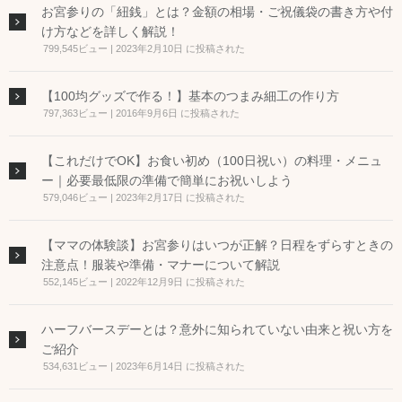
お宮参りの「紐銭」とは？金額の相場・ご祝儀袋の書き方や付
け方などを詳しく解説！
799,545ビュー
|
2023年2月10日 に投稿された
【100均グッズで作る！】基本のつまみ細工の作り方
797,363ビュー
|
2016年9月6日 に投稿された
【これだけでOK】お食い初め（100日祝い）の料理・メニュ
ー｜必要最低限の準備で簡単にお祝いしよう
579,046ビュー
|
2023年2月17日 に投稿された
【ママの体験談】お宮参りはいつが正解？日程をずらすときの
注意点！服装や準備・マナーについて解説
552,145ビュー
|
2022年12月9日 に投稿された
ハーフバースデーとは？意外に知られていない由来と祝い方を
ご紹介
534,631ビュー
|
2023年6月14日 に投稿された