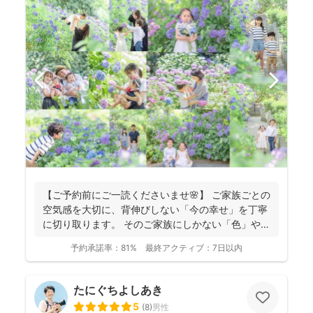
【ご予約前にご一読くださいませ🌸】 ご家族ごとの
空気感を大切に、背伸びしない「今の幸せ」を丁寧
に切り取ります。 そのご家族にしかない「色」や、
ふとした...
予約承諾率：
81%
最終アクティブ：
7日以内
たにぐちよしあき
5
(
8
)
男性