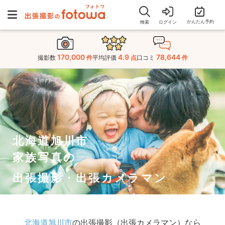
かんたん予約
検索
ログイン
170,000
4.9
78,644
撮影数
件
平均評価
点
口コミ
件
北海道旭川市
家族写真の
出張撮影・出張カメラマン
北海道旭川市
の出張撮影（出張カメラマン）なら