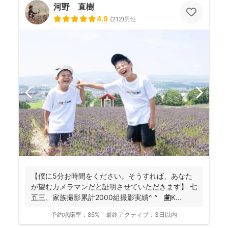
河野 直樹
4.9
(
212
)
男性
【僕に5分お時間をください。そうすれば、あなた
が望むカメラマンだと証明させていただきます】 七
五三、家族撮影累計2000組撮影実績^ ^ 📺K...
予約承諾率：
85%
最終アクティブ：
3日以内