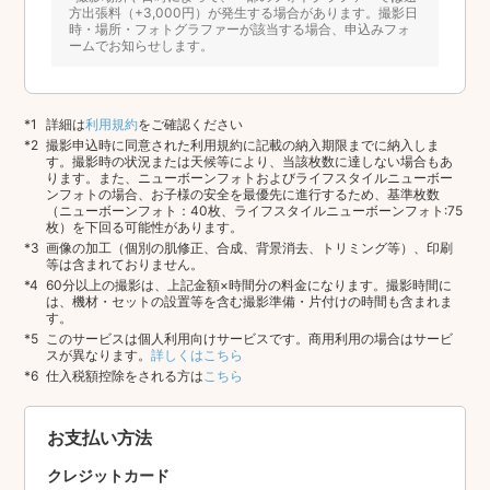
方出張料（+3,000円）が発生する場合があります。撮影日
時・場所・フォトグラファーが該当する場合、申込みフォ
ームでお知らせします。
詳細は
利用規約
をご確認ください
撮影申込時に同意された利用規約に記載の納入期限までに納入しま
す。撮影時の状況または天候等により、当該枚数に達しない場合もあ
ります。また、ニューボーンフォトおよびライフスタイルニューボー
ンフォトの場合、お子様の安全を最優先に進行するため、基準枚数
（ニューボーンフォト：40枚、ライフスタイルニューボーンフォト:75
枚）を下回る可能性があります。
画像の加工（個別の肌修正、合成、背景消去、トリミング等）、印刷
等は含まれておりません。
60分以上の撮影は、上記金額×時間分の料金になります。撮影時間に
は、機材・セットの設置等を含む撮影準備・片付けの時間も含まれま
す。
このサービスは個人利用向けサービスです。商用利用の場合はサービ
スが異なります。
詳しくはこちら
仕入税額控除をされる方は
こちら
お支払い方法
クレジットカード