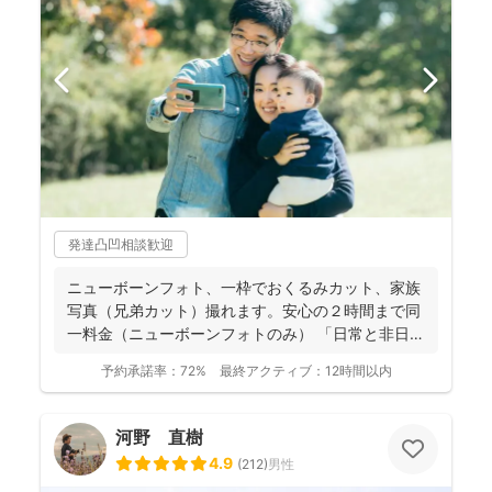
発達凸凹相談歓迎
ニューボーンフォト、一枠でおくるみカット、家族
写真（兄弟カット）撮れます。安心の２時間まで同
一料金（ニューボーンフォトのみ） 「日常と非日
常」を意識しな...
予約承諾率：
72%
最終アクティブ：
12時間以内
河野 直樹
4.9
(
212
)
男性