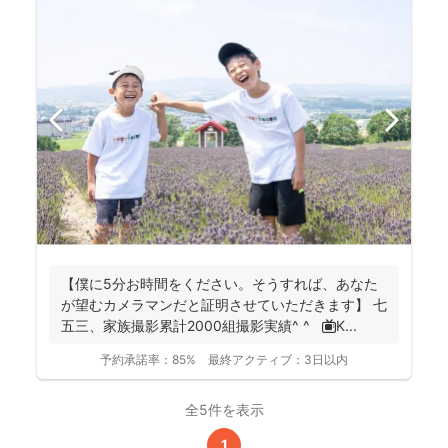
【僕に5分お時間をください。そうすれば、あなた
が望むカメラマンだと証明させていただきます】 七
五三、家族撮影累計2000組撮影実績^ ^ 📺K...
予約承諾率：
85%
最終アクティブ：
3日以内
全5件を表示
1