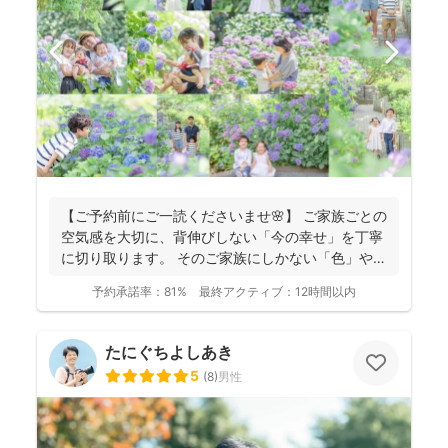
【ご予約前にご一読くださいませ🌸】 ご家族ごとの
空気感を大切に、背伸びしない「今の幸せ」を丁寧
に切り取ります。 そのご家族にしかない「色」や、
ふとした...
予約承諾率：
81%
最終アクティブ：
12時間以内
たにぐちよしあき
5
(
8
)
男性