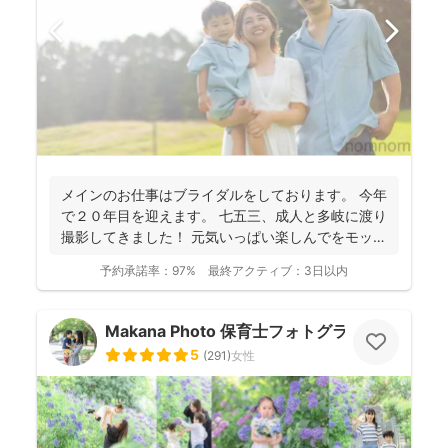
メインのお仕事はブライダルをしております。 今年
で２０年目を迎えます。 七五三、成人と多岐に渡り
撮影してきました！ 元気いっぱい楽しんでをモット
ーに...
予約承諾率：
97%
最終アクティブ：
3日以内
Makana Photo 保育士フォトグラファー
5
(
291
)
女性