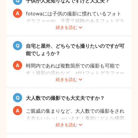
子供が人見知りなんですけど大丈夫？
fotowaには子供の撮影に慣れているフォト
グラファーや、子育て経験のあるフォトグラ
続きを読む
ファーがたくさんいます！お子様のペースに
合わせて撮影をするので、人見知りのお子様
でも自然な表情を引き出してくれます。
自宅と屋外、どちらでも撮りたいのですが可
能でしょうか？
時間内であれば複数箇所での撮影も可能で
す！撮影の流れなど、ぜひフォトグラファー
続きを読む
に相談してみてください。
大人数での撮影でも大丈夫ですか？
ご親戚の集まりなど、大人数での撮影をされ
る方もいらっしゃいます！事前にどんな構図
続きを読む
で撮りたいのかなどフォトグラファーとすり
合わせておくと、当日スムーズに撮影ができ