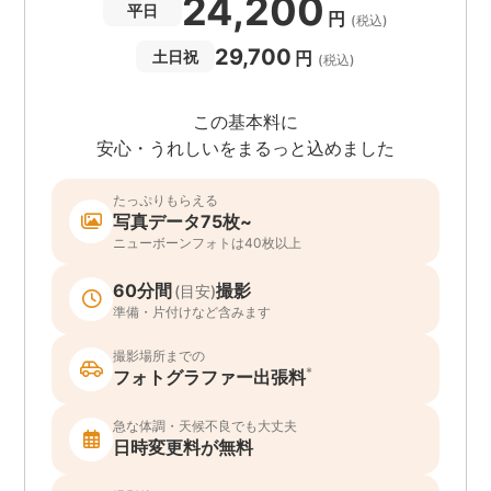
24,200
平日
円
(税込)
29,700
円
土日祝
(税込)
この基本料に
安心・うれしいをまるっと込めました
たっぷりもらえる
写真データ75枚~
ニューボーンフォトは40枚以上
60分間
撮影
(目安)
準備・片付けなど含みます
撮影場所までの
*
フォトグラファー出張料
急な体調・天候不良でも大丈夫
日時変更料が無料