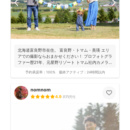
北海道富良野市在住。 富良野・トマム・美瑛 エリ
アでの撮影ならおまかせください！ プロフォトグラ
ファー歴21年、元星野リゾート トマム社内カメラ
マン、...
予約承諾率：
100%
最終アクティブ：
24時間以内
nomnom
4.9
(
17
)
男性