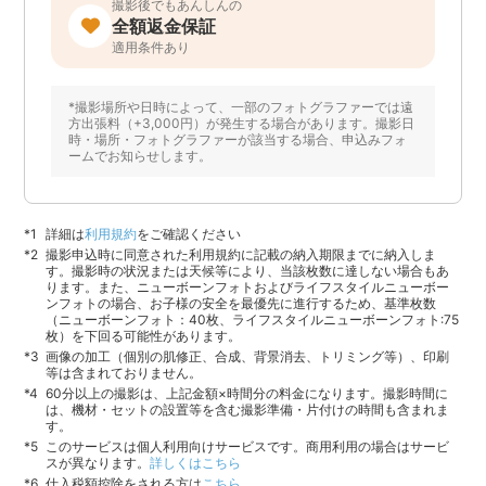
撮影後でもあんしんの
全額返金保証
適用条件あり
*撮影場所や日時によって、一部のフォトグラファーでは遠
方出張料（+3,000円）が発生する場合があります。撮影日
時・場所・フォトグラファーが該当する場合、申込みフォ
ームでお知らせします。
詳細は
利用規約
をご確認ください
撮影申込時に同意された利用規約に記載の納入期限までに納入しま
す。撮影時の状況または天候等により、当該枚数に達しない場合もあ
ります。また、ニューボーンフォトおよびライフスタイルニューボー
ンフォトの場合、お子様の安全を最優先に進行するため、基準枚数
（ニューボーンフォト：40枚、ライフスタイルニューボーンフォト:75
枚）を下回る可能性があります。
画像の加工（個別の肌修正、合成、背景消去、トリミング等）、印刷
等は含まれておりません。
60分以上の撮影は、上記金額×時間分の料金になります。撮影時間に
は、機材・セットの設置等を含む撮影準備・片付けの時間も含まれま
す。
このサービスは個人利用向けサービスです。商用利用の場合はサービ
スが異なります。
詳しくはこちら
仕入税額控除をされる方は
こちら