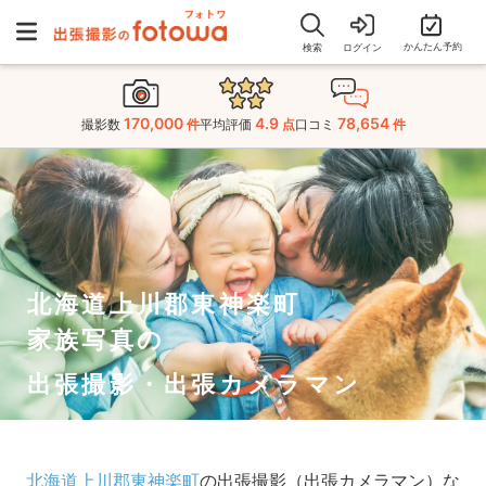
かんたん予約
検索
ログイン
170,000
4.9
78,654
撮影数
件
平均評価
点
口コミ
件
北海道上川郡東神楽町
家族写真の
出張撮影・出張カメラマン
北海道上川郡東神楽町
の出張撮影（出張カメラマン）な