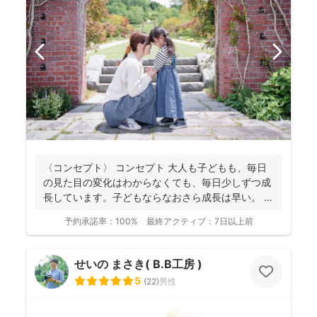
〈コンセプト〉 コンセプト 大人も子どもも、毎日
の見た目の変化はわからなくても、毎日少しずつ成
長しています。子どもならなおさら成長は早い。
大人...
予約承諾率：
100%
最終アクティブ：
7日以上前
せいの まさき( B.B工房 )
5
(
22
)
男性