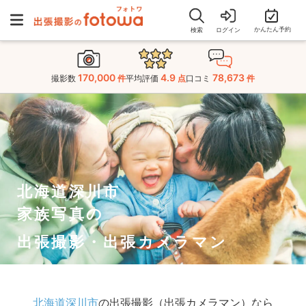
かんたん予約
検索
ログイン
170,000
4.9
78,673
撮影数
件
平均評価
点
口コミ
件
北海道深川市
家族写真の
出張撮影・出張カメラマン
北海道深川市
の出張撮影（出張カメラマン）なら