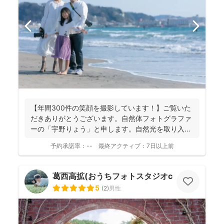
【年間300件の笑顔を撮影しています！】ご覧いた
だきありがとうございます。自然体フォトグラファ
ーの「宇野りょう」と申します。自然光を取り入れ
たナチュラルな...
予約承諾率：
--
最終アクティブ：
7日以上前
葛西高拡(おうちフォトスタジオcocofilm)
5
(
2
)
男性