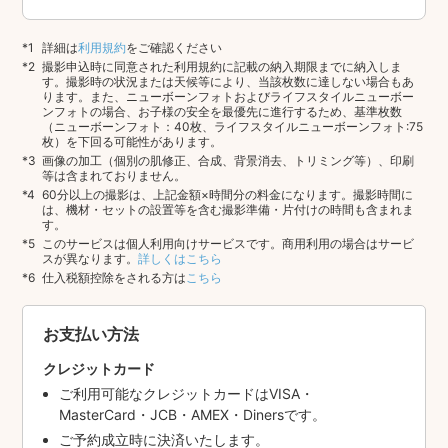
詳細は
利用規約
をご確認ください
撮影申込時に同意された利用規約に記載の納入期限までに納入しま
す。撮影時の状況または天候等により、当該枚数に達しない場合もあ
ります。また、ニューボーンフォトおよびライフスタイルニューボー
ンフォトの場合、お子様の安全を最優先に進行するため、基準枚数
（ニューボーンフォト：40枚、ライフスタイルニューボーンフォト:75
枚）を下回る可能性があります。
画像の加工（個別の肌修正、合成、背景消去、トリミング等）、印刷
等は含まれておりません。
60分以上の撮影は、上記金額×時間分の料金になります。撮影時間に
は、機材・セットの設置等を含む撮影準備・片付けの時間も含まれま
す。
このサービスは個人利用向けサービスです。商用利用の場合はサービ
スが異なります。
詳しくはこちら
仕入税額控除をされる方は
こちら
お支払い方法
クレジットカード
ご利用可能なクレジットカードはVISA・
MasterCard・JCB・AMEX・Dinersです。
ご予約成立時に決済いたします。