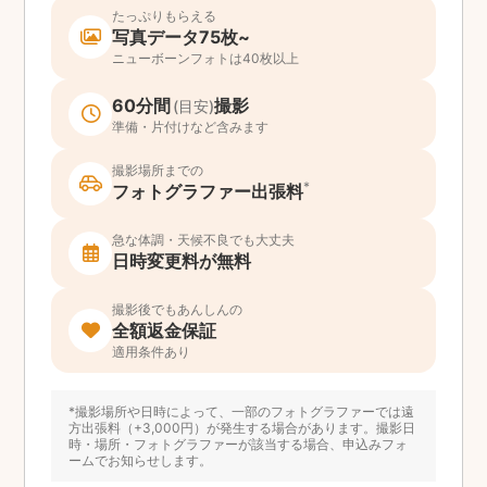
たっぷりもらえる
写真データ75枚~
ニューボーンフォトは40枚以上
60分間
撮影
(目安)
準備・片付けなど含みます
撮影場所までの
*
フォトグラファー出張料
急な体調・天候不良でも大丈夫
日時変更料が無料
撮影後でもあんしんの
全額返金保証
適用条件あり
*撮影場所や日時によって、一部のフォトグラファーでは遠
方出張料（+3,000円）が発生する場合があります。撮影日
時・場所・フォトグラファーが該当する場合、申込みフォ
ームでお知らせします。