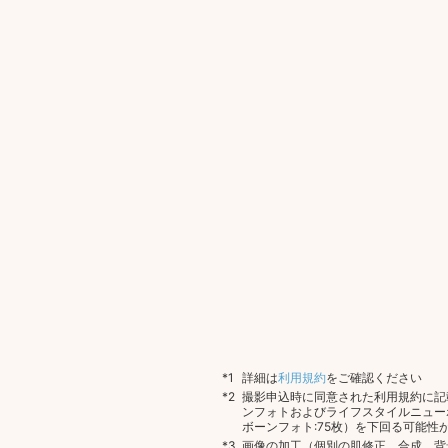
詳細は
利用規約
をご確認ください
撮影申込時に同意された利用規約に記
ンフォトおよびライフスタイルニュー
ボーンフォト:75枚）を下回る可能性
画像の加工（個別の肌修正、合成、背