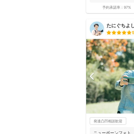
ーに...
予約承諾率：
97%
たにぐちよ
発達凸凹相談歓迎
ニューボーンフォト