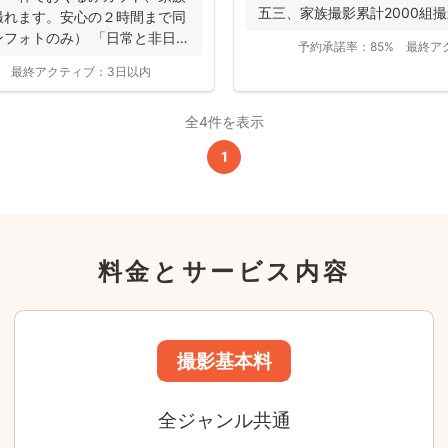
五三、家族撮影累計2000組撮影実
24,200
撮れます。安心の２時間まで同
平日
円
フォトのみ） 「日常と非日
(税込)
予約承諾率：
85%
最終ア
29,700
円
土日祝
最終アクティブ：
3日以内
(税込)
全4件を表示
この基本料に
心・うれしいをまるっと込めました
1
たっぷりもらえる
写真データ75枚~
ニューボーンフォトは40枚以上
料金とサービス内容
60分間
撮影
(目安)
準備・片付けなど含みます
撮影場所までの
*
フォトグラファー出張料
急な体調・天候不良でも大丈夫
日時変更料が無料