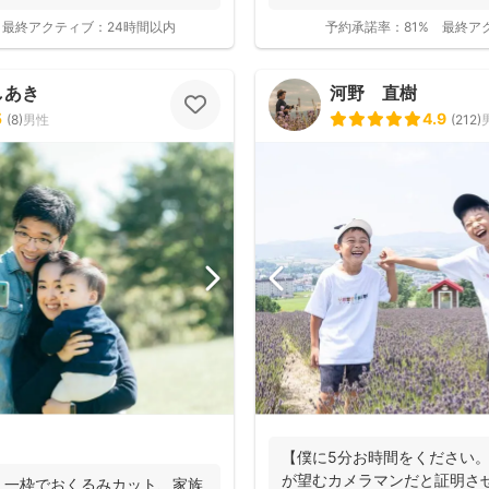
ふとした...
最終アクティブ：
24時間以内
予約承諾率：
81%
最終ア
しあき
河野 直樹
5
4.9
(
8
)
男性
(
212
)
撮影基本料
【僕に5分お時間をください
全ジャンル共通
が望むカメラマンだと証明さ
、一枠でおくるみカット、家族