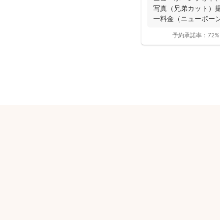
写真（兄弟カット）
一料金（ニューボーン
常」を意識しな...
予約承諾率：
72%
安