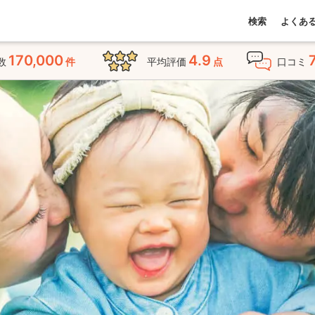
検索
よくあ
170,000
4.9
数
件
平均評価
点
口コミ