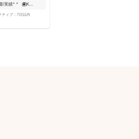
績^ ^ 📺K...
クティブ：
7日以内