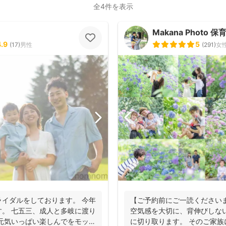
全4件を表示
Makana Photo
4.9
5
(
17
)
男性
(
291
)
女
イダルをしております。 今年
【ご予約前にご一読くださいま
。 七五三、成人と多岐に渡り
空気感を大切に、背伸びしな
元気いっぱい楽しんでをモット
に切り取ります。 そのご家