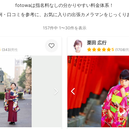
fotowaは指名料なしの分かりやすい料金体系！
例・口コミを参考に、お気に入りの出張カメラマンをじっくり
157件中 1〜30件を表示
栗田 広行
5
5
(
343
)
男性
(
1708
)
男