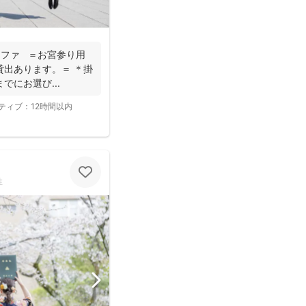
グラファ ＝お宮参り用
貸出あります。＝ ＊掛
にお選び...
ティブ：
12時間以内
性