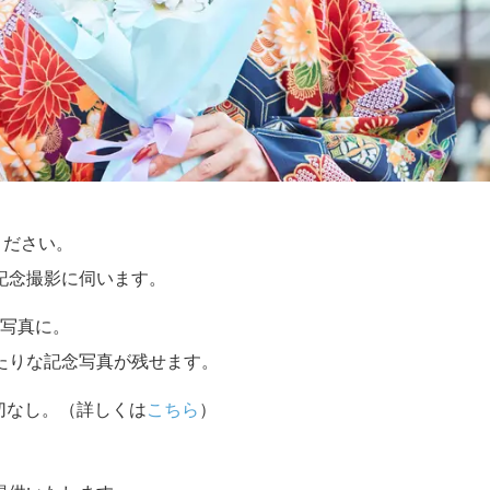
ください。
記念撮影に伺います。
写真に。
たりな記念写真が残せます。
切なし。（詳しくは
こちら
）