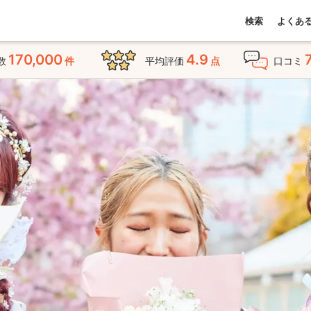
検索
よくあ
170,000
4.9
数
件
平均評価
点
口コミ