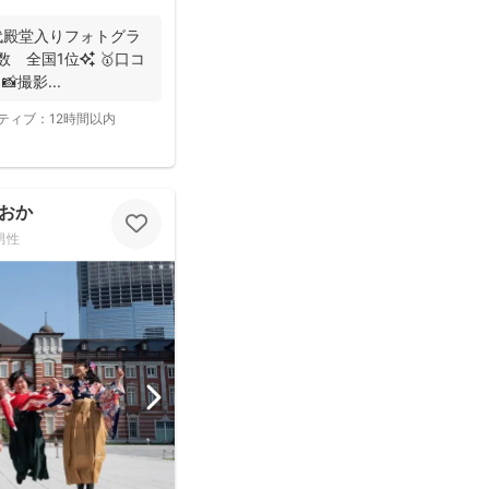
初代殿堂入りフォトグラ
撮影...
ティブ：
12時間以内
おか
男性