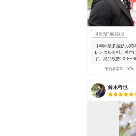
発達凸凹相談歓迎
【年間最多撮影の実
レンタル無料。着付
す。納品枚数200〜
つ妻の監修の下...
予約承諾率：
97%
鈴木哲也