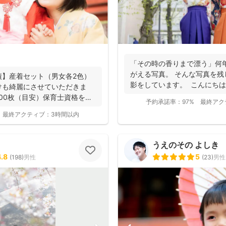
「その時の香りまで漂う」何
がえる写真。 そんな写真を
績】産着セット（男女各2色）
影をしています。 こんにちは。 「
けも綺麗にさせていただきま
300枚（目安）保育士資格を持
予約承諾率：
97%
最終アク
最終アクティブ：
3時間以内
うえのその よしき
4.8
5
(
198
)
男性
(
23
)
男性