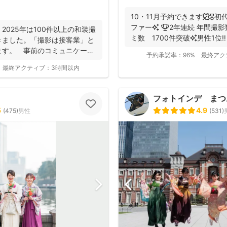
10・11月予約できます🍁🎖
ファー✨ 🏆2年連続 年間撮影数 全国1位✨ 🥇口コ
2025年は100件以上の和装撮
ミ数 1700件突破✨男性1位‼️ 
きました。「撮影は接客業」と
ます。 事前のコミュニケーシ
予約承諾率：
96%
最終アク
最終アクティブ：
3時間以内
フォトインデ まつ
5
4.9
(
475
)
男性
(
531
)