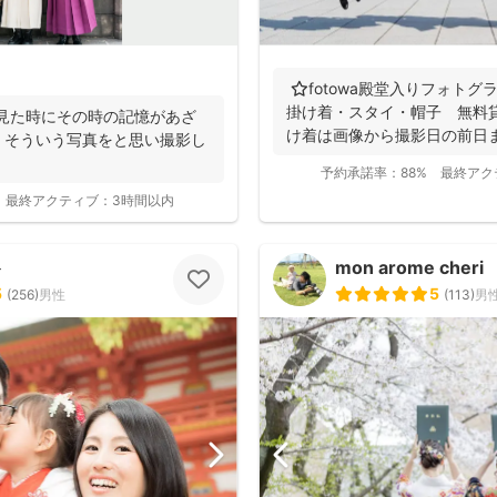
⭐️fotowa殿堂入りフォト
掛け着・スタイ・帽子 無料
に見た時にその時の記憶があざ
け着は画像から撮影日の前日まで
』そういう写真をと思い撮影し
予約承諾率：
88%
最終アク
最終アクティブ：
3時間以内
ト
mon arome cheri
5
5
(
256
)
男性
(
113
)
男