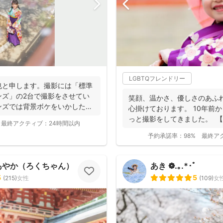
LGBTQフレンドリー
也と申します。撮影には「標準
ンズ」の2台で撮影をさせてい
笑顔、温かさ、優しさのあふ
ンズでは背景ボケをいかしたお
心掛けております。 10年前
っと撮影をしてきました。 
最終アクティブ：
24時間以内
...
予約承諾率：
98%
最終ア
あやか（ろくちゃん）
あき ❁.｡.*･ﾟ
5
5
(
215
)
女性
(
109
)
女