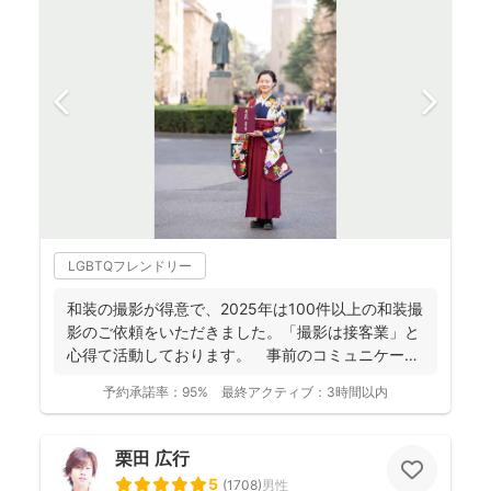
LGBTQフレンドリー
和装の撮影が得意で、2025年は100件以上の和装撮
影のご依頼をいただきました。「撮影は接客業」と
心得て活動しております。 事前のコミュニケーシ
ョンにより...
予約承諾率：
95%
最終アクティブ：
3時間以内
栗田 広行
5
(
1708
)
男性