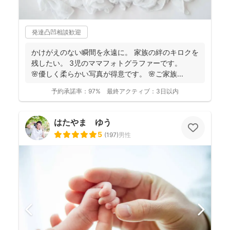
発達凸凹相談歓迎
かけがえのない瞬間を永遠に。 家族の絆のキロクを
残したい。 3児のママフォトグラファーです。
🌸優しく柔らかい写真が得意です。 🌸ご家族...
予約承諾率：
97%
最終アクティブ：
3日以内
はたやま ゆう
5
(
197
)
男性