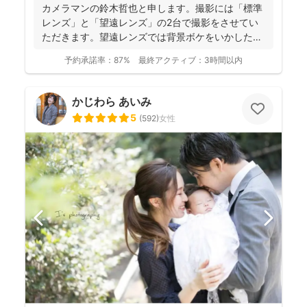
カメラマンの鈴木哲也と申します。撮影には「標準
レンズ」と「望遠レンズ」の2台で撮影をさせてい
ただきます。望遠レンズでは背景ボケをいかしたお
写真を撮影させて...
予約承諾率：
87%
最終アクティブ：
3時間以内
かじわら あいみ
5
(
592
)
女性