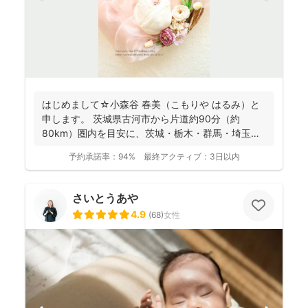
はじめまして☆小森谷 春美（こもりや はるみ）と
申します。 茨城県古河市から片道約90分（約
80km）圏内を目安に、茨城・栃木・群馬・埼玉
（一部）など北...
予約承諾率：
94%
最終アクティブ：
3日以内
さいとうあや
4.9
(
68
)
女性