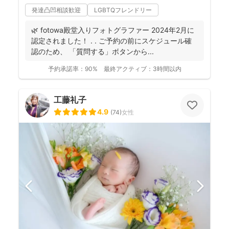
発達凸凹相談歓迎
LGBTQフレンドリー
🌿 fotowa殿堂入りフォトグラファー 2024年2月に
認定されました！ . . ご予約の前にスケジュール確
認のため、 「質問する」ボタンから...
予約承諾率：
90%
最終アクティブ：
3時間以内
工藤礼子
4.9
(
74
)
女性