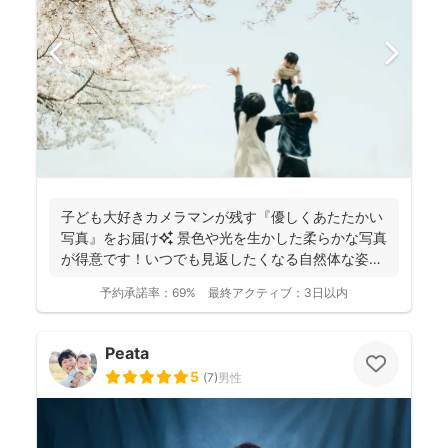
子ども大好きカメラマンが残す『優しくあたたかい
写真』をお届け✨ 景色や光を生かした柔らかな写真
が得意です！いつでも見返したくなる自然体な姿を
残しておりま...
予約承諾率：
69%
最終アクティブ：
3日以内
Peata
5
(
7
)
男性