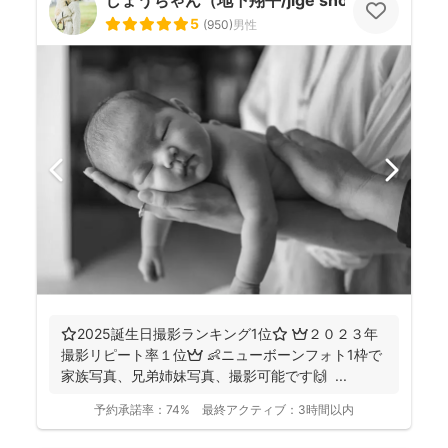
しょうちゃん（地下翔平/jige shohe）
5
(
950
)
男性
⭐️2025誕生日撮影ランキング1位⭐️ 👑２０２３年
撮影リピート率１位👑 👶ニューボーンフォト1枠で
家族写真、兄弟姉妹写真、撮影可能です🙌 ...
予約承諾率：
74%
最終アクティブ：
3時間以内