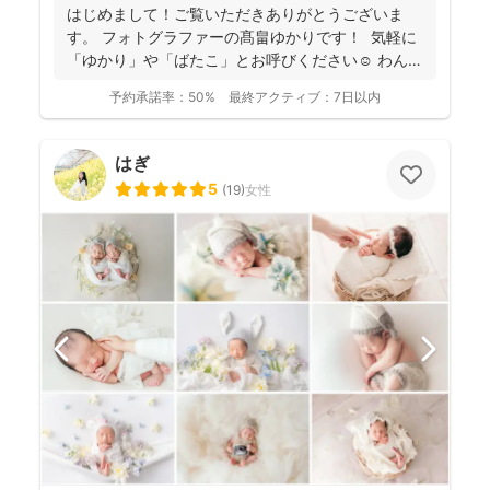
フォトの研修をしっかり受講され、ウェディング業界経
はじめまして！ご覧いただきありがとうございま
験もあり、赤ちゃんから大人まで安心してお写りいただ
す。 フォトグラファーの髙畠ゆかりです！ 気軽に
けます♪
「ゆかり」や「ばたこ」とお呼びください☺︎ わんぱ
く...
予約承諾率：
50%
最終アクティブ：
7日以内
はぎ
5
(
19
)
女性