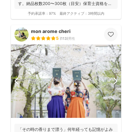
す。納品枚数200〜300枚（目安）保育士資格を持
つ妻の監修の下...
予約承諾率：
97%
最終アクティブ：
3時間以内
mon arome cheri
5
(
113
)
男性
「その時の香りまで漂う」何年経っても記憶がよみ