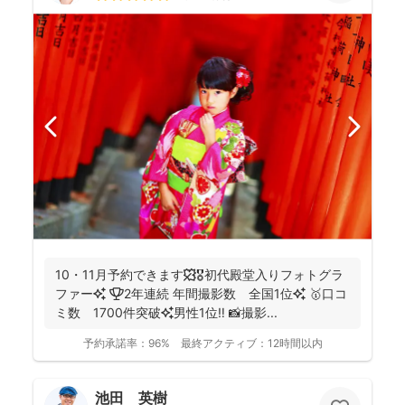
10・11月予約できます🍁🎖初代殿堂入りフォトグラ
ファー✨ 🏆2年連続 年間撮影数 全国1位✨ 🥇口コ
ミ数 1700件突破✨男性1位‼️ 📸撮影...
予約承諾率：
96%
最終アクティブ：
12時間以内
池田 英樹