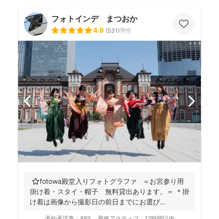
フォトインデ まつおか
4.9
(
531
)
男性
⭐️fotowa殿堂入りフォトグラファ ＝お宮参り用
掛け着・スタイ・帽子 無料貸出あります。＝ ＊掛
け着は画像から撮影日の前日までにお選び...
予約承諾率：
88%
最終アクティブ：
12時間以内