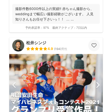
撮影件数6000件以上の実績!! 赤ちゃん撮影から、
weddingまで幅広い撮影経験がございます。 人見
知りさんもお任せ下さいっ！！ ⁡ ﹏ ⁡...
予約承諾率：
97%
最終アクティブ：
7日以内
松井シンジ
4.9
(
194
)
男性