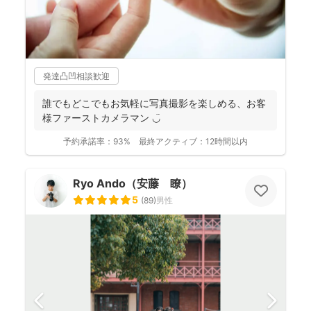
発達凸凹相談歓迎
誰でもどこでもお気軽に写真撮影を楽しめる、お客
様ファーストカメラマン ◡̈
予約承諾率：
93%
最終アクティブ：
12時間以内
Ryo Ando（安藤 瞭）
5
(
89
)
男性