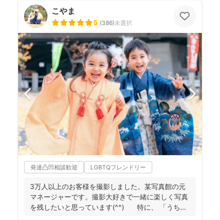
こやま
5
(
386
)
未選択
発達凸凹相談歓迎
LGBTQフレンドリー
3万人以上のお客様を撮影しました。某写真館の元
マネージャーです。撮影大好きで一緒に楽しく写真
を残したいと思っています(^^) 特に、 「うち
の...