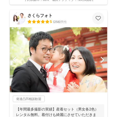
さくらフォト
5
(
256
)
男性
発達凸凹相談歓迎
【年間最多撮影の実績】産着セット（男女各2色）
レンタル無料。着付けも綺麗にさせていただきま