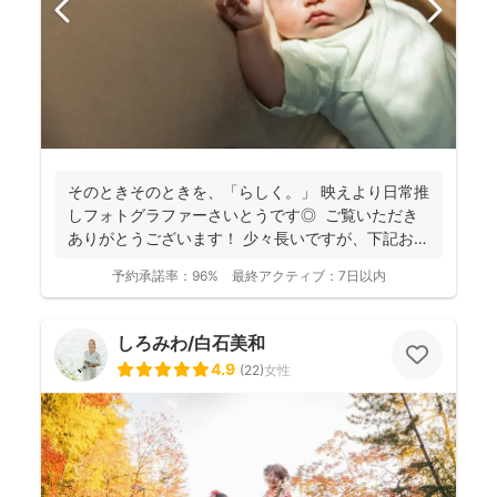
そのときそのときを、「らしく。」 映えより日常推
しフォトグラファーさいとうです◎ ご覧いただき
ありがとうございます！ 少々長いですが、下記お読
み...
予約承諾率：
96%
最終アクティブ：
7日以内
しろみわ/白石美和
4.9
(
22
)
女性