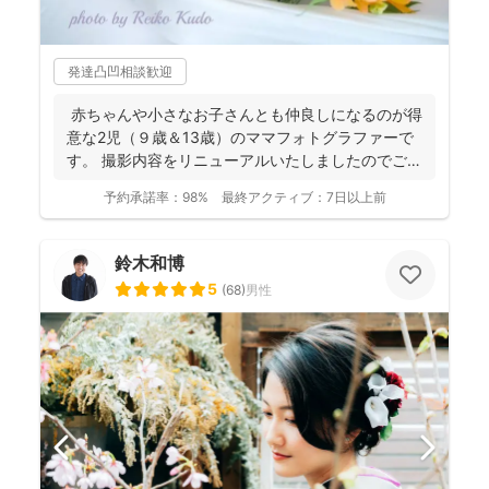
発達凸凹相談歓迎
赤ちゃんや小さなお子さんとも仲良しになるのが得
意な2児（９歳＆13歳）のママフォトグラファーで
す。 撮影内容をリニューアルいたしましたのでご案
内させ...
予約承諾率：
98%
最終アクティブ：
7日以上前
鈴木和博
5
(
68
)
男性