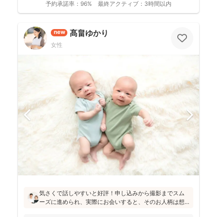
予約承諾率：
96%
最終アクティブ：
3時間以内
髙畠ゆかり
new
女性
気さくで話しやすいと好評！申し込みから撮影までスム
ーズに進められ、実際にお会いすると、そのお人柄は想
像通り！というお声もたくさんとのこと(^^)ニューボーン