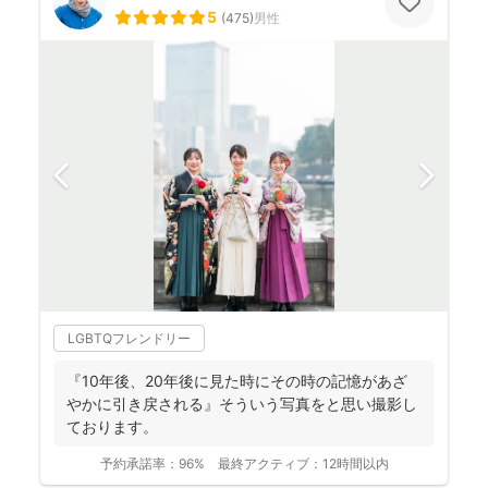
5
(
475
)
男性
LGBTQフレンドリー
『10年後、20年後に見た時にその時の記憶があざ
やかに引き戻される』そういう写真をと思い撮影し
ております。
予約承諾率：
96%
最終アクティブ：
12時間以内