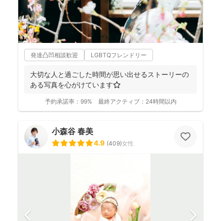
発達凸凹相談歓迎
LGBTQフレンドリー
大切な人と過ごした時間が思い出せるストーリーの
ある写真を心がけています⭐️
予約承諾率：
99%
最終アクティブ：
24時間以内
小森谷 春美
4.9
(
409
)
女性