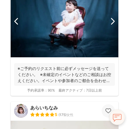
※ご予約のリクエスト前に必ずメッセージを送って
ください。 ※未確定のイベントなどのご相談はお控
えください。イベントや参加者のご都合を合わせた
上でご相...
予約承諾率：
90%
最終アクティブ：
7日以上前
あらいちなみ
5
(
175
)
女性