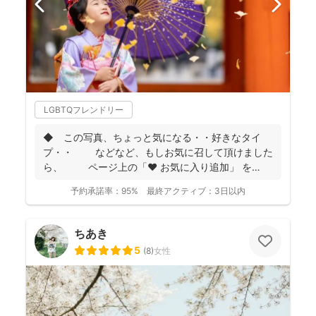
LGBTQフレンドリー
◆ この写真、ちょっと気になる・・好きなタイ
プ・・ などなど、もしお気に召して頂けました
ら、 ページ上の「❤ お気に入り追加」 を
...
予約承諾率：
95%
最終アクティブ：
3日以内
ちあき
5
(
8
)
女性