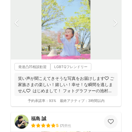
発達凸凹相談歓迎
LGBTQフレンドリー
笑い声が聞こえてきそうな写真をお届けします🧡 ご
家族さまの楽しい！嬉しい！幸せ！な瞬間を逃しま
せん🧡 ⁡ はじめまして！ フォトグラファーの池村
和...
予約承諾率：
93%
最終アクティブ：
3時間以内
福島 誠
5
(
7
)
男性