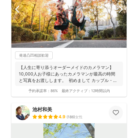
発達凸凹相談歓迎
【人生に寄り添うオーダーメイドのカメラマン】
10,000人お子様にあったカメラマンが最高の時間
と写真をお渡しします。 初めまして カップル・
フ...
予約承諾率：
86%
最終アクティブ：
12時間以内
池村和美
4.9
(
186
)
女性