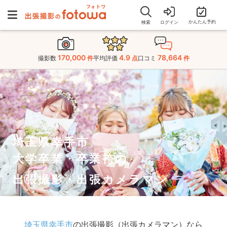
かんたん予約
検索
ログイン
170,000
4.9
78,664
撮影数
件
平均評価
点
口コミ
件
埼玉県幸手市
大学卒業・卒業袴の
出張撮影・出張カメラマン
埼玉県幸手市
の出張撮影（出張カメラマン）なら