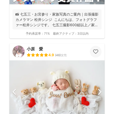
📸 七五三・お宮参り・家族写真のご案内｜出張撮影
カメラマン 松井シンジ こんにちは、フォトグラフ
ァー松井シンジです。 七五三撮影600組以上／家
族...
予約承諾率：
71%
最終アクティブ：
3日以内
小原 愛
4.9
(
46
)
女性