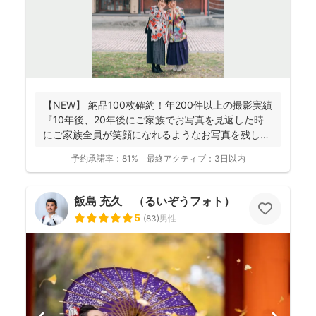
【NEW】 納品100枚確約！年200件以上の撮影実績
『10年後、20年後にご家族でお写真を見返した時
にご家族全員が笑顔になれるようなお写真を残し
ま...
予約承諾率：
81%
最終アクティブ：
3日以内
飯島 充久 （るいぞうフォト）
5
(
83
)
男性