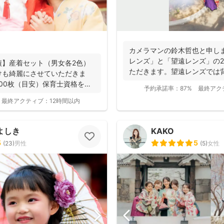
カメラマンの鈴木哲也と申し
レンズ」と「望遠レンズ」の
績】産着セット（男女各2色）
ただきます。望遠レンズでは
けも綺麗にさせていただきま
写真を撮影させて...
300枚（目安）保育士資格を持
予約承諾率：
87%
最終アク
最終アクティブ：
12時間以内
よしき
KAKO
5
5
(
23
)
男性
(
5
)
女性