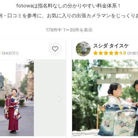
fotowaは指名料なしの分かりやすい料金体系！
例・口コミを参考に、お気に入りの出張カメラマンをじっくり
179件中 1〜30件を表示
スシダ タイスケ
5
4.9
(
343
)
男性
(
318
)