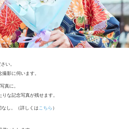
ださい。
念撮影に伺います。
写真に。
たりな記念写真が残せます。
切なし。（詳しくは
こちら
）