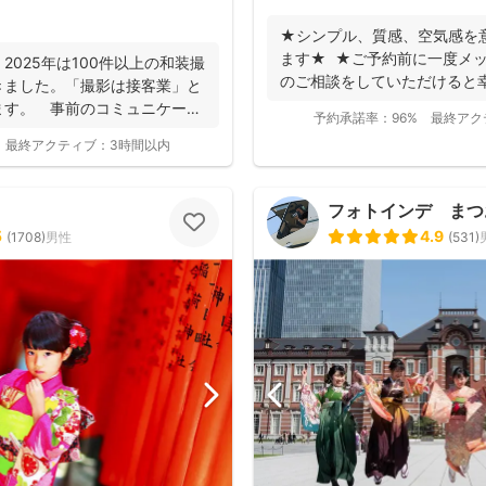
★シンプル、質感、空気感を
ます★ ★ご予約前に一度メ
2025年は100件以上の和装撮
のご相談をしていただけると
きました。「撮影は接客業」と
つい...
ます。 事前のコミュニケーシ
予約承諾率：
96%
最終アク
最終アクティブ：
3時間以内
フォトインデ まつ
5
4.9
(
1708
)
男性
(
531
)