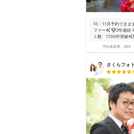
10・11月予約できま
ファー✨ 🏆2年連続 年間撮影数 全国1位✨ 🥇口コ
ミ数 1700件突破✨男性
予約承諾率：
96%
さくらフォ