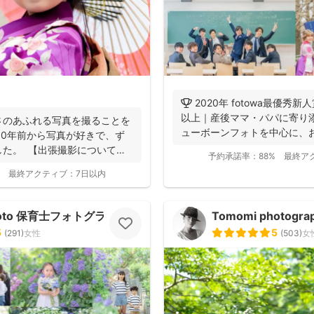
🏆 2020年 fotowa最優秀新
以上｜産後ママ・パパに寄り
さのあふれる写真を撮ることを
ューボーンフォトを中心に、お
10年前から写真が好きで、ず
した。 【出張撮影について】
予約承諾率：
88%
最終ア
最終アクティブ：
7日以内
Photo 保育士フォトグラファー
Tomomi photogra
5
5
(
291
)
女性
(
503
)
女