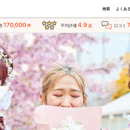
検索
よくあ
170,000
4.9
数
件
平均評価
点
口コミ