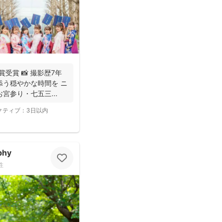
人賞受賞 📸 撮影歴7年
添う穏やかな時間を ニ
宮参り・七五三...
クティブ：
3日以内
phy
性