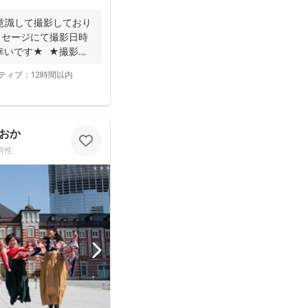
意識して撮影しており
ッセージにて撮影日時
幸いです★ ★撮影に
ティブ：
12時間以内
おか
男性