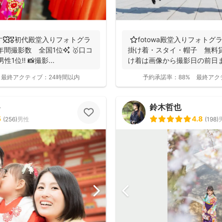
す🍁🎖初代殿堂入りフォトグラ
⭐️fotowa殿堂入りフォト
掛け着・スタイ・帽子 無料
1位‼️ 📸撮影...
け着は画像から撮影日の前日まで
最終アクティブ：
24時間以内
予約承諾率：
88%
最終アク
ト
鈴木哲也
5
4.8
(
256
)
男性
(
198
)