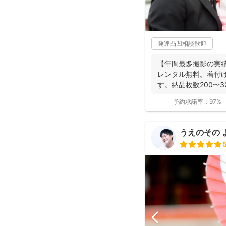
発達凸凹相談歓迎
【年間最多撮影の実
レンタル無料。着付
す。納品枚数200〜
つ妻の監修の下...
予約承諾率：
97%
うえのその 