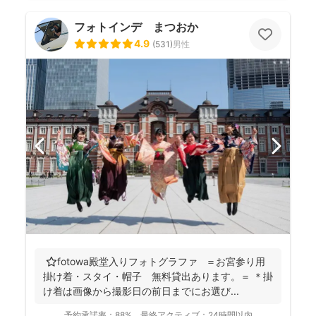
フォトインデ まつおか
4.9
(
531
)
男性
⭐️fotowa殿堂入りフォトグラファ ＝お宮参り用
掛け着・スタイ・帽子 無料貸出あります。＝ ＊掛
け着は画像から撮影日の前日までにお選び...
予約承諾率：
88%
最終アクティブ：
24時間以内