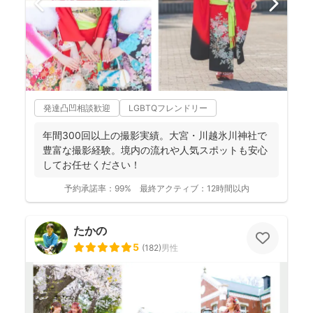
発達凸凹相談歓迎
LGBTQフレンドリー
年間300回以上の撮影実績。大宮・川越氷川神社で
豊富な撮影経験。境内の流れや人気スポットも安心
してお任せください！
予約承諾率：
99%
最終アクティブ：
12時間以内
たかの
5
(
182
)
男性