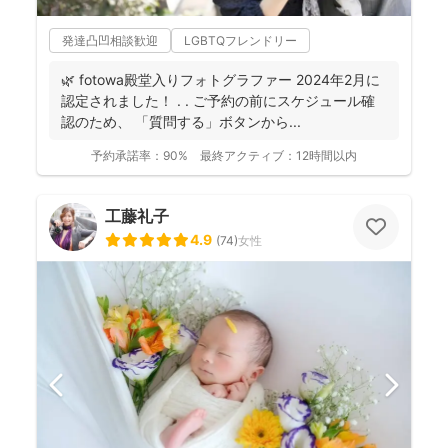
発達凸凹相談歓迎
LGBTQフレンドリー
🌿 fotowa殿堂入りフォトグラファー 2024年2月に
認定されました！ . . ご予約の前にスケジュール確
認のため、 「質問する」ボタンから...
予約承諾率：
90%
最終アクティブ：
12時間以内
工藤礼子
4.9
(
74
)
女性