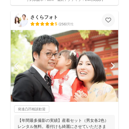
さくらフォト
5
(
256
)
男性
発達凸凹相談歓迎
【年間最多撮影の実績】産着セット（男女各2色）
レンタル無料。着付けも綺麗にさせていただきま