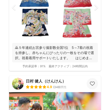
🙇５年連続お宮参り撮影数全国1位 5～7着の祝着
を持参し、赤ちゃんにぴったりの一枚をその場で選
択。祝着着用サポートいたします。 はじめまし
て。フォ...
予約承諾率：
91%
最終アクティブ：
24時間以内
日村 健人（けんけん）
4.9
(
348
)
男性