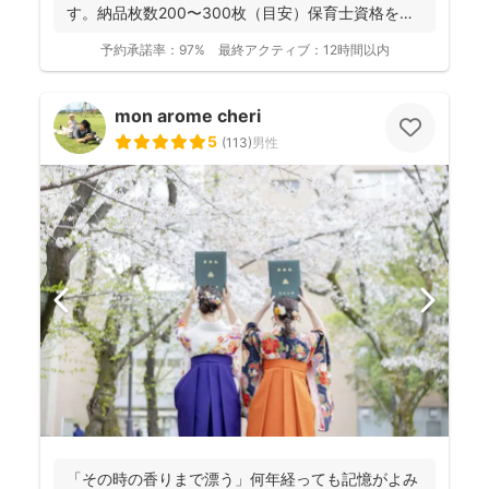
す。納品枚数200〜300枚（目安）保育士資格を持
つ妻の監修の下...
予約承諾率：
97%
最終アクティブ：
12時間以内
mon arome cheri
5
(
113
)
男性
「その時の香りまで漂う」何年経っても記憶がよみ