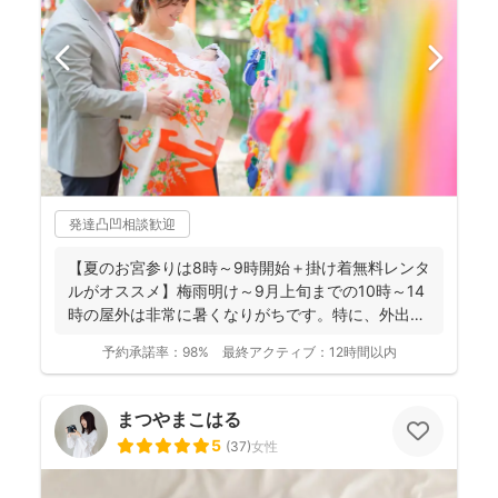
発達凸凹相談歓迎
【夏のお宮参りは8時～9時開始＋掛け着無料レンタ
ルがオススメ】梅雨明け～9月上旬までの10時～14
時の屋外は非常に暑くなりがちです。特に、外出に
不慣れな赤...
予約承諾率：
98%
最終アクティブ：
12時間以内
まつやまこはる
5
(
37
)
女性