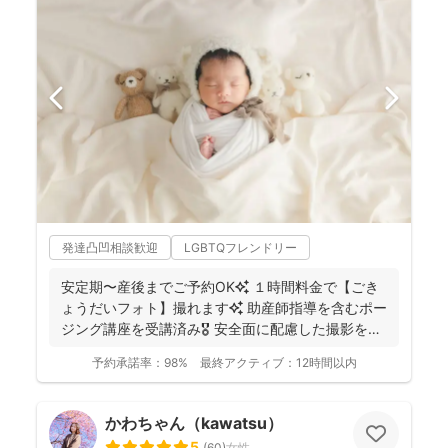
発達凸凹相談歓迎
LGBTQフレンドリー
安定期〜産後までご予約OK✨ １時間料金で【ごき
ょうだいフォト】撮れます✨ 助産師指導を含むポー
ジング講座を受講済み🎖️ 安全面に配慮した撮影を行
っ...
予約承諾率：
98%
最終アクティブ：
12時間以内
かわちゃん（kawatsu）
5
(
60
)
女性