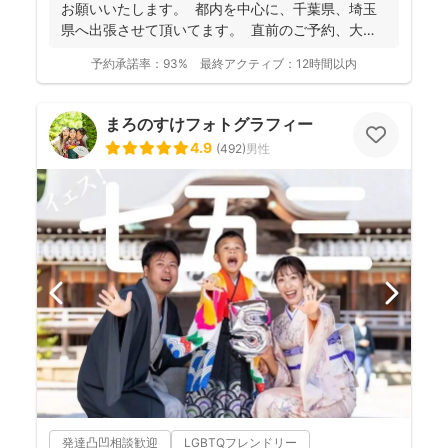
お願いいたします。 都内を中心に、千葉県、埼玉
県へ出張させて頂いてます。 直前のご予約、大歓
迎...
予約承諾率：
93%
最終アクティブ：
12時間以内
まろのすけフォトグラフィー
4.9
(
492
)
男性
発達凸凹相談歓迎
LGBTQフレンドリー