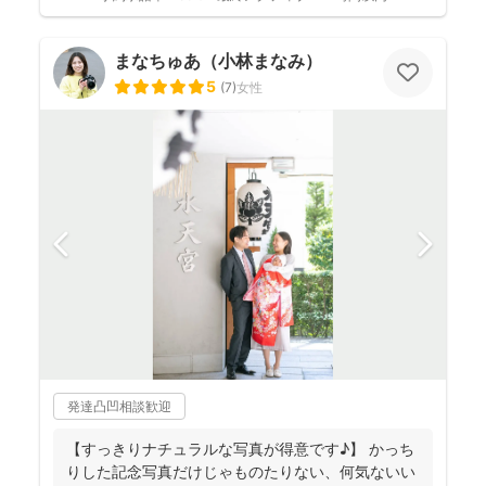
まなちゅあ（小林まなみ）
5
(
7
)
女性
発達凸凹相談歓迎
【すっきりナチュラルな写真が得意です♪】 かっち
りした記念写真だけじゃものたりない、何気ないい