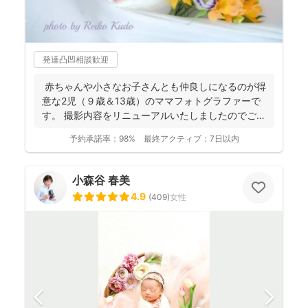
発達凸凹相談歓迎
赤ちゃんや小さなお子さんとも仲良しになるのが得
意な2児（９歳＆13歳）のママフォトグラファーで
す。 撮影内容をリニューアルいたしましたのでご案
内させ...
予約承諾率：
98%
最終アクティブ：
7日以内
小森谷 春美
4.9
(
409
)
女性