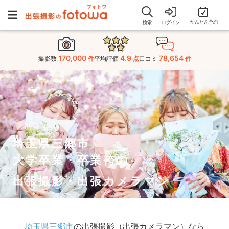
かんたん予約
検索
ログイン
170,000
4.9
78,654
撮影数
件
平均評価
点
口コミ
件
埼玉県三郷市
大学卒業・卒業袴の
出張撮影・出張カメラマン
埼玉県三郷市
の出張撮影（出張カメラマン）なら