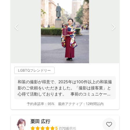
LGBTQフレンドリー
和装の撮影が得意で、2025年は100件以上の和装撮
影のご依頼をいただきました。「撮影は接客業」と
心得て活動しております。 事前のコミュニケーシ
ョンにより...
予約承諾率：
95%
最終アクティブ：
12時間以内
栗田 広行
5
(
1708
)
男性