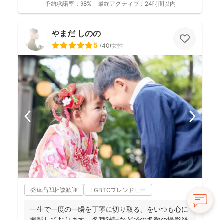
予約承諾率：
98%
最終アクティブ：
24時間以内
やまだ しのの
5
(
40
)
女性
発達凸凹相談歓迎
LGBTQフレンドリー
一生で一度の一瞬を丁寧に切り取る、をいつも心に
撮影しております。各種雑誌などでの多数の撮影経