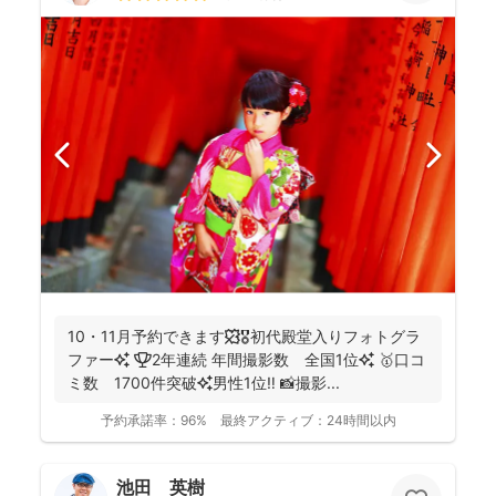
10・11月予約できます🍁🎖初代殿堂入りフォトグラ
ファー✨ 🏆2年連続 年間撮影数 全国1位✨ 🥇口コ
ミ数 1700件突破✨男性1位‼️ 📸撮影...
予約承諾率：
96%
最終アクティブ：
24時間以内
池田 英樹