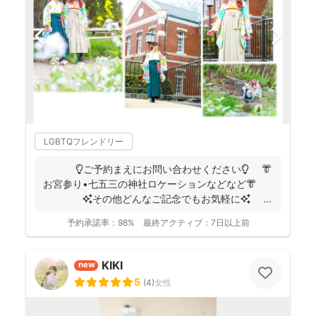
LGBTQフレンドリー
💡ご予約まえにお問い合わせください💡 👘
お宮参り•七五三の神社ロケーションなどなど👘
✨その他どんなご記念でもお気軽に✨
👶...
予約承諾率：
98%
最終アクティブ：
7日以上前
KIKI
new
5
(
4
)
女性