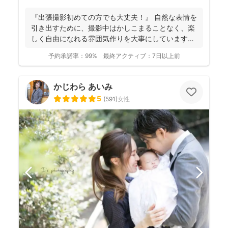
『出張撮影初めての方でも大丈夫！』 自然な表情を
引き出すために、撮影中はかしこまることなく、楽
しく自由になれる雰囲気作りを大事にしています＾
＾ こ...
予約承諾率：
99%
最終アクティブ：
7日以上前
かじわら あいみ
5
(
591
)
女性