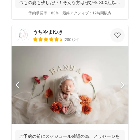
つもの姿も残したい！そんな方はぜひ✨️ 300組以上
のご...
予約承諾率：
83%
最終アクティブ：
12時間以内
うちやまゆき
5
(
280
)
女性
ご予約の前にスケジュール確認の為、 メッセージを