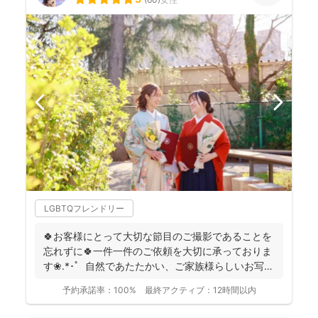
LGBTQフレンドリー
🍀お客様にとって大切な節目のご撮影であることを
忘れずに🍀一件一件のご依頼を大切に承っておりま
す❀.*･ﾟ 自然であたたかい、ご家族様らしいお写真
を残...
予約承諾率：
100%
最終アクティブ：
12時間以内