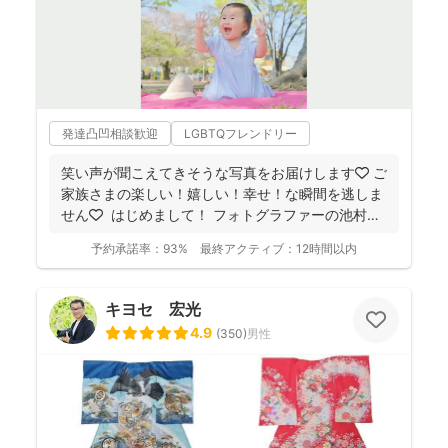
発達凸凹相談歓迎
LGBTQフレンドリー
笑い声が聞こえてきそうな写真をお届けします🧡 ご
家族さまの楽しい！嬉しい！幸せ！な瞬間を逃しま
せん🧡 ⁡ はじめまして！ フォトグラファーの池村
和...
予約承諾率：
93%
最終アクティブ：
12時間以内
キヨセ 宏光
4.9
(
350
)
男性