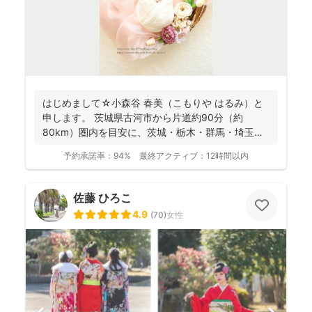
はじめまして☆小森谷 春美（こもりや はるみ）と
申します。 茨城県古河市から片道約90分（約
80km）圏内を目安に、茨城・栃木・群馬・埼玉
（一部）など北...
予約承諾率：
94%
最終アクティブ：
12時間以内
佐藤 ひろこ
4.9
(
70
)
女性