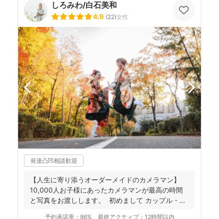
しろみわ/白石美和
4.9
(
22
)
女性
発達凸凹相談歓迎
【人生に寄り添うオーダーメイドのカメラマン】
10,000人お子様にあったカメラマンが最高の時間
と写真をお渡しします。 初めまして カップル・
フ...
予約承諾率：
86%
最終アクティブ：
12時間以内