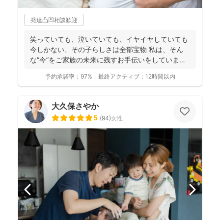
発達凸凹相談歓迎
笑っていても、泣いていても、イヤイヤしていても
今しかない、その子らしさは全部宝物 私は、そん
な”今”をご家族の未来に残すお手伝いをしています
📸 ...
予約承諾率：
97%
最終アクティブ：
12時間以内
大久保さやか
5
(
94
)
女性