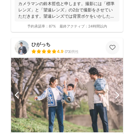
カメラマンの鈴木哲也と申します。撮影には「標準
レンズ」と「望遠レンズ」の2台で撮影をさせてい
ただきます。望遠レンズでは背景ボケをいかしたお
写真を撮影させて...
予約承諾率：
87%
最終アクティブ：
24時間以内
ひがっち
4.9
(
73
)
男性