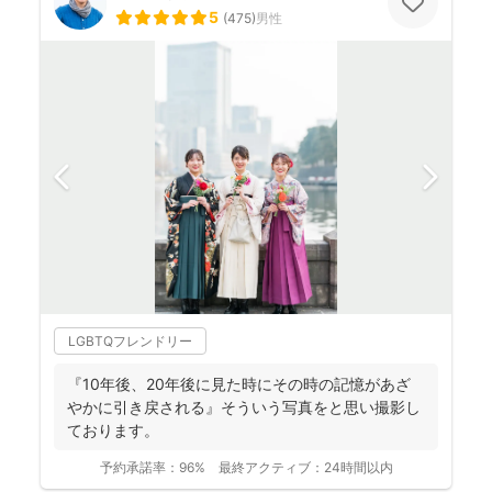
5
(
475
)
男性
LGBTQフレンドリー
『10年後、20年後に見た時にその時の記憶があざ
やかに引き戻される』そういう写真をと思い撮影し
ております。
予約承諾率：
96%
最終アクティブ：
24時間以内