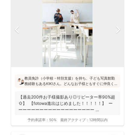
教員免許（小学校・特別支援）を持ち、子ども写真館勤
務経験もあるKIKIさん。どんなお子様ともすぐに仲良くな
れる安心感があります！会話や遊びを通して自然な笑顔
を引き出し、日々成長している大切な瞬間を写真に記録
【過去200件お子様撮影あり◎リピーター率90%超
することを大切にされています(^^)
⇧】 【fotowa進出はじめました！！！！！】 ー
ーーーーーーーーーーーーーーーーーー ...
予約承諾率：
50%
最終アクティブ：
12時間以内