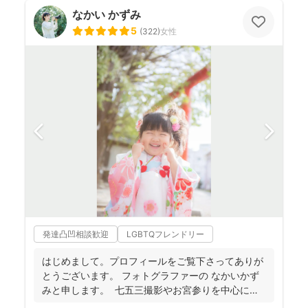
なかい かずみ
5
(
322
)
女性
発達凸凹相談歓迎
LGBTQフレンドリー
はじめまして。プロフィールをご覧下さってありが
とうございます。 フォトグラファーの なかいかず
みと申します。 七五三撮影やお宮参りを中心に家
族写真...