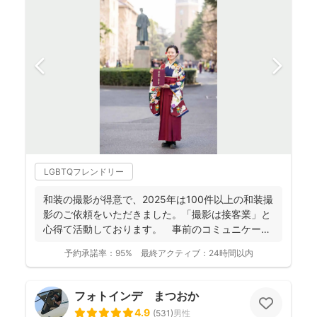
LGBTQフレンドリー
和装の撮影が得意で、2025年は100件以上の和装撮
影のご依頼をいただきました。「撮影は接客業」と
心得て活動しております。 事前のコミュニケーシ
ョンにより...
予約承諾率：
95%
最終アクティブ：
24時間以内
フォトインデ まつおか
4.9
(
531
)
男性