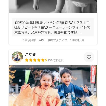
⭐️2025誕生日撮影ランキング1位⭐️ 👑２０２３年
撮影リピート率１位👑 👶ニューボーンフォト1枠で
家族写真、兄弟姉妹写真、撮影可能です🙌 ...
予約承諾率：
74%
最終アクティブ：
12時間以内
こやま
5
(
386
)
未選択