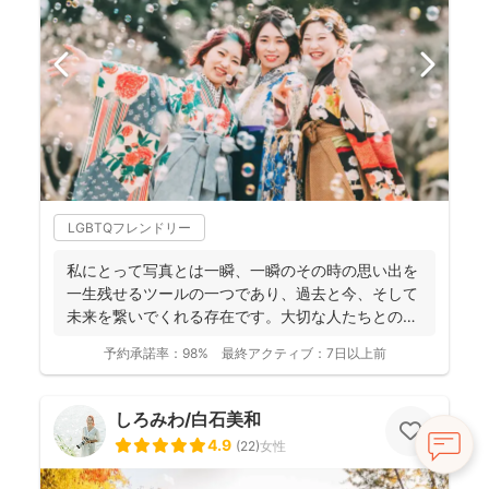
LGBTQフレンドリー
私にとって写真とは一瞬、一瞬のその時の思い出を
一生残せるツールの一つであり、過去と今、そして
未来を繋いでくれる存在です。大切な人たちとの写
真を残して、今あ...
予約承諾率：
98%
最終アクティブ：
7日以上前
しろみわ/白石美和
4.9
(
22
)
女性