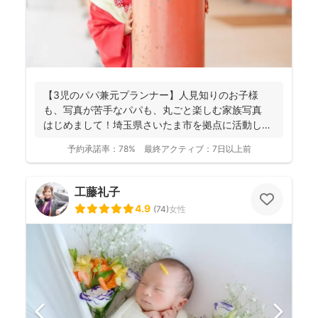
【3児のパパ兼元プランナー】人見知りのお子様
も、写真が苦手なパパも、丸ごと楽しむ家族写真
はじめまして！埼玉県さいたま市を拠点に活動して
おります、フ...
予約承諾率：
78%
最終アクティブ：
7日以上前
工藤礼子
4.9
(
74
)
女性