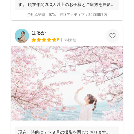
す。 現在年間200人以上のお子様とご家族を撮影し
ております...
予約承諾率：
97%
最終アクティブ：
24時間以内
はるか
5
(
166
)
女性
現在一時的に７〜９月の撮影を閉じております。