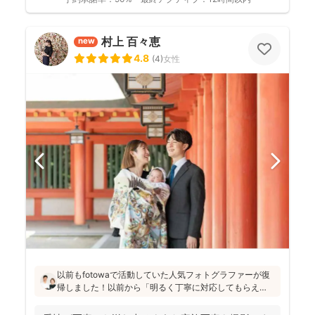
村上 百々恵
new
4.8
(
4
)
女性
以前もfotowaで活動していた人気フォトグラファーが復
帰しました！以前から「明るく丁寧に対応してもらえ
た」「納品が早い」「赤ちゃんへの対応が優しく安心」
と好評です♪特にニューボーンフォトは様々な研修を受講