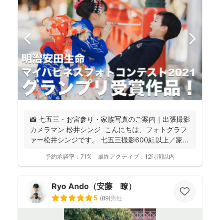
📸 七五三・お宮参り・家族写真のご案内｜出張撮影
カメラマン 松井シンジ こんにちは、フォトグラフ
ァー松井シンジです。 七五三撮影600組以上／家
族...
予約承諾率：
71%
最終アクティブ：
12時間以内
Ryo Ando（安藤 瞭）
5
(
89
)
男性