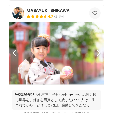
MASAYUKI ISHIKAWA
4.7
(
3
)
男性
⛩️2026年秋の七五三ご予約受付中⛩️ 〜この瞳に映
る世界を、輝きを写真として残したい〜 人は、生
まれてから、どれほど沢山、感動してきただろ...