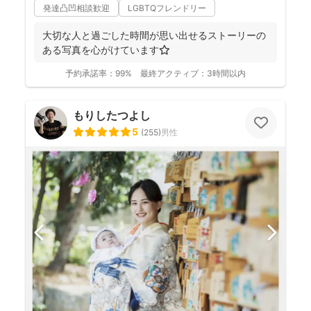
発達凸凹相談歓迎
LGBTQフレンドリー
大切な人と過ごした時間が思い出せるストーリーの
ある写真を心がけています⭐️
予約承諾率：
99%
最終アクティブ：
3時間以内
もりしたつよし
5
(
255
)
男性