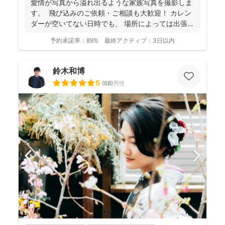
愛情が写真から溢れ出るような家族写真を撮影しま
し、クオリティ高いお写真をお届けされています(^^)
す。 飛び込みのご依頼・ご相談も大歓迎！ カレン
ダーが空いてない日時でも、 場所によっては出張で
き...
予約承諾率：
89%
最終アクティブ：
3日以内
鈴木和博
5
(
68
)
男性