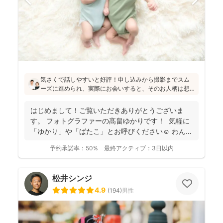
気さくで話しやすいと好評！申し込みから撮影までスム
ーズに進められ、実際にお会いすると、そのお人柄は想
像通り！というお声もたくさんとのこと(^^)ニューボーン
フォトの研修をしっかり受講され、ウェディング業界経
はじめまして！ご覧いただきありがとうございま
験もあり、赤ちゃんから大人まで安心してお写りいただ
す。 フォトグラファーの髙畠ゆかりです！ 気軽に
けます♪
「ゆかり」や「ばたこ」とお呼びください☺︎ わんぱ
く...
予約承諾率：
50%
最終アクティブ：
3日以内
松井シンジ
4.9
(
194
)
男性