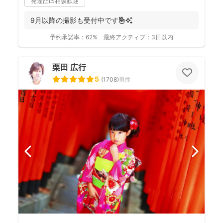
発達凸凹相談歓迎
9月以降の撮影も受付中です✌️✨
予約承諾率：
62%
最終アクティブ：
3日以内
栗田 広行
5
(
1708
)
男性