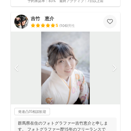
予約承諾率：
83%
最終アクティブ：
7日以上前
吉竹 恵介
5
(
106
)
男性
発達凸凹相談歓迎
群馬県在住のフォトグラファー吉竹恵介と申しま
す。 フォトグラファー歴15年のフリーランスで