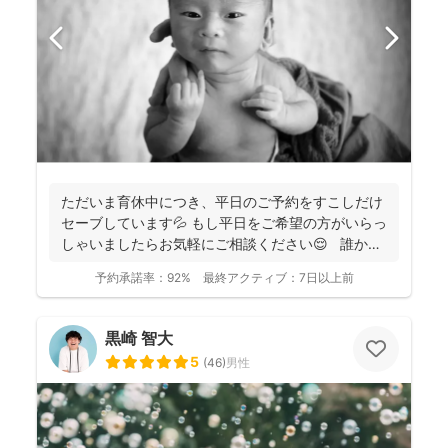
ただいま育休中につき、平日のご予約をすこしだけ
セーブしています💦 もし平日をご希望の方がいらっ
しゃいましたらお気軽にご相談ください😌 誰かに
と...
予約承諾率：
92%
最終アクティブ：
7日以上前
黒崎 智大
5
(
46
)
男性