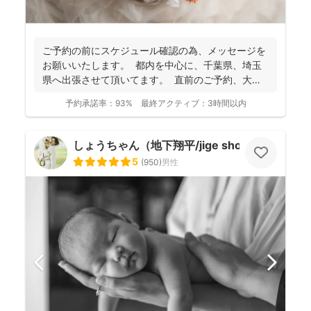
ご予約の前にスケジュール確認の為、 メッセージを
お願いいたします。 都内を中心に、千葉県、埼玉
県へ出張させて頂いてます。 直前のご予約、大歓
迎...
予約承諾率：
93%
最終アクティブ：
3時間以内
しょうちゃん（地下翔平/jige shohe）
5
(
950
)
男性