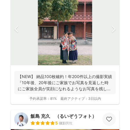
【NEW】 納品100枚確約！年200件以上の撮影実績
『10年後、20年後にご家族でお写真を見返した時
にご家族全員が笑顔になれるようなお写真を残し
ま...
予約承諾率：
81%
最終アクティブ：
3日以内
飯島 充久 （るいぞうフォト）
5
(
83
)
男性