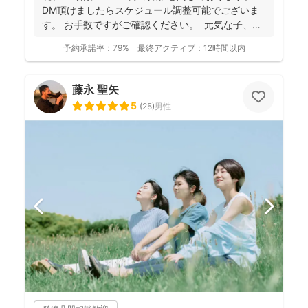
DM頂けましたらスケジュール調整可能でございま
す。 お手数ですがご確認ください。 元気な子、人
見知...
予約承諾率：
79%
最終アクティブ：
12時間以内
藤永 聖矢
5
(
25
)
男性