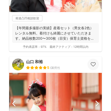
発達凸凹相談歓迎
【年間最多撮影の実績】産着セット（男女各2色）
レンタル無料。着付けも綺麗にさせていただきま
す。納品枚数200〜300枚（目安）保育士資格を持
つ妻の監修の下...
予約承諾率：
97%
最終アクティブ：
12時間以内
山口 和裕
5
(
3
)
男性