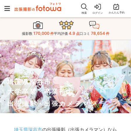
かんたん予約
検索
ログイン
170,000
4.9
78,654
撮影数
件
平均評価
点
口コミ
件
埼玉県深谷市
大学卒業・卒業袴の
出張撮影・出張カメラマン
埼玉県深谷市
の出張撮影（出張カメラマン）なら