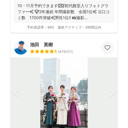
10・11月予約できます🍁🎖初代殿堂入りフォトグラ
ファー✨ 🏆2年連続 年間撮影数 全国1位✨ 🥇口コ
ミ数 1700件突破✨男性1位‼️ 📸撮影...
予約承諾率：
96%
最終アクティブ：
3時間以内
池田 英樹
5
(
475
)
男性