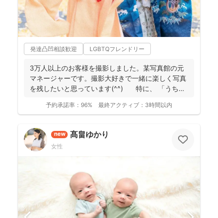
発達凸凹相談歓迎
LGBTQフレンドリー
3万人以上のお客様を撮影しました。某写真館の元
マネージャーです。撮影大好きで一緒に楽しく写真
を残したいと思っています(^^) 特に、 「うち
の...
予約承諾率：
96%
最終アクティブ：
3時間以内
髙畠ゆかり
new
女性