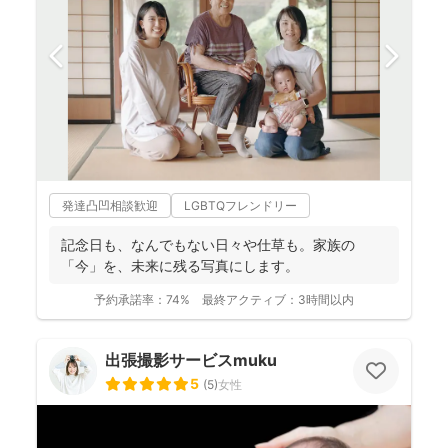
発達凸凹相談歓迎
LGBTQフレンドリー
記念日も、なんでもない日々や仕草も。家族の
「今」を、未来に残る写真にします。
予約承諾率：
74%
最終アクティブ：
3時間以内
出張撮影サービスmuku
5
(
5
)
女性