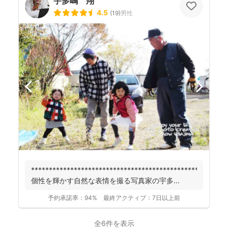
宇多嶋 翔
4.5
(
19
)
男性
******************************************************
個性を輝かす自然な表情を撮る写真家の宇多...
予約承諾率：
94%
最終アクティブ：
7日以上前
全6件を表示