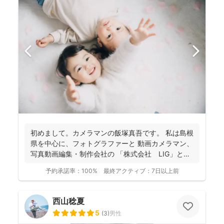
初めまして。カメラマンの飯塚真吾です。 私は島根
県を中心に、フォトグラファーと 動画カメラマン、
写真動画編集・制作会社の 「株式会社 LIG」とい
う...
予約承諾率：
100%
最終アクティブ：
7日以上前
西山稔夏
5
(
3
)
男性