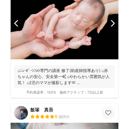
⌂ﾆｭｰﾎﾞｰﾝﾌｫﾄ専門の講座 修了(助産師指導あり) ⌂赤
ちゃんの安心、安全第一✨ ⌂やわらかい雰囲気が人
気！ ⌂2児のママが撮影します🫶 ...
予約承諾率：
100%
最終アクティブ：
7日以上前
飯塚 真吾
5
(
2
)
男性