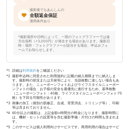
撮影後でもあんしんの
全額返金保証
適用条件あり
*撮影場所や日時によって、一部のフォトグラファーでは遠
方出張料（+3,000円）が発生する場合があります。撮影日
時・場所・フォトグラファーが該当する場合、申込みフォ
ームでお知らせします。
詳細は
利用規約
をご確認ください
撮影申込時に同意された利用規約に記載の納入期限までに納入しま
す。撮影時の状況または天候等により、当該枚数に達しない場合もあ
ります。また、ニューボーンフォトおよびライフスタイルニューボー
ンフォトの場合、お子様の安全を最優先に進行するため、基準枚数
（ニューボーンフォト：40枚、ライフスタイルニューボーンフォト:75
枚）を下回る可能性があります。
画像の加工（個別の肌修正、合成、背景消去、トリミング等）、印刷
等は含まれておりません。
60分以上の撮影は、上記金額×時間分の料金になります。撮影時間に
は、機材・セットの設置等を含む撮影準備・片付けの時間も含まれま
す。
このサービスは個人利用向けサービスです。商用利用の場合はサービ