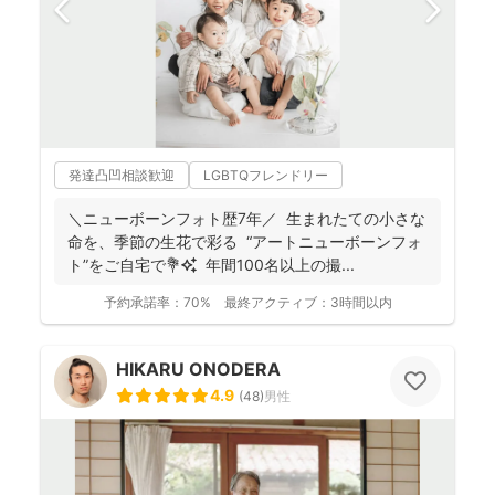
発達凸凹相談歓迎
LGBTQフレンドリー
＼ニューボーンフォト歴7年／ 生まれたての小さな
命を、季節の生花で彩る “アートニューボーンフォ
ト”をご自宅で💐✨ 年間100名以上の撮...
予約承諾率：
70%
最終アクティブ：
3時間以内
HIKARU ONODERA
4.9
(
48
)
男性