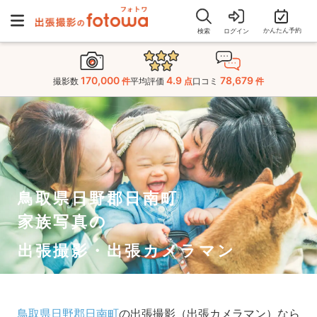
かんたん予約
検索
ログイン
170,000
4.9
78,679
撮影数
件
平均評価
点
口コミ
件
鳥取県日野郡日南町
家族写真の
出張撮影・出張カメラマン
鳥取県日野郡日南町
の出張撮影（出張カメラマン）なら