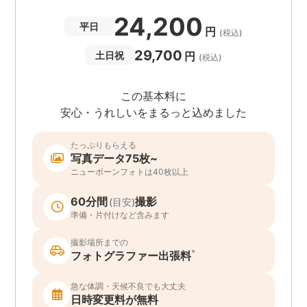
24,200
平日
円
(税込)
29,700
円
土日祝
(税込)
この基本料に
安心・うれしいをまるっと込めました
たっぷりもらえる
写真データ75枚~
ニューボーンフォトは40枚以上
60分間
撮影
(目安)
準備・片付けなど含みます
撮影場所までの
*
フォトグラファー出張料
急な体調・天候不良でも大丈夫
日時変更料が無料