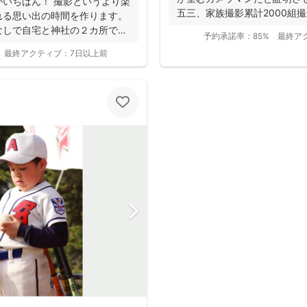
いちばん！ 撮影というより楽
五三、家族撮影累計2000組撮影実
れる思い出の時間を作ります。
なしで自宅と神社の２カ所で撮
予約承諾率：
85%
最終ア
最終アクティブ：
7日以上前
撮影基本料
全ジャンル共通
24,200
平日
円
(税込)