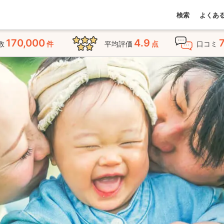
検索
よくあ
170,000
4.9
数
件
平均評価
点
口コミ