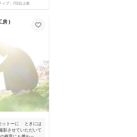
ティブ：
7日以上前
工房 )
モットーに ときには
 撮影させていただいて
への療育にも携わって