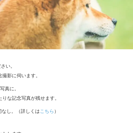
ださい。
念撮影に伺います。
写真に。
たりな記念写真が残せます。
切なし。（詳しくは
こちら
）