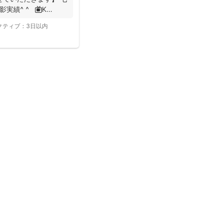
績^ ^ 📺K...
クティブ：
3日以内