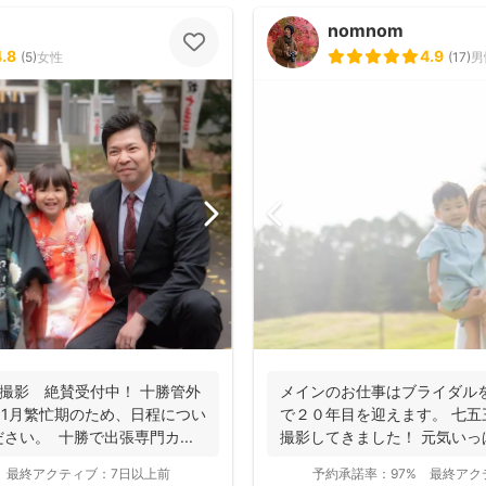
nomnom
4.8
4.9
(
5
)
女性
(
17
)
男
撮影 絶賛受付中！ 十勝管外
メインのお仕事はブライダル
 11月繁忙期のため、日程につい
で２０年目を迎えます。 七
さい。 十勝で出張専門カ...
撮影してきました！ 元気い
ーに...
最終アクティブ：
7日以上前
予約承諾率：
97%
最終アク