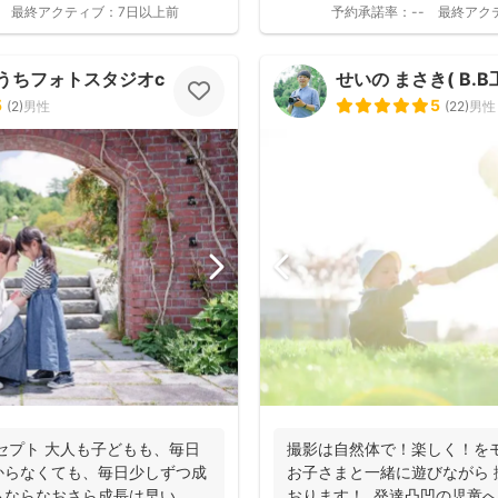
最終アクティブ：
7日以上前
予約承諾率：
--
最終アク
ちフォトスタジオcocofilm)
せいの まさき( B.B
5
5
(
2
)
男性
(
22
)
男性
セプト 大人も子どもも、毎日
撮影は自然体で！楽しく！を
からなくても、毎日少しずつ成
お子さまと一緒に遊びながら
もならなおさら成長は早い。
おります！ 発達凸凹の児童