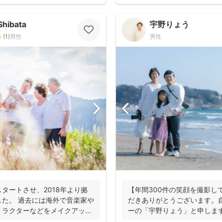
Shibata
宇野りょう
5
(
1
)
男性
男性
タートさせ、2018年より拠
【年間300件の笑顔を撮影し
た。 過去には海外で音楽家や
だきありがとうございます。
トラクターなどをメイクアップ
ーの「宇野りょう」と申しま
たナチュラルな...