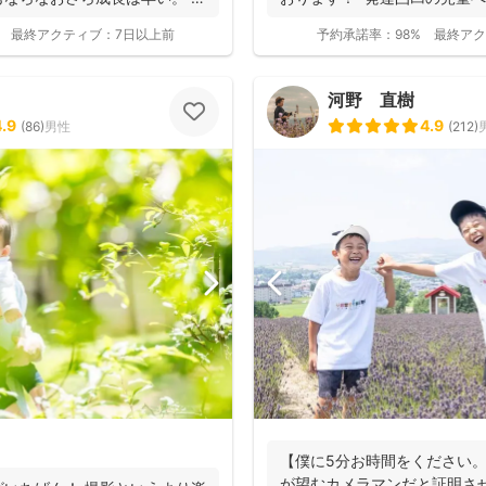
お...
最終アクティブ：
7日以上前
予約承諾率：
98%
最終アク
河野 直樹
4.9
4.9
(
86
)
男性
(
212
)
【僕に5分お時間をください
が望むカメラマンだと証明さ