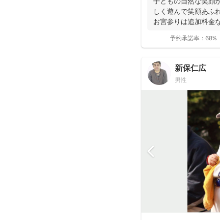
子どもの自然な笑顔が
しく遊んで笑顔あふ
お宮参りは追加料金
影で...
予約承諾率：
68%
新保仁広
男性