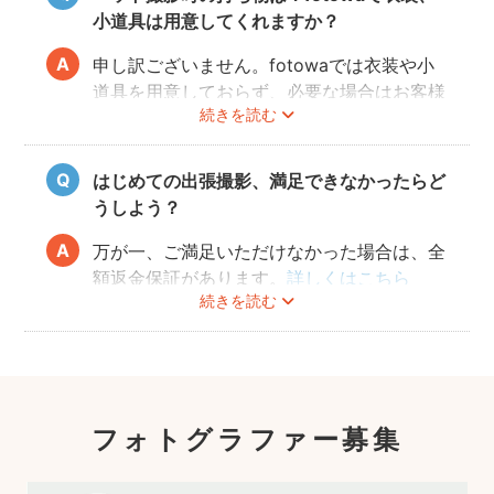
当日に素敵な写真を撮るため、サイト内のメ
小道具は用意してくれますか？
ッセージ機能を使った事前相談をおすすめい
たします。ワンちゃんの苦手なこと、お願い
申し訳ございません。fotowaでは衣装や小
したい事、撮ってほしい写真のイメージなど
道具を用意しておらず、必要な場合はお客様
続きを読む
をフォトグラファーへお送りください。
自身にご準備をお願いしております。
飼い主さんとコミュニケーションをとりなが
当日の持ち物としては、ペットが大好きなお
ら、時間内で最大限ワンちゃんの素敵な表情
もちゃやお菓子のご用意をおすすめしており
はじめての出張撮影、満足できなかったらど
を引き出せるようにご提案いたします。
ます。
うしよう？
落ち着かせたり、目線を合わせやすくなるた
め、可愛い写真がスムーズに撮れるようにな
万が一、ご満足いただけなかった場合は、全
ります。
額返金保証があります。
詳しくはこちら
続きを読む
フォトグラファー募集