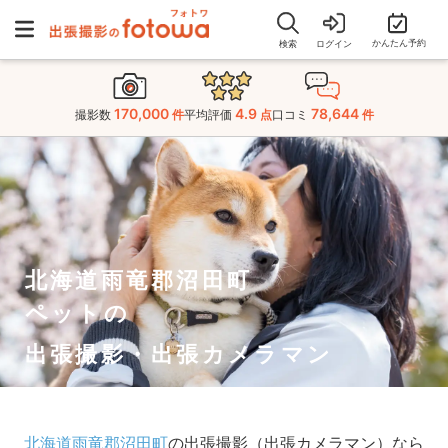
かんたん予約
検索
ログイン
170,000
4.9
78,644
撮影数
件
平均評価
点
口コミ
件
北海道雨竜郡沼田町
ペットの
出張撮影・出張カメラマン
北海道雨竜郡沼田町
の出張撮影（出張カメラマン）なら