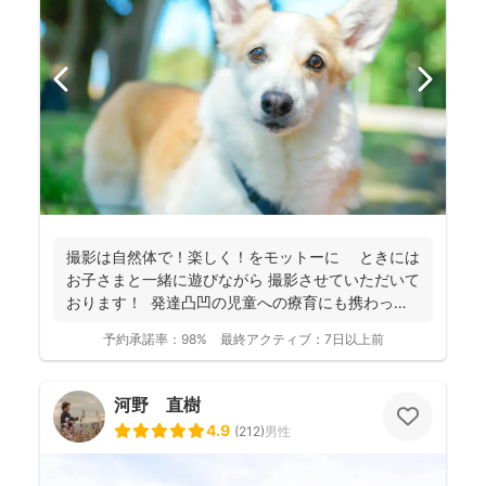
撮影は自然体で！楽しく！をモットーに ときには
お子さまと一緒に遊びながら 撮影させていただいて
おります！ 発達凸凹の児童への療育にも携わって
お...
予約承諾率：
98%
最終アクティブ：
7日以上前
河野 直樹
4.9
(
212
)
男性