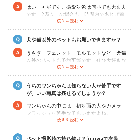
はい、可能です。撮影対象は何匹でも大丈夫
です。2匹以上の場合も、時間内であれば追
続きを読む
加料金なしで撮影可能です。
犬や猫以外のペットもお願いできますか？
うさぎ、フェレット、モルモットなど、犬猫
以外のペットも予約可能です。ぜひ大好きな
続きを読む
ペットと一緒に素敵な思い出を残してくださ
い。
うちのワンちゃんは知らない人が苦手です
が、いい写真は残せるでしょうか？
ワンちゃんの中には、初対面の人やカメラ、
フラッシュが苦手な子もいますよね。
続きを読む
fotowaの出張撮影は、ペット撮影の実績が
あるプロフォトグラファーが担当いたしま
す。
ペット撮影時の持ち物は？fotowaで衣装、