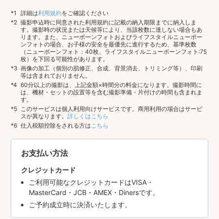
詳細は
利用規約
をご確認ください
撮影申込時に同意された利用規約に記載の納入期限までに納入しま
す。撮影時の状況または天候等により、当該枚数に達しない場合もあ
ります。また、ニューボーンフォトおよびライフスタイルニューボー
ンフォトの場合、お子様の安全を最優先に進行するため、基準枚数
（ニューボーンフォト：40枚、ライフスタイルニューボーンフォト:75
枚）を下回る可能性があります。
画像の加工（個別の肌修正、合成、背景消去、トリミング等）、印刷
等は含まれておりません。
60分以上の撮影は、上記金額×時間分の料金になります。撮影時間に
は、機材・セットの設置等を含む撮影準備・片付けの時間も含まれま
す。
このサービスは個人利用向けサービスです。商用利用の場合はサービ
スが異なります。
詳しくはこちら
仕入税額控除をされる方は
こちら
お支払い方法
クレジットカード
ご利用可能なクレジットカードはVISA・
MasterCard・JCB・AMEX・Dinersです。
ご予約成立時に決済いたします。