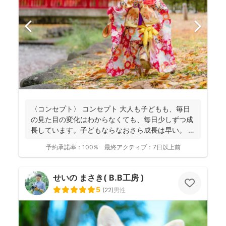
〈コンセプト〉 コンセプト 大人も子どもも、毎日
の見た目の変化はわからなくても、毎日少しずつ成
長しています。子どもならなおさら成長は早い。
大人...
予約承諾率：
100%
最終アクティブ：
7日以上前
せいの まさき( B.B工房 )
5
(
22
)
男性