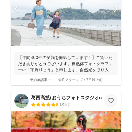
【年間300件の笑顔を撮影しています！】ご覧いた
だきありがとうございます。自然体フォトグラファ
ーの「宇野りょう」と申します。自然光を取り入れ
たナチュラルな...
予約承諾率：
--
最終アクティブ：
7日以上前
葛西高拡(おうちフォトスタジオcocofilm)
5
(
2
)
男性