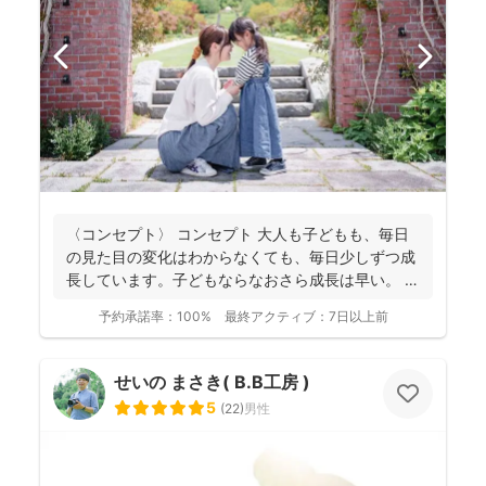
〈コンセプト〉 コンセプト 大人も子どもも、毎日
の見た目の変化はわからなくても、毎日少しずつ成
長しています。子どもならなおさら成長は早い。
大人...
予約承諾率：
100%
最終アクティブ：
7日以上前
せいの まさき( B.B工房 )
5
(
22
)
男性