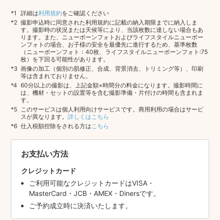
詳細は
利用規約
をご確認ください
撮影申込時に同意された利用規約に記載の納入期限までに納入しま
す。撮影時の状況または天候等により、当該枚数に達しない場合もあ
ります。また、ニューボーンフォトおよびライフスタイルニューボー
ンフォトの場合、お子様の安全を最優先に進行するため、基準枚数
（ニューボーンフォト：40枚、ライフスタイルニューボーンフォト:75
枚）を下回る可能性があります。
画像の加工（個別の肌修正、合成、背景消去、トリミング等）、印刷
等は含まれておりません。
60分以上の撮影は、上記金額×時間分の料金になります。撮影時間に
は、機材・セットの設置等を含む撮影準備・片付けの時間も含まれま
す。
このサービスは個人利用向けサービスです。商用利用の場合はサービ
スが異なります。
詳しくはこちら
仕入税額控除をされる方は
こちら
お支払い方法
クレジットカード
ご利用可能なクレジットカードはVISA・
MasterCard・JCB・AMEX・Dinersです。
ご予約成立時に決済いたします。