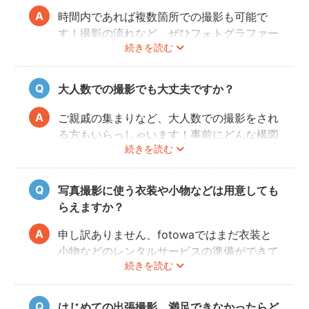
時間内であれば複数箇所での撮影も可能で
す！撮影の流れなど、ぜひフォトグラファー
続きを読む
に相談してみてください。
大人数での撮影でも大丈夫ですか？
ご親戚の集まりなど、大人数での撮影をされ
る方もいらっしゃいます！事前にどんな構図
続きを読む
で撮りたいのかなどフォトグラファーとすり
合わせておくと、当日スムーズに撮影ができ
るのでおすすめです。
写真撮影に使う衣装や小物などは用意しても
らえますか？
申し訳ありません、fotowaではまだ衣装と
小物などのレンタルサービスの準備ができて
続きを読む
おりませんので、お客様ご自身にご用意をお
願いしております。
はじめての出張撮影、満足できなかったらど