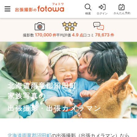
かんたん予約
検索
ログイン
170,000
4.9
78,673
撮影数
件
平均評価
点
口コミ
件
北海道雨竜郡沼田町
家族写真の
出張撮影・出張カメラマン
北海道雨竜郡沼田町
の出張撮影（出張カメラマン）なら