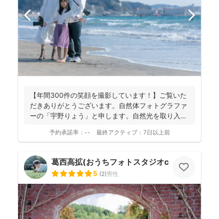
【年間300件の笑顔を撮影しています！】ご覧いた
だきありがとうございます。自然体フォトグラファ
ーの「宇野りょう」と申します。自然光を取り入れ
たナチュラルな...
予約承諾率：
--
最終アクティブ：
7日以上前
葛西高拡(おうちフォトスタジオcocofilm)
5
(
2
)
男性