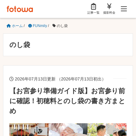
記事一覧
撮影料金
ホーム
/
FUNmily
/
のし袋
のし袋
2026年07月13日更新 （2026年07月13日初出）
【お宮参り準備ガイド版】お宮参り前
に確認！初穂料とのし袋の書き方まと
め