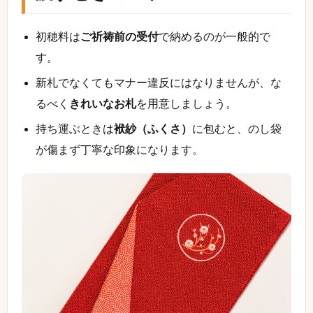
初穂料は
ご祈祷前の受付
で納めるのが一般的で
す。
新札でなくてもマナー違反にはなりませんが、な
るべく
きれいなお札
を用意しましょう。
持ち運ぶときは
袱紗（ふくさ）
に包むと、のし袋
が傷まず丁寧な印象になります。