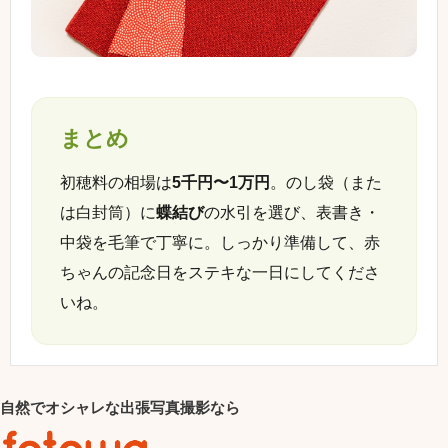
まとめ
初穂料の相場は
5千円〜1万円
。のし袋（また
は白封筒）に
蝶結び
の水引を選び、表書き・
中袋を毛筆で丁寧に。しっかり準備して、赤
ちゃんの記念日をステキな一日にしてくださ
いね。
自然でオシャレな出張写真撮影なら