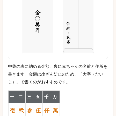
中袋の表に納める金額、裏に赤ちゃんの名前と住所を
書きます。金額は改ざん防止のため、「大字（だい
じ）」で書くのがおすすめです。
一
二
三
五
千
万
壱
弐
参
伍
仟
萬