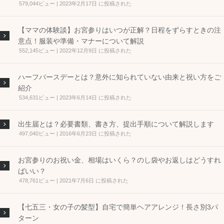
579,044ビュー
|
2023年2月17日 に投稿された
【ママの体験談】お宮参りはいつが正解？日程をずらすときの注
意点！服装や準備・マナーについて解説
552,145ビュー
|
2022年12月9日 に投稿された
ハーフバースデーとは？意外に知られていない由来と祝い方をご
紹介
534,631ビュー
|
2023年6月14日 に投稿された
出生届とは？必要書類、書き方、提出手順について解説します
497,040ビュー
|
2016年6月23日 に投稿された
お宮参りのお祝い金、相場はいくら？のし袋やお返しはどうすれ
ばいい？
478,761ビュー
|
2021年7月6日 に投稿された
【七五三・女の子の髪型】自宅で簡単ヘアアレンジ！長さ別3パ
ターン