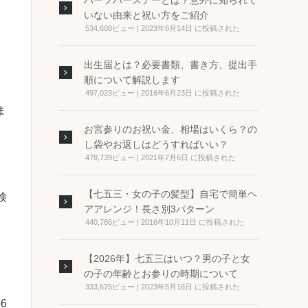
ハーフバースデーとは？意外に知られて
いない由来と祝い方をご紹介
534,608ビュー
|
2023年6月14日 に投稿された
出生届とは？必要書類、書き方、提出手
順について解説します
497,023ビュー
|
2016年6月23日 に投稿された
ま
お宮参りのお祝い金、相場はいくら？の
し袋やお返しはどうすればいい？
478,739ビュー
|
2021年7月6日 に投稿された
【七五三・女の子の髪型】自宅で簡単ヘ
検
アアレンジ！長さ別3パターン
440,786ビュー
|
2016年10月11日 に投稿された
【2026年】七五三はいつ？男の子と女
の子の年齢とお参りの時期について
333,675ビュー
|
2023年5月16日 に投稿された
6