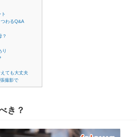
ント
つわるQ&A
母？
あり
？
考えても大丈夫
出張撮影で
べき？