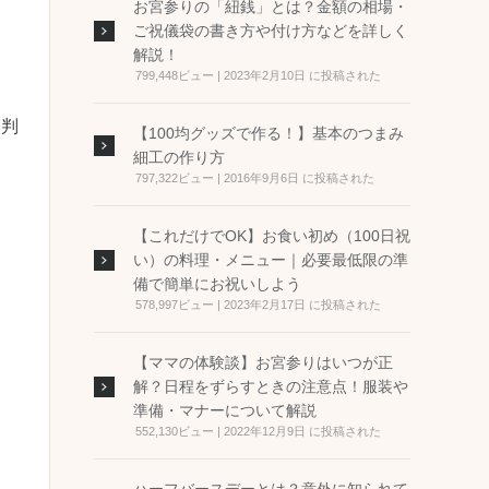
お宮参りの「紐銭」とは？金額の相場・
ご祝儀袋の書き方や付け方などを詳しく
解説！
799,448ビュー
|
2023年2月10日 に投稿された
り判
【100均グッズで作る！】基本のつまみ
細工の作り方
797,322ビュー
|
2016年9月6日 に投稿された
【これだけでOK】お食い初め（100日祝
い）の料理・メニュー｜必要最低限の準
備で簡単にお祝いしよう
578,997ビュー
|
2023年2月17日 に投稿された
神
【ママの体験談】お宮参りはいつが正
解？日程をずらすときの注意点！服装や
準備・マナーについて解説
552,130ビュー
|
2022年12月9日 に投稿された