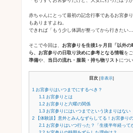
「もうすぐお宮参りだけど、大安に行ったほう
赤ちゃんにとって最初の記念行事であるお宮参
もありますよね。
できれば「もう少し体調が整ってから行きたい
そこで今回は、
お宮参りを生後1ヶ月目「以外の
ら、お宮参りの日取り決めに参考となる情報
を
準備
や、
当日の流れ・服装・持ち物リスト
につ
目次
[
非表示
]
1
お宮参りはいつまでにするべき？
1.1
お宮参りとは
1.2
お宮参りと六曜の関係
1.3
お宮参りにはいつまでという決まりはない
2
【体験談】意外とみんなずらしてる！お宮参り
2.1
お宮参りはいつ行った？「生後半年経って
2.2
お宮参りの時期をずらした理由は？