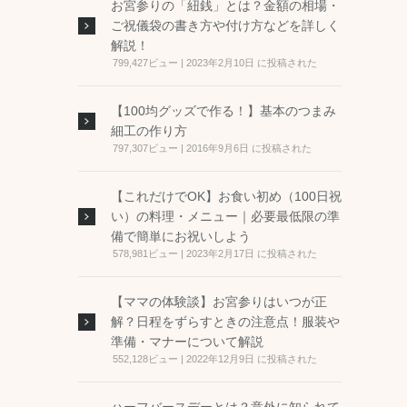
お宮参りの「紐銭」とは？金額の相場・
ご祝儀袋の書き方や付け方などを詳しく
解説！
799,427ビュー
|
2023年2月10日 に投稿された
【100均グッズで作る！】基本のつまみ
細工の作り方
797,307ビュー
|
2016年9月6日 に投稿された
【これだけでOK】お食い初め（100日祝
い）の料理・メニュー｜必要最低限の準
備で簡単にお祝いしよう
578,981ビュー
|
2023年2月17日 に投稿された
【ママの体験談】お宮参りはいつが正
解？日程をずらすときの注意点！服装や
準備・マナーについて解説
552,128ビュー
|
2022年12月9日 に投稿された