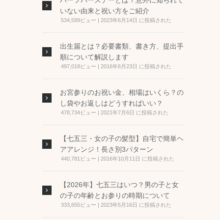
ハーフバースデーとは？意外に知られて
いない由来と祝い方をご紹介
534,599ビュー
|
2023年6月14日 に投稿された
出生届とは？必要書類、書き方、提出手
順について解説します
497,018ビュー
|
2016年6月23日 に投稿された
お宮参りのお祝い金、相場はいくら？の
し袋やお返しはどうすればいい？
478,734ビュー
|
2021年7月6日 に投稿された
【七五三・女の子の髪型】自宅で簡単ヘ
アアレンジ！長さ別3パターン
440,781ビュー
|
2016年10月11日 に投稿された
【2026年】七五三はいつ？男の子と女
の子の年齢とお参りの時期について
333,655ビュー
|
2023年5月16日 に投稿された