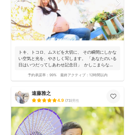
トキ、トコロ、ムスビを大切に、 その瞬間にしかな
い空気と光を、やさしく写します。 「あなたのいる
日はいつだってしあわせ記念日」 かしこまらなく
て...
予約承諾率：
99%
最終アクティブ：
12時間以内
遠藤雅之
4.9
(
73
)
男性