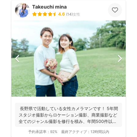
Takeuchi mina
4.6
(
14
)
女性
長野県で活動している女性カメラマンです！ 5年間
スタジオ撮影からロケーション撮影、商業撮影など
全てのジャンル撮影を修行を積み、年間500件以上
の撮影...
予約承諾率：
92%
最終アクティブ：
12時間以内