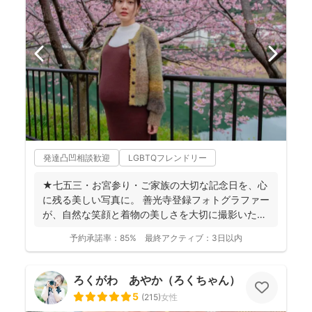
発達凸凹相談歓迎
LGBTQフレンドリー
★七五三・お宮参り・ご家族の大切な記念日を、心
に残る美しい写真に。 善光寺登録フォトグラファー
が、自然な笑顔と着物の美しさを大切に撮影いたし
ます。 ◉...
予約承諾率：
85%
最終アクティブ：
3日以内
ろくがわ あやか（ろくちゃん）
5
(
215
)
女性