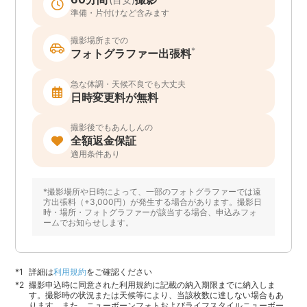
準備・片付けなど含みます
撮影場所までの
*
フォトグラファー出張料
急な体調・天候不良でも大丈夫
日時変更料が無料
撮影後でもあんしんの
全額返金保証
適用条件あり
*撮影場所や日時によって、一部のフォトグラファーでは遠
方出張料（+3,000円）が発生する場合があります。撮影日
時・場所・フォトグラファーが該当する場合、申込みフォ
ームでお知らせします。
詳細は
利用規約
をご確認ください
撮影申込時に同意された利用規約に記載の納入期限までに納入しま
す。撮影時の状況または天候等により、当該枚数に達しない場合もあ
ります。また、ニューボーンフォトおよびライフスタイルニューボー