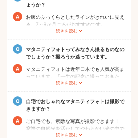
ょうか？
お腹のふっくらとしたラインがきれいに見え
る、7～9か月ごろがおすすめです。
続きを読む
赤ちゃんが出産予定日よりも早く誕生するこ
ともありますので、臨月までの撮影をご検討
いただければと思います。
マタニティフォトってみなさん撮るものなの
でしょうか？撮ろうか迷っています。
マタニティフォトは近年日本でも人気が高ま
っています。「一生の記念に撮っておきた
続きを読む
い」と考える方が増えているようです。
また、マタニティフォトを撮るべきか迷って
いらっしゃる方の多くに、「衣装がはずかし
自宅でおしゃれなマタニティフォトは撮影で
い」「素肌を見られたくない」と考える方も
きますか？
多いようです。
fotowaではご自宅への出張も可能ですの
ご自宅でも、素敵な写真が撮影できます！
で、ご夫婦らしい装いで自然体なマタニティ
窓際の自然光を活かしてやわらかい光の中で
続きを読む
フォトを撮影いただけます。
撮影するのが人気です。妊婦さんはお部屋の