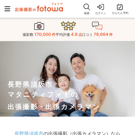
かんたん予約
検索
ログイン
170,000
4.9
78,664
撮影数
件
平均評価
点
口コミ
件
長野県須坂市
マタニティフォトの
出張撮影・出張カメラマン
長野県須坂市
の出張撮影（出張カメラマン）なら