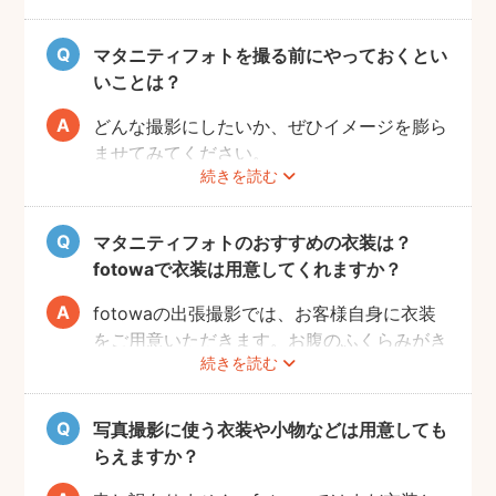
ご近所の公園でカジュアルに撮影したり、素
お片付けも大変かと思いますが、撮影したい
肌をみせる衣装ではご自宅で撮影するなど、
場所周辺だけお片付けいただく程度で大丈夫
マタニティフォトを撮る前にやっておくとい
撮影時間の範囲内でシーンを変えることも可
です。
いことは？
能です。
どんな撮影にしたいか、ぜひイメージを膨ら
ませてみてください。
続きを読む
Instagramやママ向けの雑誌などで、素敵な
撮影事例を見たり、サッシュベルト等の撮影
小物について情報収集するのも楽しいです
マタニティフォトのおすすめの衣装は？
よ。また、何より大事なのは被写体のママと
fotowaで衣装は用意してくれますか？
お腹の赤ちゃんの健康です。当日無理せず撮
影を行えるよう、日々健やかに過ごしていた
fotowaの出張撮影では、お客様自身に衣装
だければと思います。
をご用意いただきます。お腹のふくらみがき
続きを読む
れいに見える薄手のお洋服や、チューブトッ
プにスカート等で、素肌を写すスタイルも人
気です。どうぞお好きな衣装で撮影を楽しん
写真撮影に使う衣装や小物などは用意しても
でくださいね。
らえますか？