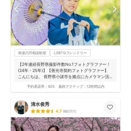
発達凸凹相談歓迎
LGBTQフレンドリー
【2年連続長野県撮影件数No.1フォトグラファー！
(24年・25年)】【善光寺契約フォトグラファー】
こんにちは。 長野県小諸市を拠点にカメラマン活
動...
予約承諾率：
92%
最終アクティブ：
12時間以内
清水俊秀
4.7
(
60
)
男性