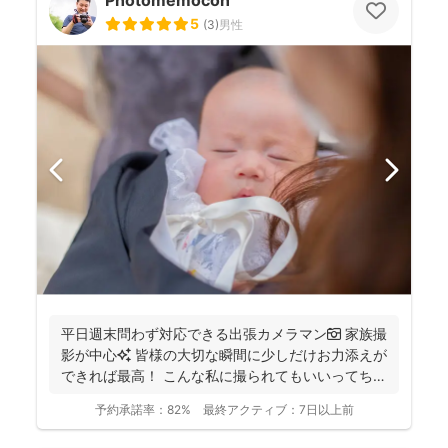
Photomemocon
5
(
3
)
男性
平日週末問わず対応できる出張カメラマン📷 家族撮
影が中心✨ 皆様の大切な瞬間に少しだけお力添えが
できれば最高！ こんな私に撮られてもいいってちら
っと...
予約承諾率：
82%
最終アクティブ：
7日以上前