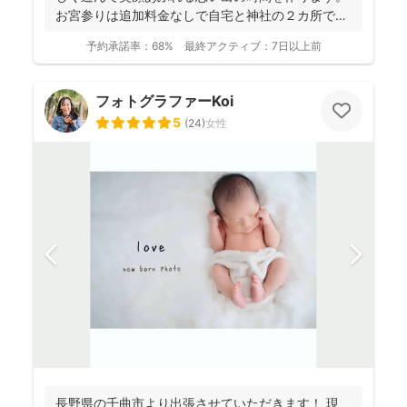
お宮参りは追加料金なしで自宅と神社の２カ所で撮
影で...
予約承諾率：
68%
最終アクティブ：
7日以上前
フォトグラファーKoi
5
(
24
)
女性
長野県の千曲市より出張させていただきます！ 現