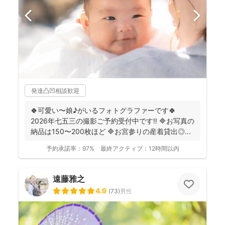
発達凸凹相談歓迎
🍀可愛い〜娘♪がいるフォトグラファーです🍀
2026年七五三の撮影ご予約受付中です‼️ 🔷お写真の
納品は150〜200枚ほど 🔷お宮参りの産着貸出◎...
予約承諾率：
97%
最終アクティブ：
12時間以内
遠藤雅之
4.9
(
73
)
男性