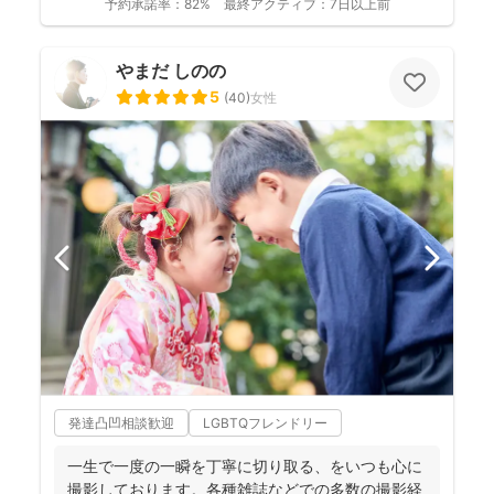
予約承諾率：
82%
最終アクティブ：
7日以上前
やまだ しのの
5
(
40
)
女性
発達凸凹相談歓迎
LGBTQフレンドリー
一生で一度の一瞬を丁寧に切り取る、をいつも心に
撮影しております。各種雑誌などでの多数の撮影経