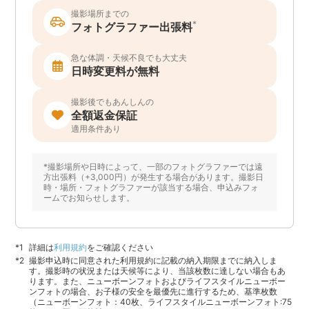
撮影場所までの
*
フォトグラファー出張料
急な体調・天候不良でも大丈夫
日時変更料が無料
撮影後でもあんしんの
全額返金保証
適用条件あり
*撮影場所や日時によって、一部のフォトグラファーでは遠
方出張料（+3,000円）が発生する場合があります。撮影日
時・場所・フォトグラファーが該当する場合、申込みフォ
ームでお知らせします。
詳細は
利用規約
をご確認ください
撮影申込時に同意された利用規約に記載の納入期限までに納入しま
す。撮影時の状況または天候等により、当該枚数に達しない場合もあ
ります。また、ニューボーンフォトおよびライフスタイルニューボー
ンフォトの場合、お子様の安全を最優先に進行するため、基準枚数
（ニューボーンフォト：40枚、ライフスタイルニューボーンフォト:75