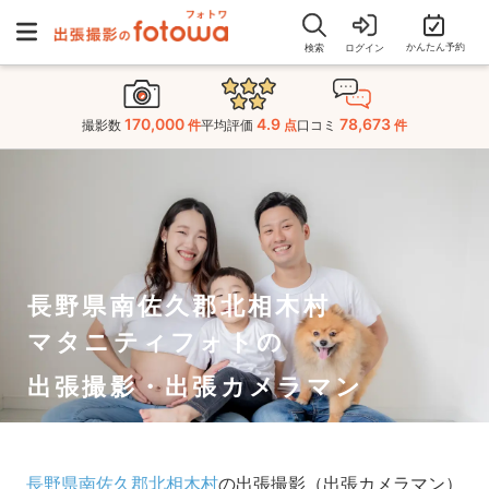
かんたん予約
検索
ログイン
170,000
4.9
78,673
撮影数
件
平均評価
点
口コミ
件
長野県南佐久郡北相木村
マタニティフォトの
出張撮影・出張カメラマン
長野県南佐久郡北相木村
の出張撮影（出張カメラマン）