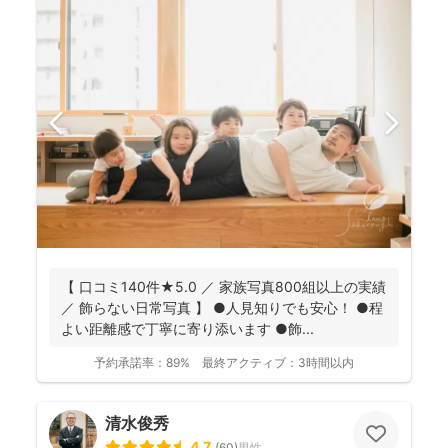
【 口コミ140件★5.0 ／ 家族写真800組以上の実績
／ 飾らない日常写真 】 ●人見知りでも安心！ ●程
よい距離感で丁寧に寄り添います ●飾...
予約承諾率：
89%
最終アクティブ：
3時間以内
清水俊秀
4.7
(
60
)
男性