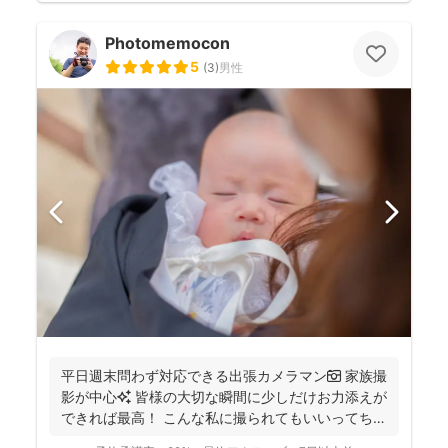
Photomemocon
5
(
3
)
男性
平日週末問わず対応できる出張カメラマン📷 家族撮
影が中心✨ 皆様の大切な瞬間に少しだけお力添えが
できれば最高！ こんな私に撮られてもいいってちら
っと...