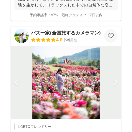
験を生かして、リラックスした中での自然体な姿の
お写真を、ベスト...
予約承諾率：
97%
最終アクティブ：
7日以内
パズ一家(全国旅するカメラマン)
4.9
(
58
)
男性
LGBTQフレンドリー