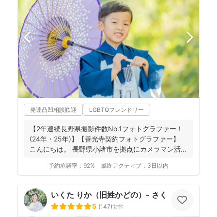
発達凸凹相談歓迎
LGBTQフレンドリー
【2年連続長野県撮影件数No.1フォトグラファー！
(24年・25年)】【善光寺契約フォトグラファー】
こんにちは。 長野県小諸市を拠点にカメラマン活
動...
予約承諾率：
92%
最終アクティブ：
3日以内
いくた りか（旧姓かどの）- さくらふ写真 -
5
(
147
)
女性