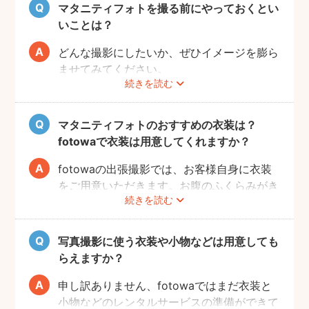
肌をみせる衣装ではご自宅で撮影するなど、
場所周辺だけお片付けいただく程度で大丈夫
マタニティフォトを撮る前にやっておくとい
撮影時間の範囲内でシーンを変えることも可
です。
いことは？
能です。
どんな撮影にしたいか、ぜひイメージを膨ら
ませてみてください。
続きを読む
Instagramやママ向けの雑誌などで、素敵な
撮影事例を見たり、サッシュベルト等の撮影
小物について情報収集するのも楽しいです
マタニティフォトのおすすめの衣装は？
よ。また、何より大事なのは被写体のママと
fotowaで衣装は用意してくれますか？
お腹の赤ちゃんの健康です。当日無理せず撮
影を行えるよう、日々健やかに過ごしていた
fotowaの出張撮影では、お客様自身に衣装
だければと思います。
をご用意いただきます。お腹のふくらみがき
続きを読む
れいに見える薄手のお洋服や、チューブトッ
プにスカート等で、素肌を写すスタイルも人
気です。どうぞお好きな衣装で撮影を楽しん
写真撮影に使う衣装や小物などは用意しても
でくださいね。
らえますか？
申し訳ありません、fotowaではまだ衣装と
小物などのレンタルサービスの準備ができて