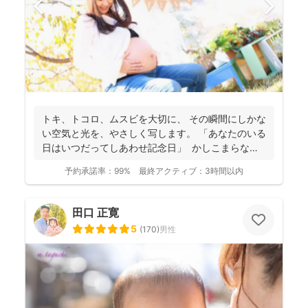
トキ、トコロ、ムスビを大切に、 その瞬間にしかな
い空気と光を、やさしく写します。 「あなたのいる
日はいつだってしあわせ記念日」 かしこまらなく
て...
予約承諾率：
99%
最終アクティブ：
3時間以内
田口 正寛
5
(
170
)
男性