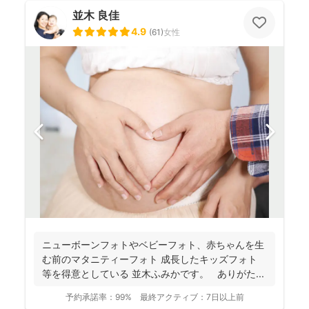
並木 良佳
4.9
(
61
)
女性
ニューボーンフォトやベビーフォト、赤ちゃんを生
む前のマタニティーフォト 成長したキッズフォト
等を得意としている 並木ふみかです。 ありがた...
予約承諾率：
99%
最終アクティブ：
7日以上前