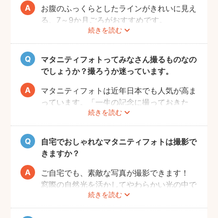
お腹のふっくらとしたラインがきれいに見え
る、7～9か月ごろがおすすめです。
続きを読む
赤ちゃんが出産予定日よりも早く誕生するこ
ともありますので、臨月までの撮影をご検討
いただければと思います。
マタニティフォトってみなさん撮るものなの
でしょうか？撮ろうか迷っています。
マタニティフォトは近年日本でも人気が高ま
っています。「一生の記念に撮っておきた
続きを読む
い」と考える方が増えているようです。
また、マタニティフォトを撮るべきか迷って
いらっしゃる方の多くに、「衣装がはずかし
自宅でおしゃれなマタニティフォトは撮影で
い」「素肌を見られたくない」と考える方も
きますか？
多いようです。
fotowaではご自宅への出張も可能ですの
ご自宅でも、素敵な写真が撮影できます！
で、ご夫婦らしい装いで自然体なマタニティ
窓際の自然光を活かしてやわらかい光の中で
続きを読む
フォトを撮影いただけます。
撮影するのが人気です。妊婦さんはお部屋の
ご近所の公園でカジュアルに撮影したり、素
お片付けも大変かと思いますが、撮影したい