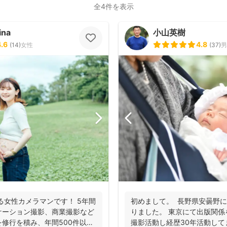
全4件を表示
ina
小山英樹
4.6
4.8
(
14
)
女性
(
37
)
男
女性カメラマンです！ 5年間
初めまして。 長野県安曇野
ケーション撮影、商業撮影など
りました。 東京にて出版関
修行を積み、年間500件以上
撮影活動し経歴30年活動してま