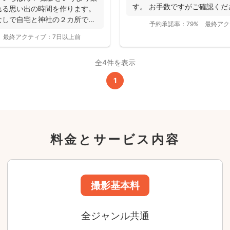
す。 お手数ですがご確認くだ
24,200
れる思い出の時間を作ります。
平日
円
見知...
なしで自宅と神社の２カ所で撮
(税込)
予約承諾率：
79%
最終アク
29,700
円
土日祝
最終アクティブ：
7日以上前
(税込)
全4件を表示
この基本料に
心・うれしいをまるっと込めました
1
たっぷりもらえる
写真データ75枚~
ニューボーンフォトは40枚以上
料金とサービス内容
60分間
撮影
(目安)
準備・片付けなど含みます
撮影場所までの
*
フォトグラファー出張料
急な体調・天候不良でも大丈夫
日時変更料が無料