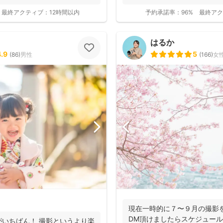
最終アクティブ：
12時間以内
予約承諾率：
96%
最終アク
はるか
4.9
5
(
86
)
男性
(
166
)
女
撮影基本料
現在一時的に７〜９月の撮影
全ジャンル共通
DM頂けましたらスケジュー
いちばん！ 撮影というより楽