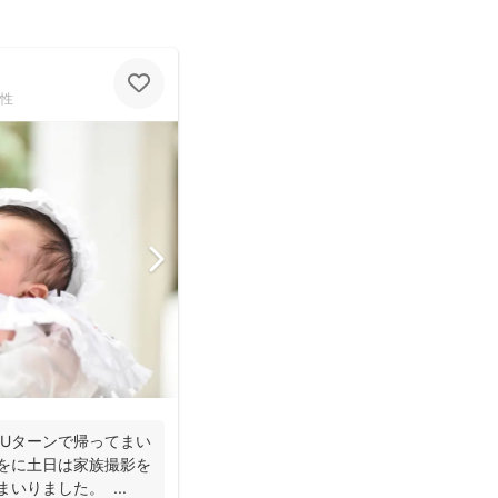
性
にUターンで帰ってまい
係をに土日は家族撮影を
いりました。 ...