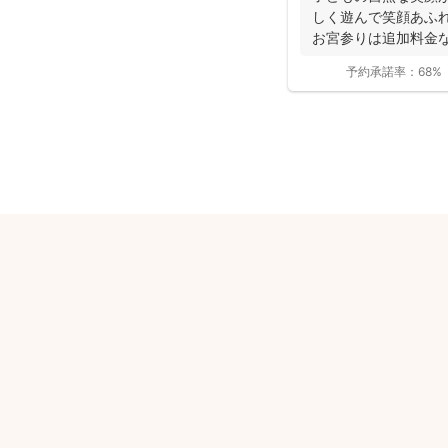
しく遊んで笑顔あふ
お宮参りは追加料金
影で...
予約承諾率：
68%
安