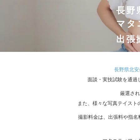
長野
マタ
出張
長野県北安
面談・実技試験を通過
厳選され
また、様々な写真テイスト
撮影料金は、出張料や指名