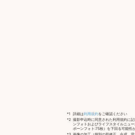
詳細は
利用規約
をご確認ください
撮影申込時に同意された利用規約に記
ンフォトおよびライフスタイルニュー
ボーンフォト:75枚）を下回る可能性
画像の加工（個別の肌修正、合成、背