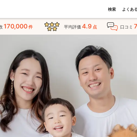
検索
よくあ
170,000
4.9
数
件
平均評価
点
口コミ