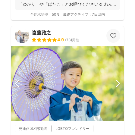
「ゆかり」や「ばたこ」とお呼びください☺︎ わんぱ
く...
予約承諾率：
50%
最終アクティブ：
7日以内
遠藤雅之
4.9
(
73
)
男性
発達凸凹相談歓迎
LGBTQフレンドリー