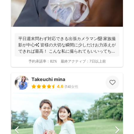
平日週末問わず対応できる出張カメラマン📷 家族撮
影が中心✨ 皆様の大切な瞬間に少しだけお力添えが
できれば最高！ こんな私に撮られてもいいってちら
っと...
予約承諾率：
82%
最終アクティブ：
7日以上前
Takeuchi mina
4.6
(
14
)
女性