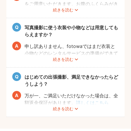
だければと思います。
をご用意いただきます。お腹のふくらみがき
続きを読む
れいに見える薄手のお洋服や、チューブトッ
プにスカート等で、素肌を写すスタイルも人
気です。どうぞお好きな衣装で撮影を楽しん
写真撮影に使う衣装や小物などは用意しても
でくださいね。
らえますか？
申し訳ありません、fotowaではまだ衣装と
小物などのレンタルサービスの準備ができて
続きを読む
おりませんので、お客様ご自身にご用意をお
願いしております。
はじめての出張撮影、満足できなかったらど
うしよう？
万が一、ご満足いただけなかった場合は、全
額返金保証があります。
詳しくはこちら
続きを読む