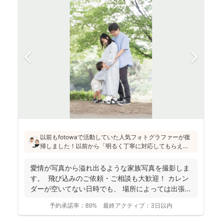
以前もfotowaで活動していた人気フォトグラファーが復
帰しました！以前から「明るく丁寧に対応してもらえ
た」「納品が早い」「赤ちゃんへの対応が優しく安心」
と好評です♪特にニューボーンフォトは様々な研修を受講
愛情が写真から溢れ出るような家族写真を撮影しま
し、クオリティ高いお写真をお届けされています(^^)
す。 飛び込みのご依頼・ご相談も大歓迎！ カレン
ダーが空いてない日時でも、 場所によっては出張で
き...
予約承諾率：
89%
最終アクティブ：
3日以内