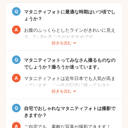
マタニティフォトに最適な時期はいつ頃でし
ょうか？
お腹のふっくらとしたラインがきれいに見え
る、7～9か月ごろがおすすめです。
続きを読む
赤ちゃんが出産予定日よりも早く誕生するこ
ともありますので、臨月までの撮影をご検討
いただければと思います。
マタニティフォトってみなさん撮るものなの
でしょうか？撮ろうか迷っています。
マタニティフォトは近年日本でも人気が高ま
っています。「一生の記念に撮っておきた
続きを読む
い」と考える方が増えているようです。
また、マタニティフォトを撮るべきか迷って
いらっしゃる方の多くに、「衣装がはずかし
自宅でおしゃれなマタニティフォトは撮影で
い」「素肌を見られたくない」と考える方も
きますか？
多いようです。
fotowaではご自宅への出張も可能ですの
ご自宅でも、素敵な写真が撮影できます！