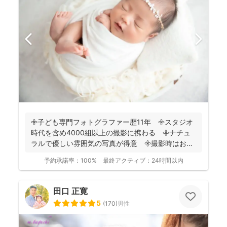
𖧷子ども専門フォトグラファー歴11年 𖧷スタジオ
時代を含め4000組以上の撮影に携わる 𖧷ナチュ
ラルで優しい雰囲気の写真が得意 𖧷撮影時はお手
持ちのスマホ...
予約承諾率：
100%
最終アクティブ：
24時間以内
田口 正寛
5
(
170
)
男性