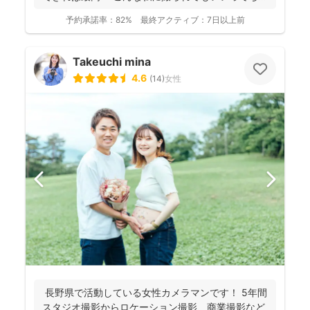
っと...
予約承諾率：
82%
最終アクティブ：
7日以上前
Takeuchi mina
4.6
(
14
)
女性
長野県で活動している女性カメラマンです！ 5年間
スタジオ撮影からロケーション撮影、商業撮影など