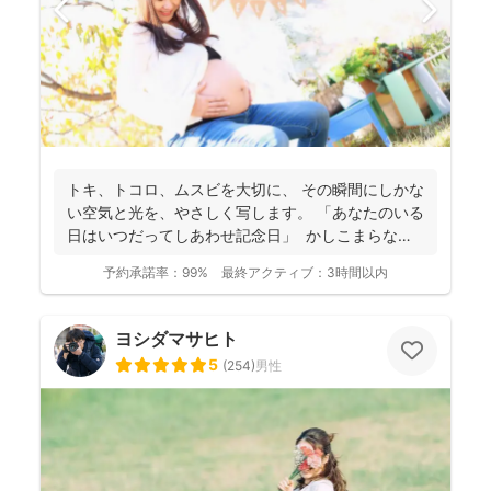
トキ、トコロ、ムスビを大切に、 その瞬間にしかな
い空気と光を、やさしく写します。 「あなたのいる
日はいつだってしあわせ記念日」 かしこまらなく
て...
予約承諾率：
99%
最終アクティブ：
3時間以内
ヨシダマサヒト
5
(
254
)
男性