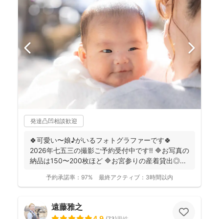
発達凸凹相談歓迎
🍀可愛い〜娘♪がいるフォトグラファーです🍀
2026年七五三の撮影ご予約受付中です‼️ 🔷お写真の
納品は150〜200枚ほど 🔷お宮参りの産着貸出◎...
予約承諾率：
97%
最終アクティブ：
3時間以内
遠藤雅之
4.9
(
73
)
男性