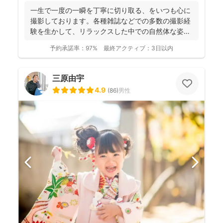
一生で一度の一瞬を丁寧に切り取る、をいつも心に
撮影しております。各種雑誌などでの多数の撮影経
験を生かして、リラックスした中での自然体な姿の
お写真を、ベスト...
予約承諾率：
97%
最終アクティブ：
3日以内
三原由宇
4.9
(
86
)
男性