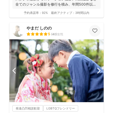
全てのジャンル撮影を修行を積み、年間500件以上
の撮影...
予約承諾率：
92%
最終アクティブ：
3時間以内
やまだ しのの
5
(
40
)
女性
発達凸凹相談歓迎
LGBTQフレンドリー