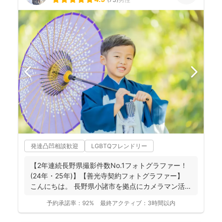
発達凸凹相談歓迎
LGBTQフレンドリー
【2年連続長野県撮影件数No.1フォトグラファー！
(24年・25年)】【善光寺契約フォトグラファー】
こんにちは。 長野県小諸市を拠点にカメラマン活
動...
予約承諾率：
92%
最終アクティブ：
3時間以内