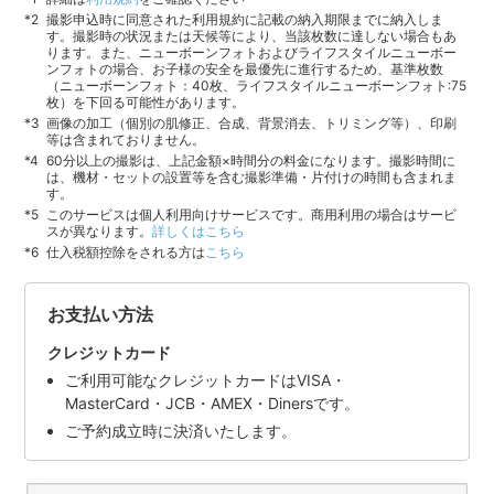
撮影申込時に同意された利用規約に記載の納入期限までに納入しま
す。撮影時の状況または天候等により、当該枚数に達しない場合もあ
ります。また、ニューボーンフォトおよびライフスタイルニューボー
ンフォトの場合、お子様の安全を最優先に進行するため、基準枚数
（ニューボーンフォト：40枚、ライフスタイルニューボーンフォト:75
枚）を下回る可能性があります。
画像の加工（個別の肌修正、合成、背景消去、トリミング等）、印刷
等は含まれておりません。
60分以上の撮影は、上記金額×時間分の料金になります。撮影時間に
は、機材・セットの設置等を含む撮影準備・片付けの時間も含まれま
す。
このサービスは個人利用向けサービスです。商用利用の場合はサービ
スが異なります。
詳しくはこちら
仕入税額控除をされる方は
こちら
お支払い方法
クレジットカード
ご利用可能なクレジットカードはVISA・
MasterCard・JCB・AMEX・Dinersです。
ご予約成立時に決済いたします。