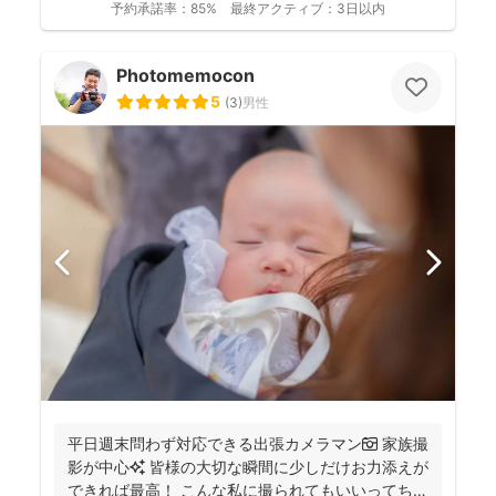
予約承諾率：
85%
最終アクティブ：
3日以内
Photomemocon
5
(
3
)
男性
平日週末問わず対応できる出張カメラマン📷 家族撮
影が中心✨ 皆様の大切な瞬間に少しだけお力添えが
できれば最高！ こんな私に撮られてもいいってちら