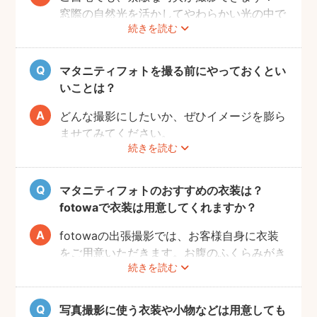
で、ご夫婦らしい装いで自然体なマタニティ
窓際の自然光を活かしてやわらかい光の中で
続きを読む
フォトを撮影いただけます。
撮影するのが人気です。妊婦さんはお部屋の
ご近所の公園でカジュアルに撮影したり、素
お片付けも大変かと思いますが、撮影したい
肌をみせる衣装ではご自宅で撮影するなど、
場所周辺だけお片付けいただく程度で大丈夫
マタニティフォトを撮る前にやっておくとい
撮影時間の範囲内でシーンを変えることも可
です。
いことは？
能です。
どんな撮影にしたいか、ぜひイメージを膨ら
ませてみてください。
続きを読む
Instagramやママ向けの雑誌などで、素敵な
撮影事例を見たり、サッシュベルト等の撮影
小物について情報収集するのも楽しいです
マタニティフォトのおすすめの衣装は？
よ。また、何より大事なのは被写体のママと
fotowaで衣装は用意してくれますか？
お腹の赤ちゃんの健康です。当日無理せず撮
影を行えるよう、日々健やかに過ごしていた
fotowaの出張撮影では、お客様自身に衣装
だければと思います。
をご用意いただきます。お腹のふくらみがき
続きを読む
れいに見える薄手のお洋服や、チューブトッ
プにスカート等で、素肌を写すスタイルも人
気です。どうぞお好きな衣装で撮影を楽しん
写真撮影に使う衣装や小物などは用意しても