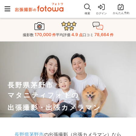
かんたん予約
検索
ログイン
170,000
4.9
78,664
撮影数
件
平均評価
点
口コミ
件
長野県茅野市
マタニティフォトの
出張撮影・出張カメラマン
長野県茅野市
の出張撮影（出張カメラマン）なら