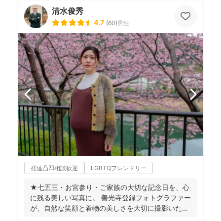
清水俊秀
4.7
(
60
)
男性
発達凸凹相談歓迎
LGBTQフレンドリー
★七五三・お宮参り・ご家族の大切な記念日を、心
に残る美しい写真に。 善光寺登録フォトグラファー
が、自然な笑顔と着物の美しさを大切に撮影いたし
ます。 ◉...