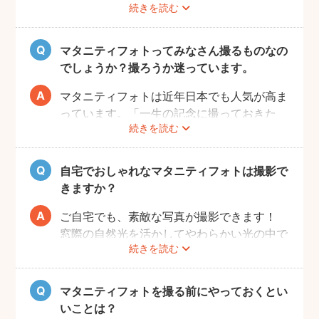
続きを読む
赤ちゃんが出産予定日よりも早く誕生するこ
ともありますので、臨月までの撮影をご検討
いただければと思います。
マタニティフォトってみなさん撮るものなの
でしょうか？撮ろうか迷っています。
マタニティフォトは近年日本でも人気が高ま
っています。「一生の記念に撮っておきた
続きを読む
い」と考える方が増えているようです。
また、マタニティフォトを撮るべきか迷って
いらっしゃる方の多くに、「衣装がはずかし
自宅でおしゃれなマタニティフォトは撮影で
い」「素肌を見られたくない」と考える方も
きますか？
多いようです。
fotowaではご自宅への出張も可能ですの
ご自宅でも、素敵な写真が撮影できます！
で、ご夫婦らしい装いで自然体なマタニティ
窓際の自然光を活かしてやわらかい光の中で
続きを読む
フォトを撮影いただけます。
撮影するのが人気です。妊婦さんはお部屋の
ご近所の公園でカジュアルに撮影したり、素
お片付けも大変かと思いますが、撮影したい
肌をみせる衣装ではご自宅で撮影するなど、
場所周辺だけお片付けいただく程度で大丈夫
マタニティフォトを撮る前にやっておくとい
撮影時間の範囲内でシーンを変えることも可
です。
いことは？
能です。