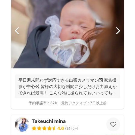
平日週末問わず対応できる出張カメラマン📷 家族撮
影が中心✨ 皆様の大切な瞬間に少しだけお力添えが
できれば最高！ こんな私に撮られてもいいってちら
っと...
予約承諾率：
82%
最終アクティブ：
7日以上前
Takeuchi mina
4.6
(
14
)
女性