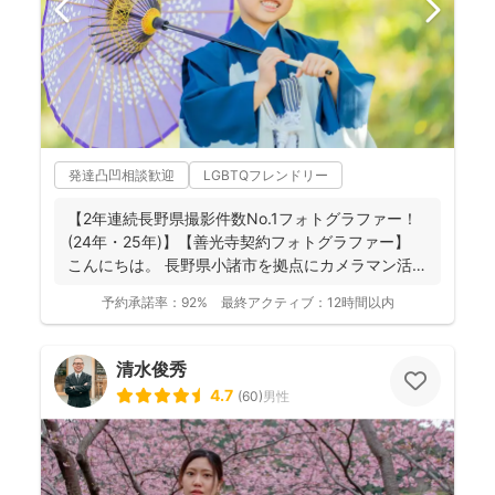
発達凸凹相談歓迎
LGBTQフレンドリー
【2年連続長野県撮影件数No.1フォトグラファー！
(24年・25年)】【善光寺契約フォトグラファー】
こんにちは。 長野県小諸市を拠点にカメラマン活
動...
予約承諾率：
92%
最終アクティブ：
12時間以内
清水俊秀
4.7
(
60
)
男性