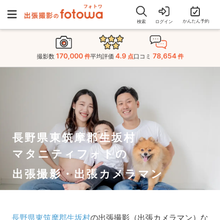
かんたん予約
検索
ログイン
170,000
4.9
78,654
撮影数
件
平均評価
点
口コミ
件
長野県東筑摩郡生坂村
マタニティフォトの
出張撮影・出張カメラマン
長野県東筑摩郡生坂村
の出張撮影（出張カメラマン）な