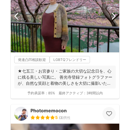
発達凸凹相談歓迎
LGBTQフレンドリー
★七五三・お宮参り・ご家族の大切な記念日を、心
に残る美しい写真に。 善光寺登録フォトグラファー
が、自然な笑顔と着物の美しさを大切に撮影いたし
ます。 ◉...
予約承諾率：
85%
最終アクティブ：
3時間以内
Photomemocon
5
(
3
)
男性