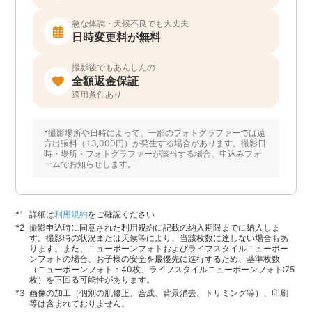
急な体調・天候不良でも大丈夫
日時変更料が無料
撮影後でもあんしんの
全額返金保証
適用条件あり
*撮影場所や日時によって、一部のフォトグラファーでは遠
方出張料（+3,000円）が発生する場合があります。撮影日
時・場所・フォトグラファーが該当する場合、申込みフォ
ームでお知らせします。
詳細は
利用規約
をご確認ください
撮影申込時に同意された利用規約に記載の納入期限までに納入しま
す。撮影時の状況または天候等により、当該枚数に達しない場合もあ
ります。また、ニューボーンフォトおよびライフスタイルニューボー
ンフォトの場合、お子様の安全を最優先に進行するため、基準枚数
（ニューボーンフォト：40枚、ライフスタイルニューボーンフォト:75
枚）を下回る可能性があります。
画像の加工（個別の肌修正、合成、背景消去、トリミング等）、印刷
等は含まれておりません。