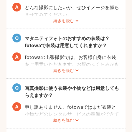
どんな撮影にしたいか、ぜひイメージを膨ら
ませてみてください。
続きを読む
Instagramやママ向けの雑誌などで、素敵な
撮影事例を見たり、サッシュベルト等の撮影
小物について情報収集するのも楽しいです
マタニティフォトのおすすめの衣装は？
よ。また、何より大事なのは被写体のママと
fotowaで衣装は用意してくれますか？
お腹の赤ちゃんの健康です。当日無理せず撮
影を行えるよう、日々健やかに過ごしていた
fotowaの出張撮影では、お客様自身に衣装
だければと思います。
をご用意いただきます。お腹のふくらみがき
続きを読む
れいに見える薄手のお洋服や、チューブトッ
プにスカート等で、素肌を写すスタイルも人
気です。どうぞお好きな衣装で撮影を楽しん
写真撮影に使う衣装や小物などは用意しても
でくださいね。
らえますか？
申し訳ありません、fotowaではまだ衣装と
小物などのレンタルサービスの準備ができて
続きを読む
おりませんので、お客様ご自身にご用意をお
願いしております。