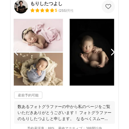
もりしたつよし
5
(
255
)
男性
産前予約可能
数あるフォトグラファーの中から私のページをご覧
いただきありがとうございます！ フォトグラファー
のもりしたつよしと申します。 なるべくスムーズ
に撮影...
予約承諾率：
88%
最終アクティブ：
3時間以内