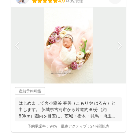
4.9
(
409
)
女性
産前予約可能
はじめまして☆小森谷 春美（こもりや はるみ）と
申します。 茨城県古河市から片道約90分（約
80km）圏内を目安に、茨城・栃木・群馬・埼玉
（一部）など北...
予約承諾率：
94%
最終アクティブ：
24時間以内