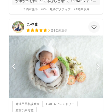
が誰かのお役に立てるならと思い、fotowaフォトグ
ラファ...
予約承諾率：
97%
最終アクティブ：
24時間以内
こやま
5
(
386
)
未選択
発達凸凹相談歓迎
LGBTQフレンドリー
産前予約可能