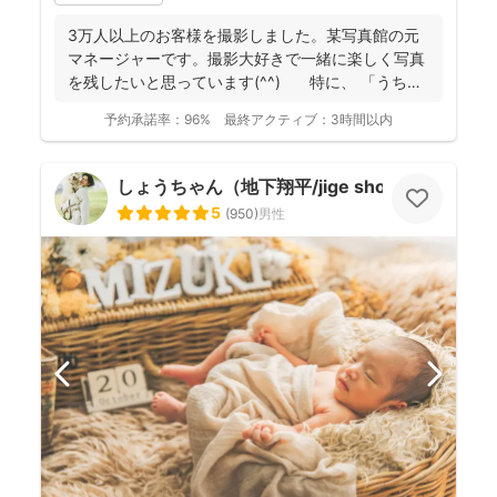
3万人以上のお客様を撮影しました。某写真館の元
マネージャーです。撮影大好きで一緒に楽しく写真
を残したいと思っています(^^) 特に、 「うち
の...
予約承諾率：
96%
最終アクティブ：
3時間以内
しょうちゃん（地下翔平/jige shohe）
5
(
950
)
男性