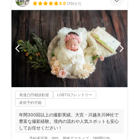
4.9
(
70
)
女性
発達凸凹相談歓迎
LGBTQフレンドリー
産前予約可能
年間300回以上の撮影実績。大宮・川越氷川神社で
豊富な撮影経験。境内の流れや人気スポットも安心
してお任せください！
予約承諾率：
99%
最終アクティブ：
3時間以内