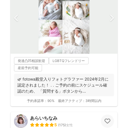
発達凸凹相談歓迎
LGBTQフレンドリー
産前予約可能
🌿 fotowa殿堂入りフォトグラファー 2024年2月に
認定されました！ . . ご予約の前にスケジュール確
認のため、 「質問する」ボタンから...
予約承諾率：
90%
最終アクティブ：
3時間以内
あらいちなみ
5
(
175
)
女性