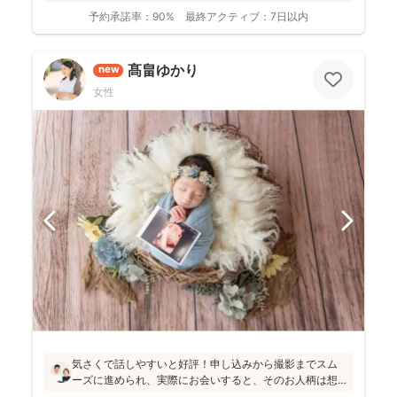
予約承諾率：
90%
最終アクティブ：
7日以内
髙畠ゆかり
new
女性
気さくで話しやすいと好評！申し込みから撮影までスム
ーズに進められ、実際にお会いすると、そのお人柄は想
像通り！というお声もたくさんとのこと(^^)ニューボーン