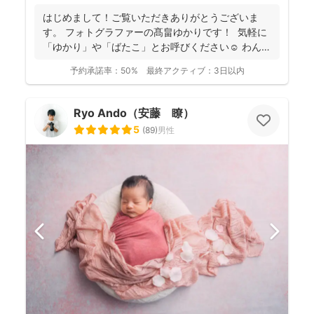
フォトの研修をしっかり受講され、ウェディング業界経
はじめまして！ご覧いただきありがとうございま
験もあり、赤ちゃんから大人まで安心してお写りいただ
す。 フォトグラファーの髙畠ゆかりです！ 気軽に
けます♪
「ゆかり」や「ばたこ」とお呼びください☺︎ わんぱ
く...
予約承諾率：
50%
最終アクティブ：
3日以内
Ryo Ando（安藤 瞭）
5
(
89
)
男性