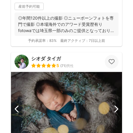
産前予約可能
◎年間120件以上の撮影 ◎ニューボーンフォトを専
門で撮影 ◎本場海外でのアワード受賞歴有り
fotowaでは埼玉県一部のみのご提供となっておりま
す...
予約承諾率：
83%
最終アクティブ：
7日以上前
シオダ タイガ
5
(
71
)
男性