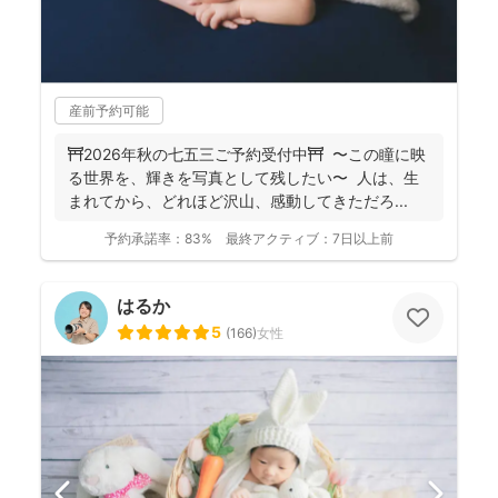
産前予約可能
⛩️2026年秋の七五三ご予約受付中⛩️ 〜この瞳に映
る世界を、輝きを写真として残したい〜 人は、生
まれてから、どれほど沢山、感動してきただろ...
予約承諾率：
83%
最終アクティブ：
7日以上前
はるか
5
(
166
)
女性