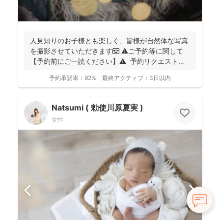
人見知りのお子様とも楽しく、皆様が自然体な写真
を撮影させていただきます📷 ⚠️ご予約等に関して
【予約前にご一読ください】⚠️ 予約リクエストの
前に...
予約承諾率：
92%
最終アクティブ：
3日以内
Natsumi ( 勅使川原夏実 )
女性