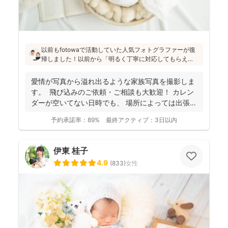
以前もfotowaで活動していた人気フォトグラファーが復
帰しました！以前から「明るく丁寧に対応してもらえ
た」「納品が早い」「赤ちゃんへの対応が優しく安心」
と好評です♪特にニューボーンフォトは様々な研修を受講
愛情が写真から溢れ出るような家族写真を撮影しま
し、クオリティ高いお写真をお届けされています(^^)
す。 飛び込みのご依頼・ご相談も大歓迎！ カレン
ダーが空いてない日時でも、 場所によっては出張で
き...
予約承諾率：
89%
最終アクティブ：
3日以内
伊東 桂子
4.9
(
833
)
女性