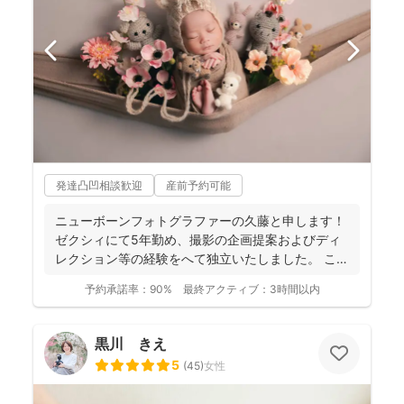
発達凸凹相談歓迎
産前予約可能
ニューボーンフォトグラファーの久藤と申します！
ゼクシィにて5年勤め、撮影の企画提案およびディ
レクション等の経験をへて独立いたしました。 これ
までに1...
予約承諾率：
90%
最終アクティブ：
3時間以内
黒川 きえ
5
(
45
)
女性