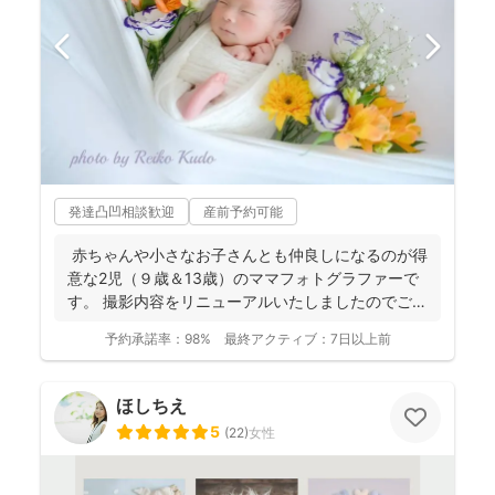
発達凸凹相談歓迎
産前予約可能
赤ちゃんや小さなお子さんとも仲良しになるのが得
意な2児（９歳＆13歳）のママフォトグラファーで
す。 撮影内容をリニューアルいたしましたのでご案
内させ...
予約承諾率：
98%
最終アクティブ：
7日以上前
ほしちえ
5
(
22
)
女性