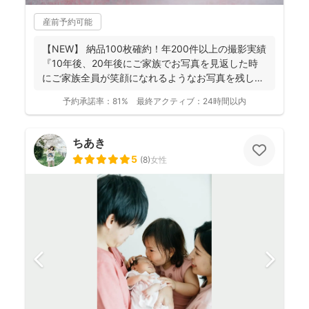
産前予約可能
【NEW】 納品100枚確約！年200件以上の撮影実績
『10年後、20年後にご家族でお写真を見返した時
にご家族全員が笑顔になれるようなお写真を残し
ま...
予約承諾率：
81%
最終アクティブ：
24時間以内
ちあき
5
(
8
)
女性