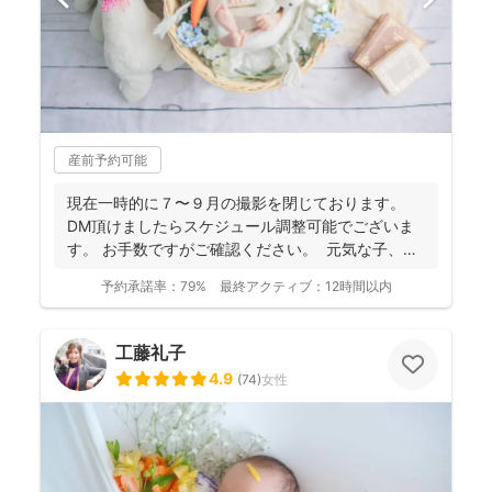
産前予約可能
現在一時的に７〜９月の撮影を閉じております。
DM頂けましたらスケジュール調整可能でございま
す。 お手数ですがご確認ください。 元気な子、人
見知...
予約承諾率：
79%
最終アクティブ：
12時間以内
工藤礼子
4.9
(
74
)
女性