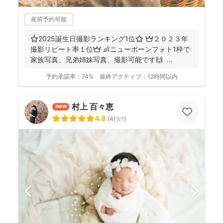
産前予約可能
⭐️2025誕生日撮影ランキング1位⭐️ 👑２０２３年
撮影リピート率１位👑 👶ニューボーンフォト1枠で
家族写真、兄弟姉妹写真、撮影可能です🙌 ...
予約承諾率：
74%
最終アクティブ：
12時間以内
村上 百々恵
new
4.8
(
4
)
女性