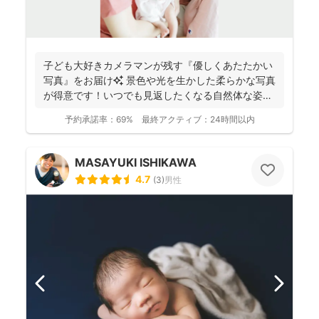
子ども大好きカメラマンが残す『優しくあたたかい
写真』をお届け✨ 景色や光を生かした柔らかな写真
が得意です！いつでも見返したくなる自然体な姿を
残しておりま...
予約承諾率：
69%
最終アクティブ：
24時間以内
MASAYUKI ISHIKAWA
4.7
(
3
)
男性