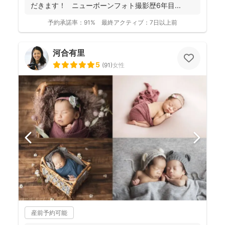
だきます！ ニューボーンフォト撮影歴6年目...
予約承諾率：
91%
最終アクティブ：
7日以上前
河合有里
5
(
91
)
女性
産前予約可能