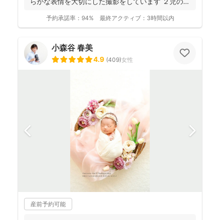
らかな表情を大切にした撮影をしています ２児の母
のニュ...
予約承諾率：
94%
最終アクティブ：
3時間以内
小森谷 春美
4.9
(
409
)
女性
産前予約可能