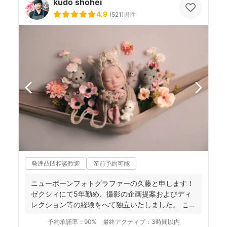
kudo shohei
4.9
(
521
)
男性
発達凸凹相談歓迎
産前予約可能
ニューボーンフォトグラファーの久藤と申します！
ゼクシィにて5年勤め、撮影の企画提案およびディ
レクション等の経験をへて独立いたしました。 これ
までに1...
予約承諾率：
90%
最終アクティブ：
3時間以内