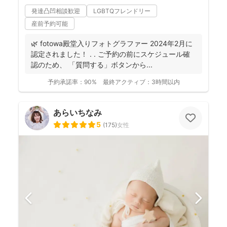
発達凸凹相談歓迎
LGBTQフレンドリー
産前予約可能
🌿 fotowa殿堂入りフォトグラファー 2024年2月に
認定されました！ . . ご予約の前にスケジュール確
認のため、 「質問する」ボタンから...
予約承諾率：
90%
最終アクティブ：
3時間以内
あらいちなみ
5
(
175
)
女性