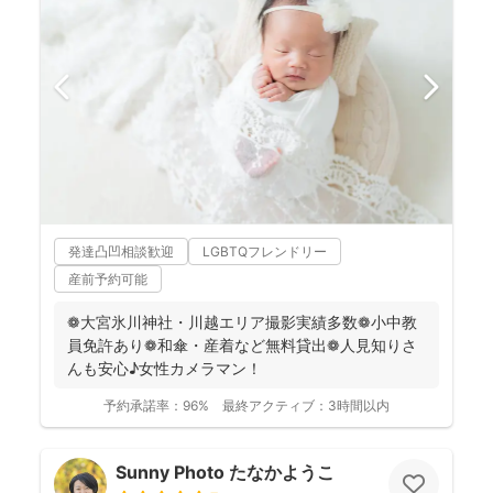
発達凸凹相談歓迎
LGBTQフレンドリー
産前予約可能
❁大宮氷川神社・川越エリア撮影実績多数❁小中教
員免許あり❁和傘・産着など無料貸出❁人見知りさ
んも安心♪女性カメラマン！
予約承諾率：
96%
最終アクティブ：
3時間以内
Sunny Photo たなかようこ