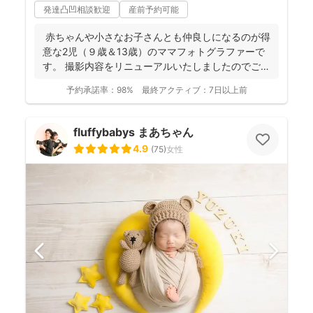
発達凸凹相談歓迎
産前予約可能
赤ちゃんや小さなお子さんとも仲良しになるのが得
意な2児（９歳＆13歳）のママフォトグラファーで
す。 撮影内容をリニューアルいたしましたのでご案
内させ...
予約承諾率：
98%
最終アクティブ：
7日以上前
fluffybabys まあちゃん
4.9
(
75
)
女性