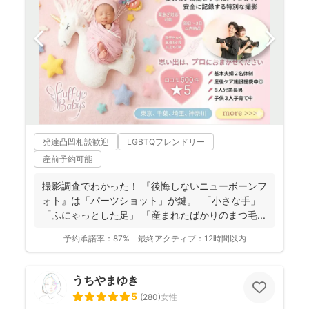
発達凸凹相談歓迎
LGBTQフレンドリー
産前予約可能
撮影調査でわかった！ 『後悔しないニューボーンフ
ォト』は「パーツショット」が鍵。 「小さな手」
「ふにゃっとした足」 「産まれたばかりのまつ毛...
予約承諾率：
87%
最終アクティブ：
12時間以内
うちやまゆき
5
(
280
)
女性