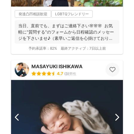
発達凸凹相談歓迎
LGBTQフレンドリー
当日、直前でも、まずはご連絡下さい🌸🌸🌸 お気
軽に"質問する"のフォームから日程確認のメッセー
ジを下さいませ♪（素早いご返信を心掛けておりま
す） ...
予約承諾率：
82%
最終アクティブ：
7日以上前
MASAYUKI ISHIKAWA
4.7
(
3
)
男性