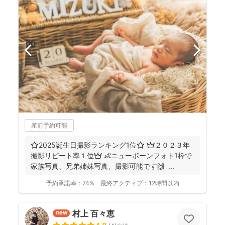
産前予約可能
⭐️2025誕生日撮影ランキング1位⭐️ 👑２０２３年
撮影リピート率１位👑 👶ニューボーンフォト1枠で
家族写真、兄弟姉妹写真、撮影可能です🙌 ...
予約承諾率：
74%
最終アクティブ：
12時間以内
村上 百々恵
new