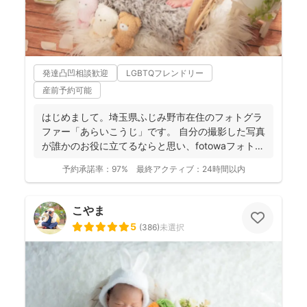
発達凸凹相談歓迎
LGBTQフレンドリー
産前予約可能
はじめまして。埼玉県ふじみ野市在住のフォトグラ
ファー「あらいこうじ」です。 自分の撮影した写真
が誰かのお役に立てるならと思い、fotowaフォトグ
ラファ...
予約承諾率：
97%
最終アクティブ：
24時間以内
こやま
5
(
386
)
未選択