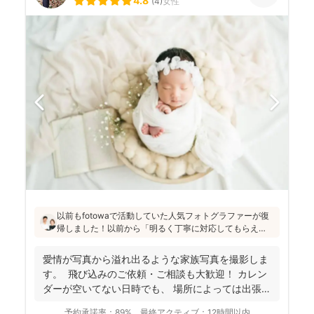
4.8
(
4
)
女性
以前もfotowaで活動していた人気フォトグラファーが復
帰しました！以前から「明るく丁寧に対応してもらえ
た」「納品が早い」「赤ちゃんへの対応が優しく安心」
と好評です♪特にニューボーンフォトは様々な研修を受講
愛情が写真から溢れ出るような家族写真を撮影しま
し、クオリティ高いお写真をお届けされています(^^)
す。 飛び込みのご依頼・ご相談も大歓迎！ カレン
ダーが空いてない日時でも、 場所によっては出張で
き...
予約承諾率：
89%
最終アクティブ：
12時間以内