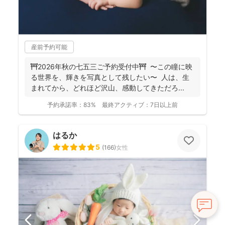
産前予約可能
⛩️2026年秋の七五三ご予約受付中⛩️ 〜この瞳に映
る世界を、輝きを写真として残したい〜 人は、生
まれてから、どれほど沢山、感動してきただろ...
予約承諾率：
83%
最終アクティブ：
7日以上前
はるか
5
(
166
)
女性