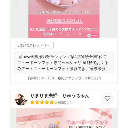
LGBTQフレンドリー
fotowa全国撮影数ランキング🥇4年連続全国1位🥇
ニューボーンフォト専門べべシェリ 🌸1枠でおくる
みアートニューボーンフォト撮影でき、家族撮影お
選...
予約承諾率：
78%
最終アクティブ：
3時間以内
りまりま夫婦 りゅうちゃん
5
(
699
)
男性