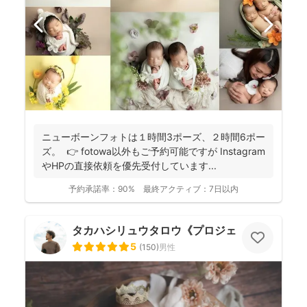
ニューボーンフォトは１時間3ポーズ、２時間6ポー
ズ。 👉 fotowa以外もご予約可能ですが Instagram
やHPの直接依頼を優先受付しています...
予約承諾率：
90%
最終アクティブ：
7日以内
タカハシリュウタロウ《プロジェクトD》
5
(
150
)
男性