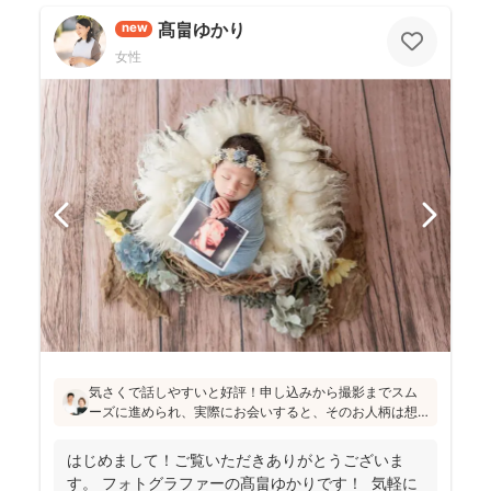
髙畠ゆかり
new
女性
気さくで話しやすいと好評！申し込みから撮影までスム
ーズに進められ、実際にお会いすると、そのお人柄は想
像通り！というお声もたくさんとのこと(^^)ニューボーン
フォトの研修をしっかり受講され、ウェディング業界経
はじめまして！ご覧いただきありがとうございま
験もあり、赤ちゃんから大人まで安心してお写りいただ
す。 フォトグラファーの髙畠ゆかりです！ 気軽に
けます♪