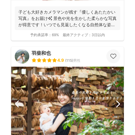
子ども大好きカメラマンが残す『優しくあたたかい
写真』をお届け✨ 景色や光を生かした柔らかな写真
が得意です！いつでも見返したくなる自然体な姿を
残しておりま...
予約承諾率：
69%
最終アクティブ：
3日以内
羽柴和也
4.9
(
115
)
男性