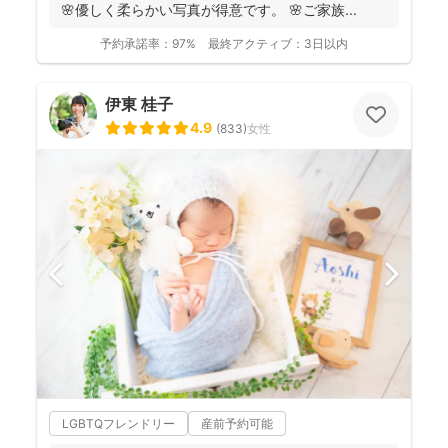
🌸優しく柔らかい写真が得意です。 🌸ご家族...
予約承諾率：
97%
最終アクティブ：
3日以内
伊東 桂子
4.9
(
833
)
女性
LGBTQフレンドリー
産前予約可能