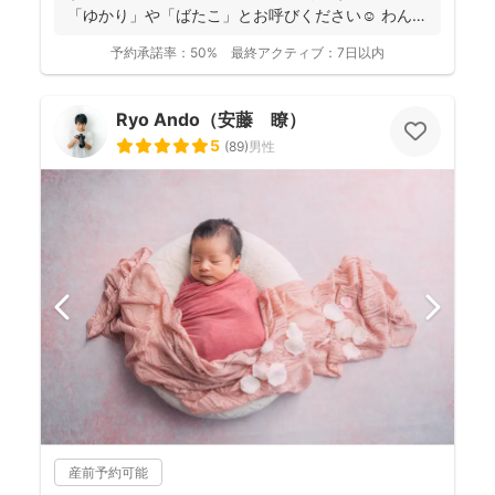
「ゆかり」や「ばたこ」とお呼びください☺︎ わんぱ
く...
予約承諾率：
50%
最終アクティブ：
7日以内
Ryo Ando（安藤 瞭）
5
(
89
)
男性
産前予約可能