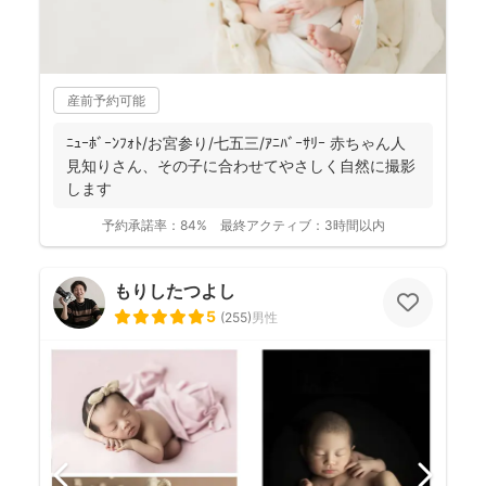
産前予約可能
ﾆｭｰﾎﾞｰﾝﾌｫﾄ/お宮参り/七五三/ｱﾆﾊﾞｰｻﾘｰ 赤ちゃん人
見知りさん、その子に合わせてやさしく自然に撮影
します
予約承諾率：
84%
最終アクティブ：
3時間以内
もりしたつよし
5
(
255
)
男性