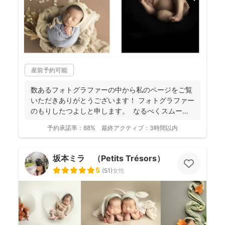
産前予約可能
数あるフォトグラファーの中から私のページをご覧
いただきありがとうございます！ フォトグラファー
のもりしたつよしと申します。 なるべくスムーズ
に撮影...
予約承諾率：
88%
最終アクティブ：
3時間以内
坂本ミラ （Petits Trésors）
5
(
51
)
女性