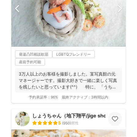
発達凸凹相談歓迎
LGBTQフレンドリー
産前予約可能
3万人以上のお客様を撮影しました。某写真館の元
マネージャーです。撮影大好きで一緒に楽しく写真
を残したいと思っています(^^) 特に、 「うち
の...
予約承諾率：
96%
最終アクティブ：
3時間以内
しょうちゃん（地下翔平/jige shohe）
5
(
950
)
男性