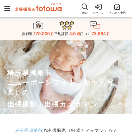
かんたん予約
検索
ログイン
170,000
4.9
78,664
撮影数
件
平均評価
点
口コミ
件
埼玉県鴻巣市
ニューボーンフォト（新生児写
真）の
出張撮影・出張カメラマン
埼玉県鴻巣市
の出張撮影（出張カメラマン）なら