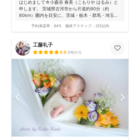
はじめまして☆小森谷 春美（こもりや はるみ）と
申します。 茨城県古河市から片道約90分（約
80km）圏内を目安に、茨城・栃木・群馬・埼玉
（一部）など北...
予約承諾率：
94%
最終アクティブ：
3日以内
工藤礼子
4.9
(
74
)
女性