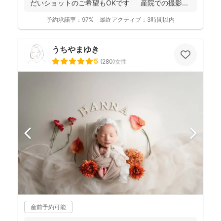
だいショットのご希望もOKです 産院での撮影...
予約承諾率：
97%
最終アクティブ：
3時間以内
うちやまゆき
5
(
280
)
女性
産前予約可能