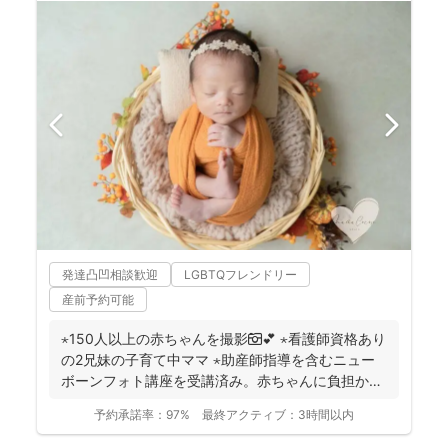
発達凸凹相談歓迎
LGBTQフレンドリー
産前予約可能
⋆150人以上の赤ちゃんを撮影📷💕 ⋆看護師資格あり
の2兄妹の子育て中ママ ⋆助産師指導を含むニュー
ボーンフォト講座を受講済み。赤ちゃんに負担かけ
ない...
予約承諾率：
97%
最終アクティブ：
3時間以内