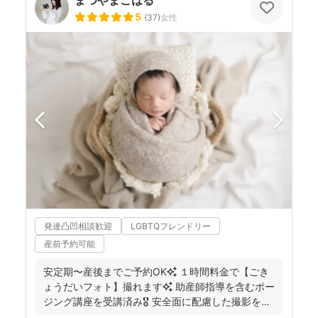
5
(
37
)
女性
発達凸凹相談歓迎
LGBTQフレンドリー
産前予約可能
安定期〜産後までご予約OK✨ １時間料金で【ごき
ょうだいフォト】撮れます✨ 助産師指導を含むポー
ジング講座を受講済み🎖️ 安全面に配慮した撮影を行
っ...