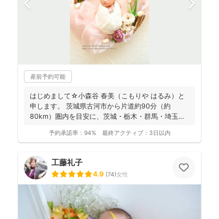
産前予約可能
はじめまして☆小森谷 春美（こもりや はるみ）と
申します。 茨城県古河市から片道約90分（約
80km）圏内を目安に、茨城・栃木・群馬・埼玉
（一部）など北...
予約承諾率：
94%
最終アクティブ：
3日以内
工藤礼子
4.9
(
74
)
女性