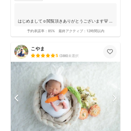
はじめまして☺️閲覧頂きありがとうございます🐻
千葉県八千代市を拠点に ニュ...
予約承諾率：
85%
最終アクティブ：
12時間以内
こやま
5
(
386
)
未選択