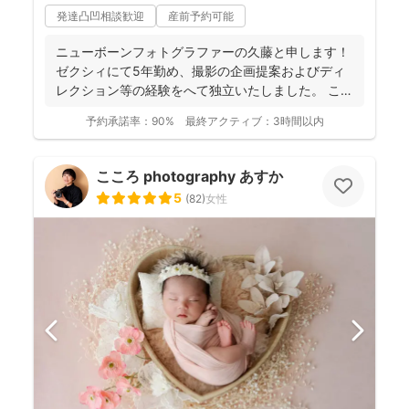
発達凸凹相談歓迎
産前予約可能
ニューボーンフォトグラファーの久藤と申します！
ゼクシィにて5年勤め、撮影の企画提案およびディ
レクション等の経験をへて独立いたしました。 これ
までに1...
予約承諾率：
90%
最終アクティブ：
3時間以内
こころ photography あすか
5
(
82
)
女性