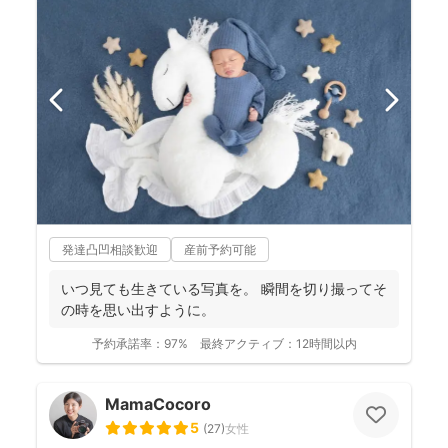
発達凸凹相談歓迎
産前予約可能
いつ見ても生きている写真を。 瞬間を切り撮ってそ
の時を思い出すように。
予約承諾率：
97%
最終アクティブ：
12時間以内
MamaCocoro
5
(
27
)
女性