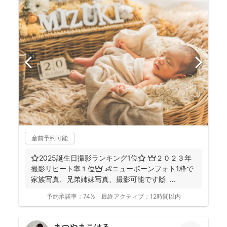
産前予約可能
⭐️2025誕生日撮影ランキング1位⭐️ 👑２０２３年
撮影リピート率１位👑 👶ニューボーンフォト1枠で
家族写真、兄弟姉妹写真、撮影可能です🙌 ...
予約承諾率：
74%
最終アクティブ：
12時間以内
まつやまこはる