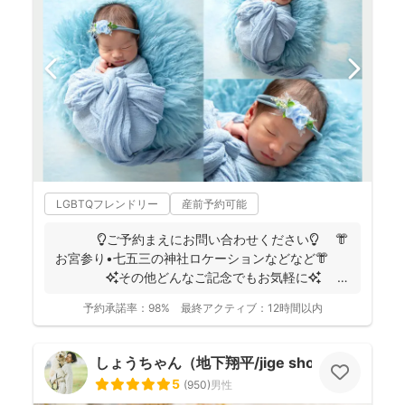
LGBTQフレンドリー
産前予約可能
💡ご予約まえにお問い合わせください💡 👘
お宮参り•七五三の神社ロケーションなどなど👘
✨その他どんなご記念でもお気軽に✨
👶...
予約承諾率：
98%
最終アクティブ：
12時間以内
しょうちゃん（地下翔平/jige shohe）
5
(
950
)
男性