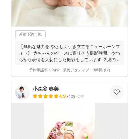
産前予約可能
【無垢な魅力を やさしく引き立てるニューボーンフ
ォト】 赤ちゃんのペースに寄りそう撮影時間、やわ
らかな表情を大切にした撮影をしています ２児の母
のニュ...
予約承諾率：
94%
最終アクティブ：
3時間以内
小森谷 春美
4.9
(
409
)
女性