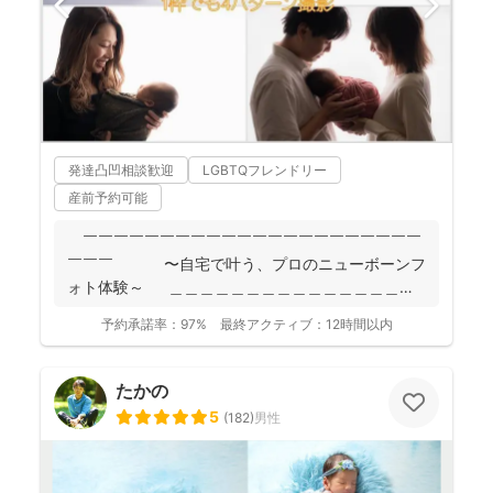
発達凸凹相談歓迎
LGBTQフレンドリー
産前予約可能
￣￣￣￣￣￣￣￣￣￣￣￣￣￣￣￣￣￣￣￣￣￣
￣￣￣ 〜自宅で叶う、プロのニューボーンフ
ォト体験～ ＿＿＿＿＿＿＿＿＿＿＿＿＿＿＿＿
＿＿＿＿...
予約承諾率：
97%
最終アクティブ：
12時間以内
たかの
5
(
182
)
男性