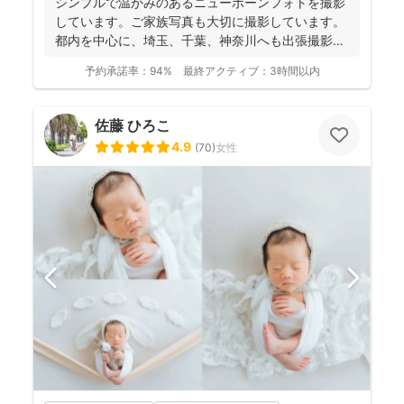
シンプルで温かみのあるニューボーンフォトを撮影
しています。ご家族写真も大切に撮影しています。
都内を中心に、埼玉、千葉、神奈川へも出張撮影い
たします。 ....
予約承諾率：
94%
最終アクティブ：
3時間以内
佐藤 ひろこ
4.9
(
70
)
女性