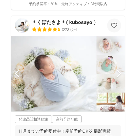
予約承諾率：
81%
最終アクティブ：
3時間以内
＊くぼたさよ＊( kubosayo ）
5
(
273
)
女性
発達凸凹相談歓迎
産前予約可能
11月までご予約受付中！産前予約OK♡ 撮影実績