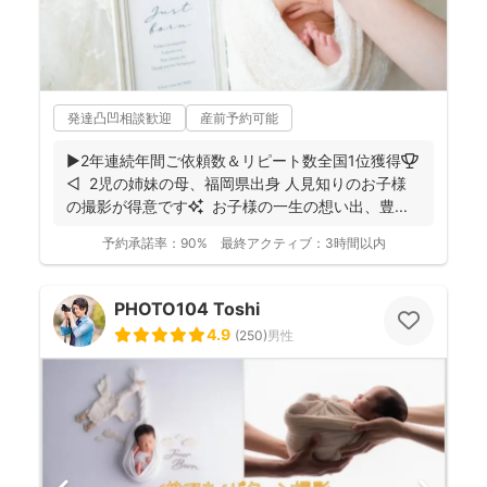
発達凸凹相談歓迎
産前予約可能
▶︎2年連続年間ご依頼数＆リピート数全国1位獲得🏆
◁ 2児の姉妹の母、福岡県出身 人見知りのお子様
の撮影が得意です✨ お子様の一生の想い出、豊...
予約承諾率：
90%
最終アクティブ：
3時間以内
PHOTO104 Toshi
4.9
(
250
)
男性