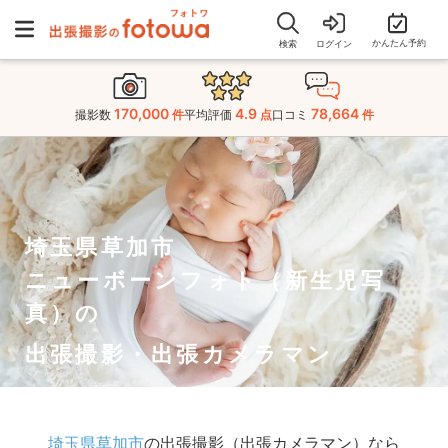
かんたん予約
検索
ログイン
170,000
4.9
78,664
撮影数
件
平均評価
点
口コミ
件
埼玉県草加市
ニューボーンフォト（新生児写
真）の
出張撮影・出張カメラマン
埼玉県草加市
の出張撮影（出張カメラマン）なら