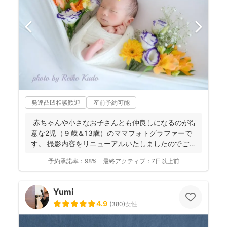
発達凸凹相談歓迎
産前予約可能
赤ちゃんや小さなお子さんとも仲良しになるのが得
意な2児（９歳＆13歳）のママフォトグラファーで
す。 撮影内容をリニューアルいたしましたのでご案
内させ...
予約承諾率：
98%
最終アクティブ：
7日以上前
Yumi
4.9
(
380
)
女性