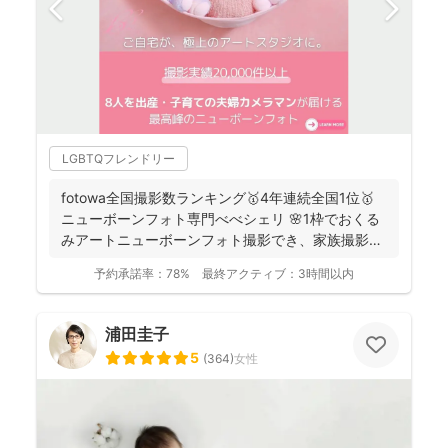
LGBTQフレンドリー
fotowa全国撮影数ランキング🥇4年連続全国1位🥇
ニューボーンフォト専門べべシェリ 🌸1枠でおくる
みアートニューボーンフォト撮影でき、家族撮影お
選...
予約承諾率：
78%
最終アクティブ：
3時間以内
浦田圭子
5
(
364
)
女性