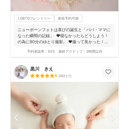
LGBTQフレンドリー
産前予約可能
ニューボーンフォトは喜びの誕生と「パパ・ママに
なった瞬間の記録」 ❤️寝なかったらどうしよう！
の為に90分のゆとり撮影。 ❤️撮って良かった！未
来...
予約承諾率：
93%
最終アクティブ：
3時間以内
黒川 きえ
5
(
45
)
女性