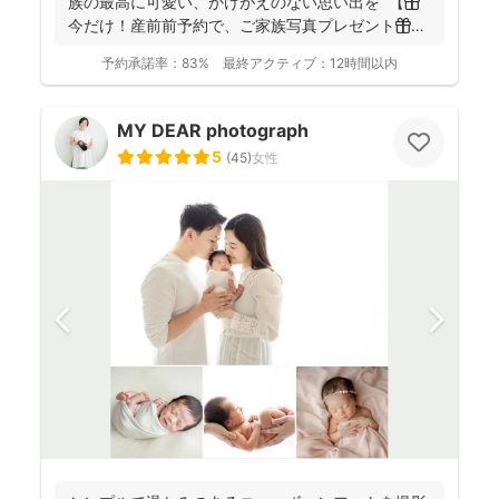
族の最高に可愛い、かけがえのない思い出を 【🎁
今だけ！産前前予約で、ご家族写真プレゼント🎁】
...
予約承諾率：
83%
最終アクティブ：
12時間以内
MY DEAR photograph
5
(
45
)
女性