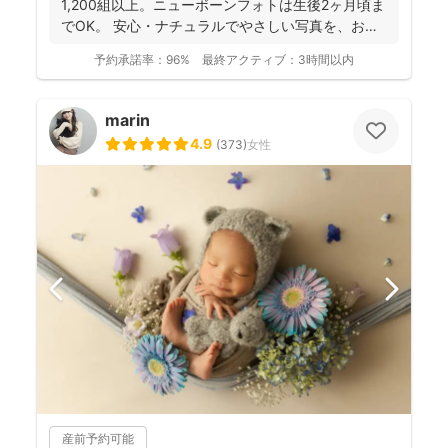
1,200組以上。ニューボーンフォトは生後2ヶ月頃ま
でOK。 安心・ナチュラルでやさしい写真を、お子
さ...
予約承諾率：
96%
最終アクティブ：
3時間以内
marin
4.9
(
373
)
女性
産前予約可能