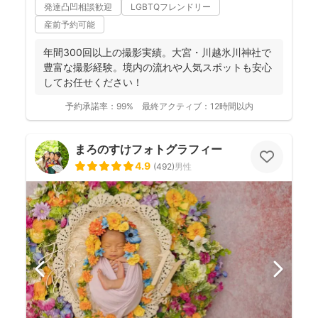
発達凸凹相談歓迎
LGBTQフレンドリー
産前予約可能
年間300回以上の撮影実績。大宮・川越氷川神社で
豊富な撮影経験。境内の流れや人気スポットも安心
してお任せください！
予約承諾率：
99%
最終アクティブ：
12時間以内
まろのすけフォトグラフィー
4.9
(
492
)
男性