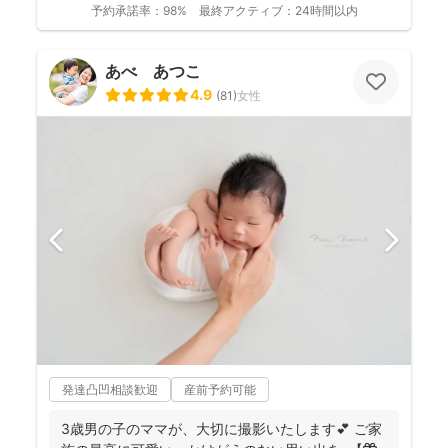
予約承諾率：
98%
最終アクティブ：
24時間以内
あべ あつこ
4.9
(
81
)
女性
発達凸凹相談歓迎
産前予約可能
3歳男の子のママが、大切に撮影いたします💕 ご家