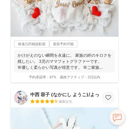
発達凸凹相談歓迎
産前予約可能
かけがえのない瞬間を永遠に。 家族の絆のキロクを
残したい。 3児のママフォトグラファーです。
🌸優しく柔らかい写真が得意です。 🌸ご家族...
予約承諾率：
97%
最終アクティブ：
3日以内
中西 容子 (なかにし ようこ)/よっこふぉと
5
(
43
)
女性