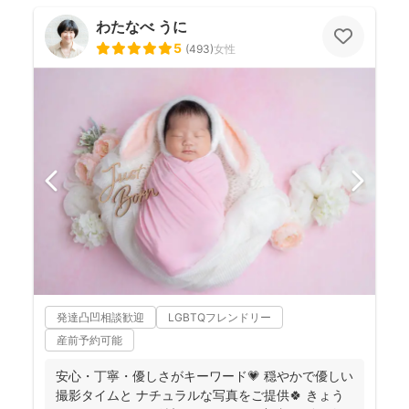
わたなべ うに
5
(
493
)
女性
発達凸凹相談歓迎
LGBTQフレンドリー
産前予約可能
安心・丁寧・優しさがキーワード💗 穏やかで優しい
撮影タイムと ナチュラルな写真をご提供🍀 きょう