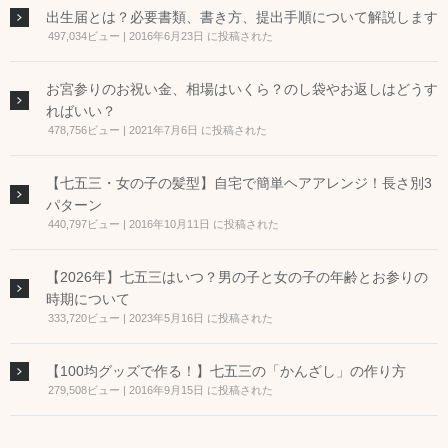
出生届とは？必要書類、書き方、提出手順について解説します
497,034ビュー
|
2016年6月23日 に投稿された
お宮参りのお祝い金、相場はいくら？のし袋やお返しはどうす
ればいい？
478,756ビュー
|
2021年7月6日 に投稿された
【七五三・女の子の髪型】自宅で簡単ヘアアレンジ！長さ別3
パターン
440,797ビュー
|
2016年10月11日 に投稿された
【2026年】七五三はいつ？男の子と女の子の年齢とお参りの
時期について
333,720ビュー
|
2023年5月16日 に投稿された
【100均グッズで作る！】七五三の「かんざし」の作り方
279,508ビュー
|
2016年9月15日 に投稿された