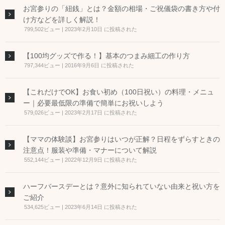
お宮参りの「紐銭」とは？金額の相場・ご祝儀袋の書き方や付
け方などを詳しく解説！
799,502ビュー
|
2023年2月10日 に投稿された
【100均グッズで作る！】基本のつまみ細工の作り方
797,344ビュー
|
2016年9月6日 に投稿された
【これだけでOK】お食い初め（100日祝い）の料理・メニュ
ー｜必要最低限の準備で簡単にお祝いしよう
579,026ビュー
|
2023年2月17日 に投稿された
【ママの体験談】お宮参りはいつが正解？日程をずらすときの
注意点！服装や準備・マナーについて解説
552,144ビュー
|
2022年12月9日 に投稿された
ハーフバースデーとは？意外に知られていない由来と祝い方を
ご紹介
534,625ビュー
|
2023年6月14日 に投稿された