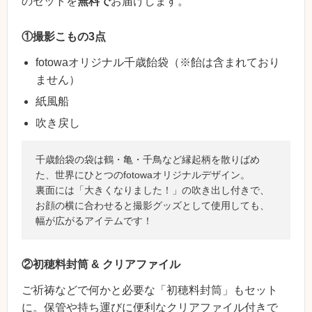
のセットを
無料で
お届けします。
①撮影こもの3点
fotowaオリジナル千歳飴袋（※飴は含まれており
ません）
紙風船
吹き戻し
千歳飴袋の袋は鶴・亀・千鳥など縁起柄を散りばめ
た、世界にひとつのfotowaオリジナルデザイン。
裏面には「大きくなりました！」の吹き出し付きで、
お顔の横に合わせると撮影グッズとして使用しても、
幅が広がるアイテムです！
②初穂料封筒 & クリアファイル
ご祈祷などで何かと必要な「初穂料封筒」もセット
に。保管や持ち運びに便利なクリアファイル付きで