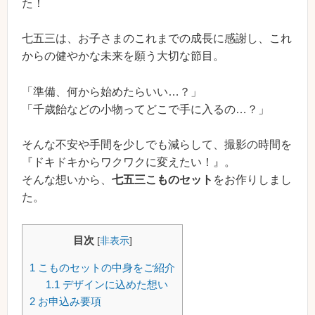
た！
七五三は、お子さまのこれまでの成長に感謝し、これ
からの健やかな未来を願う大切な節目。
「準備、何から始めたらいい…？」
「千歳飴などの小物ってどこで手に入るの…？」
そんな不安や手間を少しでも減らして、撮影の時間を
『ドキドキからワクワクに変えたい！』。
そんな想いから、
七五三こものセット
をお作りしまし
た。
目次
[
非表示
]
1
こものセットの中身をご紹介
1.1
デザインに込めた想い
2
お申込み要項