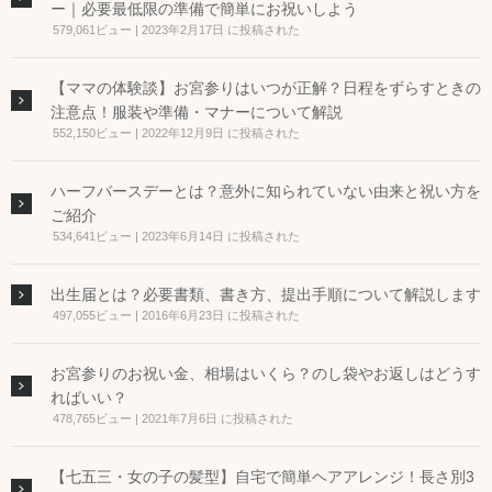
ー｜必要最低限の準備で簡単にお祝いしよう
579,061ビュー
|
2023年2月17日 に投稿された
【ママの体験談】お宮参りはいつが正解？日程をずらすときの
注意点！服装や準備・マナーについて解説
552,150ビュー
|
2022年12月9日 に投稿された
ハーフバースデーとは？意外に知られていない由来と祝い方を
ご紹介
534,641ビュー
|
2023年6月14日 に投稿された
出生届とは？必要書類、書き方、提出手順について解説します
497,055ビュー
|
2016年6月23日 に投稿された
お宮参りのお祝い金、相場はいくら？のし袋やお返しはどうす
ればいい？
478,765ビュー
|
2021年7月6日 に投稿された
【七五三・女の子の髪型】自宅で簡単ヘアアレンジ！長さ別3