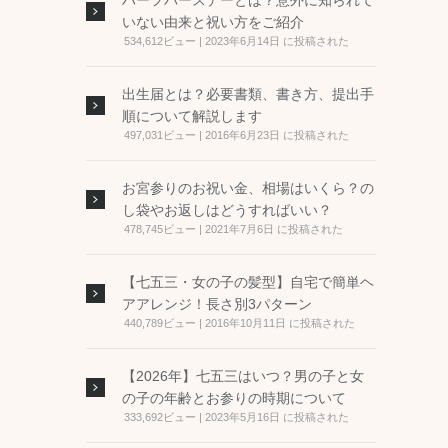
ハーフバースデーとは？意外に知られて
いない由来と祝い方をご紹介
534,612ビュー
|
2023年6月14日 に投稿された
出生届とは？必要書類、書き方、提出手
順について解説します
497,031ビュー
|
2016年6月23日 に投稿された
お宮参りのお祝い金、相場はいくら？の
し袋やお返しはどうすればいい？
478,745ビュー
|
2021年7月6日 に投稿された
【七五三・女の子の髪型】自宅で簡単ヘ
アアレンジ！長さ別3パターン
440,789ビュー
|
2016年10月11日 に投稿された
【2026年】七五三はいつ？男の子と女
の子の年齢とお参りの時期について
333,692ビュー
|
2023年5月16日 に投稿された