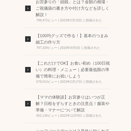
お宮参りの「紐銭」とは？金額の相場・
ご祝儀袋の書き方や付け方などを詳しく
解説！
799,472ビュー
|
2023年2月10日 に投稿された
【100均グッズで作る！】基本のつまみ
細工の作り方
797,329ビュー
|
2016年9月6日 に投稿された
【これだけでOK】お食い初め（100日祝
い）の料理・メニュー｜必要最低限の準
備で簡単にお祝いしよう
579,013ビュー
|
2023年2月17日 に投稿された
【ママの体験談】お宮参りはいつが正
解？日程をずらすときの注意点！服装や
準備・マナーについて解説
552,136ビュー
|
2022年12月9日 に投稿された