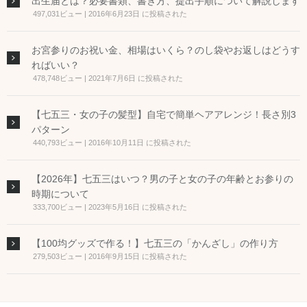
出生届とは？必要書類、書き方、提出手順について解説します
497,031ビュー
|
2016年6月23日 に投稿された
お宮参りのお祝い金、相場はいくら？のし袋やお返しはどうす
ればいい？
478,748ビュー
|
2021年7月6日 に投稿された
【七五三・女の子の髪型】自宅で簡単ヘアアレンジ！長さ別3
パターン
440,793ビュー
|
2016年10月11日 に投稿された
【2026年】七五三はいつ？男の子と女の子の年齢とお参りの
時期について
333,700ビュー
|
2023年5月16日 に投稿された
【100均グッズで作る！】七五三の「かんざし」の作り方
279,503ビュー
|
2016年9月15日 に投稿された