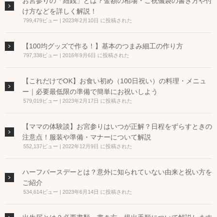
お宮参りの「紐銭」とは？金額の相場・ご祝儀袋の書き方や付
け方などを詳しく解説！
799,479ビュー
|
2023年2月10日 に投稿された
【100均グッズで作る！】基本のつまみ細工の作り方
797,338ビュー
|
2016年9月6日 に投稿された
【これだけでOK】お食い初め（100日祝い）の料理・メニュ
ー｜必要最低限の準備で簡単にお祝いしよう
579,019ビュー
|
2023年2月17日 に投稿された
【ママの体験談】お宮参りはいつが正解？日程をずらすときの
注意点！服装や準備・マナーについて解説
552,137ビュー
|
2022年12月9日 に投稿された
ハーフバースデーとは？意外に知られていない由来と祝い方を
ご紹介
534,614ビュー
|
2023年6月14日 に投稿された