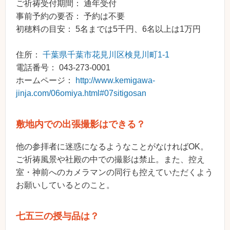
ご祈祷受付期間： 通年受付
事前予約の要否： 予約は不要
初穂料の目安： 5名までは5千円、6名以上は1万円
住所：
千葉県千葉市花見川区検見川町1-1
電話番号： 043-273-0001
ホームページ：
http://www.kemigawa-
jinja.com/06omiya.html#07sitigosan
敷地内での出張撮影はできる？
他の参拝者に迷惑になるようなことがなければOK。
ご祈祷風景や社殿の中での撮影は禁止。また、控え
室・神前へのカメラマンの同行も控えていただくよう
お願いしているとのこと。
七五三の授与品は？