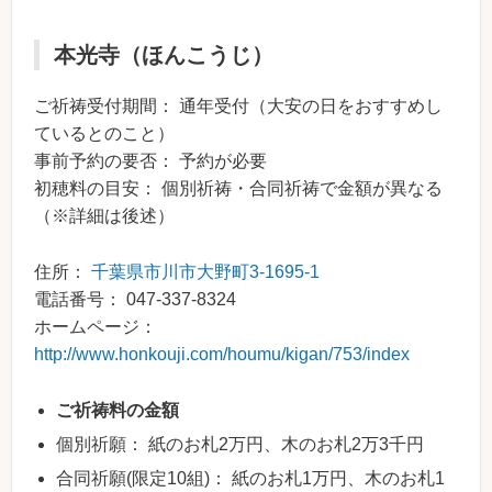
本光寺（ほんこうじ）
ご祈祷受付期間： 通年受付（大安の日をおすすめし
ているとのこと）
事前予約の要否： 予約が必要
初穂料の目安： 個別祈祷・合同祈祷で金額が異なる
（※詳細は後述）
住所：
千葉県市川市大野町3-1695-1
電話番号： 047-337-8324
ホームページ：
http://www.honkouji.com/houmu/kigan/753/index
ご祈祷料の金額
個別祈願： 紙のお札2万円、木のお札2万3千円
合同祈願(限定10組)： 紙のお札1万円、木のお札1