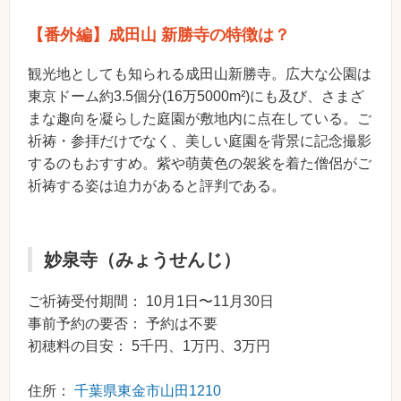
【番外編】成田山 新勝寺の特徴は？
観光地としても知られる成田山新勝寺。広大な公園は
東京ドーム約3.5個分(16万5000m²)にも及び、さまざ
まな趣向を凝らした庭園が敷地内に点在している。ご
祈祷・参拝だけでなく、美しい庭園を背景に記念撮影
するのもおすすめ。紫や萌黄色の袈裟を着た僧侶がご
祈祷する姿は迫力があると評判である。
妙泉寺（みょうせんじ）
ご祈祷受付期間： 10月1日〜11月30日
事前予約の要否： 予約は不要
初穂料の目安： 5千円、1万円、3万円
住所：
千葉県東金市山田1210